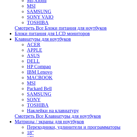
MI-Xiomi
MSI
SAMSUNG
SONY VAIO
TOSHIBA
Смотреть Все Блоки питания для ноутбуков
Блоки питания для LCD мониторов
Клавиатуры для ноутбуков
ACER
APPLE
ASUS
DELL
HP Compaq
IBM Lenovo
MACBOOK
MSI
Packard Bell
SAMSUNG
SONY
TOSHIBA
Наклейки на клавиатуру
Смотреть Все Клавиатуры для ноутбуков
Матрицы / экраны для ноутбуков
Переходники, удлинители и программаторы
18"