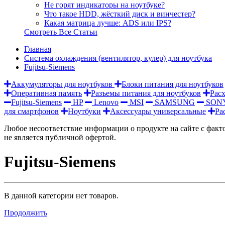
Не горят индикаторы на ноутбуке?
Что такое HDD, жёсткий диск и винчестер?
Какая матрица лучше: ADS или IPS?
Смотреть Все Статьи
Главная
Система охлаждения (вентилятор, кулер) для ноутбука
Fujitsu-Siemens
Аккумуляторы для ноутбуков
Блоки питания для ноутбуков
Оперативная память
Разъемы питания для ноутбуков
Рас
Fujitsu-Siemens
HP
Lenovo
MSI
SAMSUNG
SON
для смартфонов
Ноутбуки
Аксессуары универсальные
Ра
Любое несоответствие информации о продукте на сайте с факто
не является публичной офертой.
Fujitsu-Siemens
В данной категории нет товаров.
Продолжить