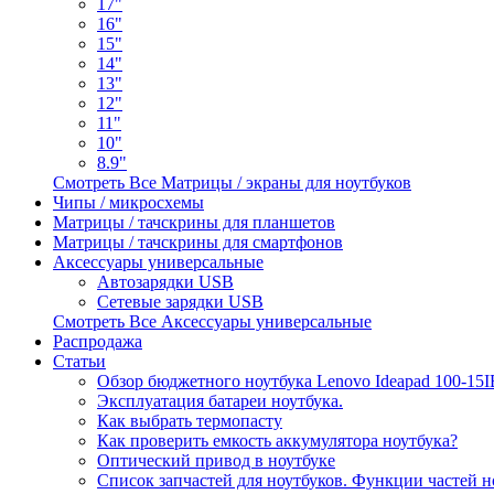
17"
16"
15"
14"
13"
12"
11"
10"
8.9"
Смотреть Все Матрицы / экраны для ноутбуков
Чипы / микросхемы
Матрицы / тачскрины для планшетов
Матрицы / тачскрины для смартфонов
Аксессуары универсальные
Автозарядки USB
Сетевые зарядки USB
Смотреть Все Аксессуары универсальные
Распродажа
Статьи
Обзор бюджетного ноутбука Lenovo Ideapad 100-15
Эксплуатация батареи ноутбука.
Как выбрать термопасту
Как проверить емкость аккумулятора ноутбука?
Оптический привод в ноутбуке
Список запчастей для ноутбуков. Функции частей н