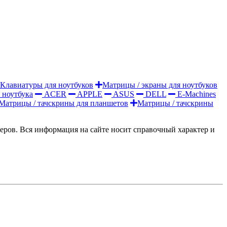
Клавиатуры для ноутбуков
Матрицы / экраны для ноутбуков
 ноутбука
ACER
APPLE
ASUS
DELL
E-Machines
Матрицы / тачскрины для планшетов
Матрицы / тачскрины
жеров. Вся информация на сайте носит справочный характер и