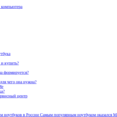
о компьютера
утбука
 и купить?
на формируется?
 для чего она нужна?
Me
ка?
ервисный центр
ам ноутбуков в России Самым популярным ноутбуком оказался Ma