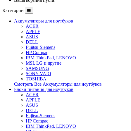
Ваша корзина пуста!
Категории
Аккумуляторы для ноутбуков
ACER
APPLE
ASUS
DELL
Fujitsu-Siemens
HP Compaq
IBM ThinkPad, LENOVO
MSI, LG и другие
SAMSUNG
SONY VAIO
TOSHIBA
Смотреть Все Аккумуляторы для ноутбуков
Блоки питания для ноутбуков
ACER
APPLE
ASUS
DELL
Fujitsu-Siemens
HP Compaq
IBM ThinkPad, LENOVO