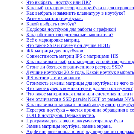
Что выбрать - ноутбук или ПК?
Как выбрать процессор для ноутбука и для игровог
Как выбрать и заменить клавиатуру в ноутбуке?
Разъемы матриц ноутбуков.
Какой выбрать ноутбук?
Подборка ноутбуков для работы с графикой
Как работают твердотельные накопители?
Всё о маркировке матриц.
Что такое SSD и почему он лучше HDD?
ЖК матрицы для ноутбуков.
Совместимость матриц IPS с матрицами HIS
Как правильно выбрать зарядное устройство для но
Стоит ли бояться ограниченного ресурса SSD?
Лучшие ноутбуки 2019 года. Какой ноутбук выбрать
IPS матрицы и их аналоги
Стоимость замены матрицы для ноутбука: из чего о
Что такое кулер в компьютере и для чего он нужен?
Что такое материнская плата или системная плата и
Чем отличается в SSD разъём NGFF от разъёма NV
Как правильно заряжать новый аккумулятор ноутбу
Перегрев ноутбука – частая причина обращения в с
ТОП-8 ноутбуков. Цена,качество.
Программа для зарядки аккумулятора ноутбука
Замена матрицы ноутбука, замена экрана.
Apple впервые вошла в пятёрку лидеров по продаж