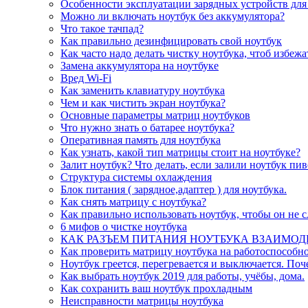
Особенности эксплуатации зарядных устройств для
Можно ли включать ноутбук без аккумулятора?
Что такое тачпад?
Как правильно дезинфицировать свой ноутбук
Как часто надо делать чистку ноутбука, чтоб избеж
Замена аккумулятора на ноутбуке
Вред Wi-Fi
Как заменить клавиатуру ноутбука
Чем и как чистить экран ноутбука?
Основные параметры матриц ноутбуков
Что нужно знать о батарее ноутбука?
Оперативная память для ноутбука
Как узнать, какой тип матрицы стоит на ноутбуке?
Залит ноутбук? Что делать, если залили ноутбук пи
Структура системы охлаждения
Блок питания ( зарядное,адаптер ) для ноутбука.
Как снять матрицу с ноутбука?
Как правильно использовать ноутбук, чтобы он не 
6 мифов о чистке ноутбука
КАК РАЗЪЕМ ПИТАНИЯ НОУТБУКА ВЗАИМОД
Как проверить матрицу ноутбука на работоспособно
Ноутбук греется, перегревается и выключается. Поч
Как выбрать ноутбук 2019 для работы, учёбы, дома.
Как сохранить ваш ноутбук прохладным
Неисправности матрицы ноутбука