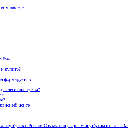
о компьютера
утбука
 и купить?
на формируется?
 для чего она нужна?
Me
ка?
ервисный центр
ам ноутбуков в России Самым популярным ноутбуком оказался Ma