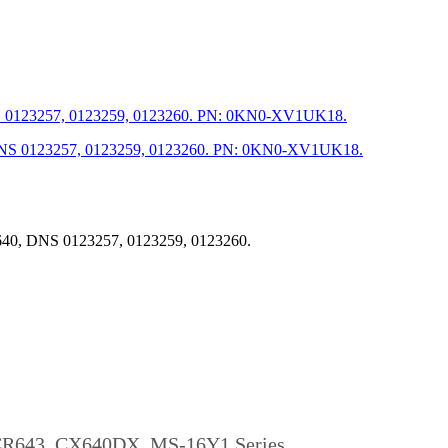
S 0123257, 0123259, 0123260. PN: 0KN0-XV1UK18.
40, DNS 0123257, 0123259, 0123260.
CR643, CX640DX, MS-16Y1 Series.