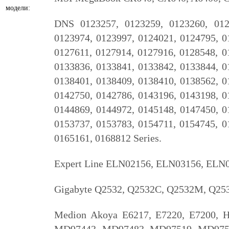
модели:
DNS 0123257, 0123259, 0123260, 012
0123974, 0123997, 0124021, 0124795, 0
0127611, 0127914, 0127916, 0128548, 0
0133836, 0133841, 0133842, 0133844, 0
0138401, 0138409, 0138410, 0138562, 0
0142750, 0142786, 0143196, 0143198, 0
0144869, 0144972, 0145148, 0147450, 0
0153737, 0153783, 0154711, 0154745, 0
0165161, 0168812 Series.
Expert Line ELN02156, ELN03156, ELN0
Gigabyte Q2532, Q2532C, Q2532M, Q253
Medion Akoya E6217, E7220, E7200,