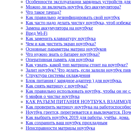
Особенности эксплуатации зарядных устройств для
Можно ли включать ноутбук без аккумулятора?
Что такое тачпад?
Как правильно дезинфицировать свой ноутбук
Как часто надо делать чистку ноутбука, чтоб избеж
Замена аккумулятора на ноутбуке
Вред Wi-Fi
Как заменить клавиатуру ноутбука
Чем и как чистить экран ноутбука?
Основные параметры матриц ноутбуков
Что нужно знать о батарее ноутбука?
Оперативная память для ноутбука
Как узнать, какой тип матрицы стоит на ноутбуке?
Залит ноутбук? Что делать, если залили ноутбук пи
Структура системы охлаждения
Блок питания ( зарядное,адаптер ) для ноутбука.
Как снять матрицу с ноутбука?
Как правильно использовать ноутбук, чтобы он не 
6 мифов о чистке ноутбука
КАК РАЗЪЕМ ПИТАНИЯ НОУТБУКА ВЗАИМОД
Как проверить матрицу ноутбука на работоспособно
Ноутбук греется, перегревается и выключается. Поч
Как выбрать ноутбук 2019 для работы, учёбы, дома.
Как сохранить ваш ноутбук прохладным
Неисправности матрицы ноутбука