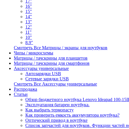
17"
16"
15"
14"
13"
12"
11"
10"
8.9"
Смотреть Все Матрицы / экраны для ноутбуков
Чипы / микросхемы
Матрицы / тачскрины для планшетов
Матрицы / тачскрины для смартфонов
Аксессуары универсальные
Автозарядки USB
Сетевые зарядки USB
Смотреть Все Аксессуары универсальные
Распродажа
Статьи
Обзор бюджетного ноутбука Lenovo Ideapad 100-15
Эксплуатация батареи ноутбука.
Как выбрать термопасту
Как проверить емкость аккумулятора ноутбука?
Оптический привод в ноутбуке
Список запчастей для ноутбуков. Функции частей н