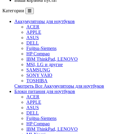
Ваша корзина пуста!
Категории
Аккумуляторы для ноутбуков
ACER
APPLE
ASUS
DELL
Fujitsu-Siemens
HP Compaq
IBM ThinkPad, LENOVO
MSI, LG и другие
SAMSUNG
SONY VAIO
TOSHIBA
Смотреть Все Аккумуляторы для ноутбуков
Блоки питания для ноутбуков
ACER
APPLE
ASUS
DELL
Fujitsu-Siemens
HP Compaq
IBM ThinkPad, LENOVO