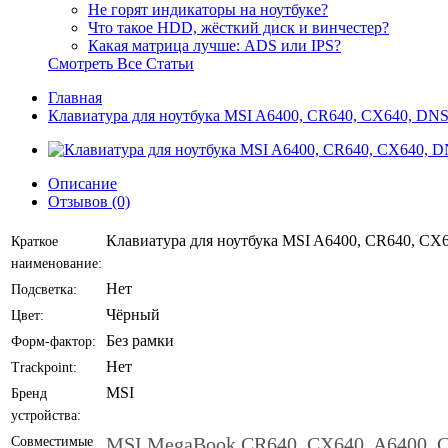
Не горят индикаторы на ноутбуке?
Что такое HDD, жёсткий диск и винчестер?
Какая матрица лучше: ADS или IPS?
Смотреть Все Статьи
Главная
Клавиатура для ноутбука MSI A6400, CR640, CX640, DN
Описание
Отзывов (0)
Клавиатура для ноутбука MSI A6400, CR640, CX6
Краткое
наименование:
Нет
Подсветка:
Чёрный
Цвет:
Без рамки
Форм-фактор:
Нет
Trackpoint:
MSI
Бренд
устройства:
MSI MegaBook CR640, CX640, A6400, 
Совместимые