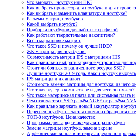
Что выбрать - ноутбук или ПК?
Как выбрать процессор для ноутбука и для игровог
Как выбрать и заменить клавиатуру в ноутбуке?
Разъемы матриц ноутбуков.
Какой выбрать ноутбук?
Подборка ноутбуков для работы с графикой
Как работают твердотельные накопители?
Всё о маркировке матриц.
Что такое SSD и почему он лучше HDD?
ЖК матрицы для ноутбуков.
Совместимость матриц IPS с матрицами HIS
Как правильно выбрать зарядное устройство для но
Стоит ли бояться ограниченного ресурса SSD?
Лучшие ноутбуки 2019 года. Какой ноутбук выбрать
IPS матрицы и их аналоги
Стоимость замены матрицы для ноутбука: из чего о
Что такое кулер в компьютере и для чего он нужен?
Что такое материнская плата или системная плата и
Чем отличается в SSD разъём NGFF от разъёма NV
Как правильно заряжать новый аккумулятор ноутбу
Перегрев ноутбука – частая причина обращения в с
ТОП-8 ноутбуков. Цена,качество.
Программа для зарядки аккумулятора ноутбука
Замена матрицы ноутбука, замена экрана.
Apple впервые вошла в пятёрку лидеров по продаж