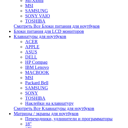
MI-Xiomi
MSI
SAMSUNG
SONY VAIO
TOSHIBA
Смотреть Все Блоки питания для ноутбуков
Блоки питания для LCD мониторов
Клавиатуры для ноутбуков
ACER
APPLE
ASUS
DELL
HP Compaq
IBM Lenovo
MACBOOK
MSI
Packard Bell
SAMSUNG
SONY
TOSHIBA
Наклейки на клавиатуру
Смотреть Все Клавиатуры для ноутбуков
Матрицы / экраны для ноутбуков
Переходники, удлинители и программаторы
18"