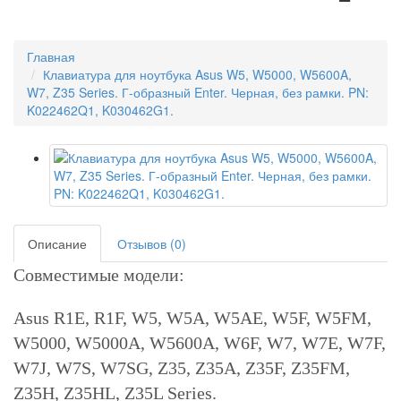
Главная
Клавиатура для ноутбука Asus W5, W5000, W5600A,
W7, Z35 Series. Г-образный Enter. Черная, без рамки. PN:
K022462Q1, K030462G1.
Описание
Отзывов (0)
Совместимые модели:
Asus R1E, R1F, W5, W5A, W5AE, W5F, W5FM,
W5000, W5000A, W5600A, W6F, W7, W7E, W7F,
W7J, W7S, W7SG, Z35, Z35A, Z35F, Z35FM,
Z35H, Z35HL, Z35L Series.