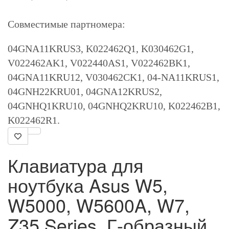
Совместимые партномера:
04GNA11KRUS3, K022462Q1, K030462G1,
V022462AK1, V022440AS1, V022462BK1,
04GNA11KRU12, V030462CK1, 04-NA11KRUS1,
04GNH22KRU01, 04GNA12KRUS2,
04GNHQ1KRU10, 04GNHQ2KRU10, K022462B1,
K022462R1.
Клавиатура для
ноутбука Asus W5,
W5000, W5600A, W7,
Z35 Series. Г-образный