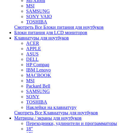
MI-Xiomi
MSI
SAMSUNG
SONY VAIO
TOSHIBA
Смотреть Все Блоки питания для ноутбуков
Блоки питания для LCD мониторов
Клавиатуры для ноутбуков
ACER
APPLE
ASUS
DELL
HP Compaq
IBM Lenovo
MACBOOK
MSI
Packard Bell
SAMSUNG
SONY
TOSHIBA
Наклейки на клавиатуру
Смотреть Все Клавиатуры для ноутбуков
Матрицы / экраны для ноутбуков
Переходники, удлинители и программаторы
18"