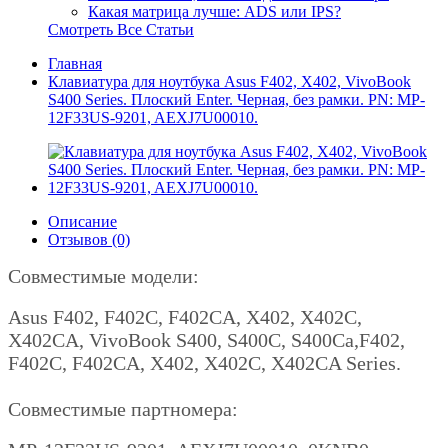
Какая матрица лучше: ADS или IPS?
Смотреть Все Статьи
Главная
Клавиатура для ноутбука Asus F402, X402, VivoBook
S400 Series. Плоский Enter. Черная, без рамки. PN: MP-
12F33US-9201, AEXJ7U00010.
Описание
Отзывов (0)
Совместимые модели:
Asus F402, F402C, F402CA, X402, X402C,
X402CA, VivoBook S400, S400C, S400Ca,F402,
F402C, F402CA, X402, X402C, X402CA Series.
Совместимые партномера: