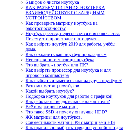
6 мифов о чистке ноутбука
КАК РАЗЪЕМ ПИТАНИЯ НОУТБУКА
ВЗАИМОДЕЙСТВУЕТ С ЗАРЯДНЫМ
УСТРОЙСТВОМ
Как проверить матрицу ноутбука на
работоспособность?
Ноутбук греется, перегревается и выключается.
Почему это происходит и что делать.
Как выбрать ноутбук 2019 для работы, учёбы,
дома.
Как сохранить ваш ноутбук прохладным
Неисправности матрицы ноутбука
Что выбрать - ноутбук или ПК?
Как выбрать процессор для ноутбука и для
игрового компьютера
Как выбрать и заменить клавиатуру в ноутбуке?
Разъемы матриц ноутбуков.
Какой выбрать ноутбук?
Подборка ноутбуков для работы с графикой
Как работают твердотельные накопители?
Всё о маркировке матриц.
Что такое SSD и почему он лучше HDD?
ЖК матрицы для ноутбуков.
Совместимость матриц IPS с матрицами HIS
Как правильно выбрать зарядное устройство для