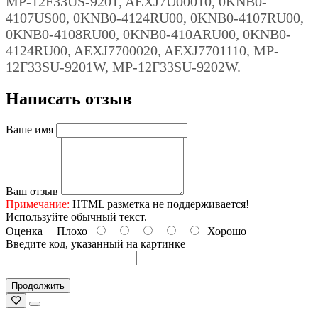
MP-12F33US-9201, AEXJ7U00010, 0KNB0-
4107US00, 0KNB0-4124RU00, 0KNB0-4107RU00,
0KNB0-4108RU00, 0KNB0-410ARU00, 0KNB0-
4124RU00, AEXJ7700020, AEXJ7701110, MP-
12F33SU-9201W, MP-12F33SU-9202W.
Написать отзыв
Ваше имя
Ваш отзыв
Примечание:
HTML разметка не поддерживается!
Используйте обычный текст.
Оценка
Плохо
Хорошо
Введите код, указанный на картинке
Продолжить