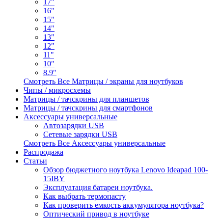
17"
16"
15"
14"
13"
12"
11"
10"
8.9"
Смотреть Все Матрицы / экраны для ноутбуков
Чипы / микросхемы
Матрицы / тачскрины для планшетов
Матрицы / тачскрины для смартфонов
Аксессуары универсальные
Автозарядки USB
Сетевые зарядки USB
Смотреть Все Аксессуары универсальные
Распродажа
Статьи
Обзор бюджетного ноутбука Lenovo Ideapad 100-
15IBY
Эксплуатация батареи ноутбука.
Как выбрать термопасту
Как проверить емкость аккумулятора ноутбука?
Оптический привод в ноутбуке