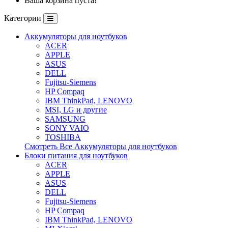
Ваша корзина пуста!
Категории
Аккумуляторы для ноутбуков
ACER
APPLE
ASUS
DELL
Fujitsu-Siemens
HP Compaq
IBM ThinkPad, LENOVO
MSI, LG и другие
SAMSUNG
SONY VAIO
TOSHIBA
Смотреть Все Аккумуляторы для ноутбуков
Блоки питания для ноутбуков
ACER
APPLE
ASUS
DELL
Fujitsu-Siemens
HP Compaq
IBM ThinkPad, LENOVO