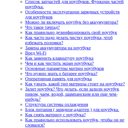
Список запчастей для ноутбуков. Функции частей
ноутбука.
Особенности эксплуатации зарядных устройств
для ноутбуков
Можно ли включать ноутбук без аккумулятора?
Что такое тачпад?
Как правильно дезинфицировать свой ноутбук
Как часто надо делать чистку ноутбука, чтоб
избежать поломки?
Замена аккумулятора на ноутбуке
Вред Wi-Fi
Как заменить клавиатуру ноутбука
Чем и как чистить экран ноутбука?
Основные параметры матриц ноутбуков
Что нужно знать о батарее ноутбука?
Оперативная память для ноутбука
Как узнать, какой тип матрицы стоит на ноутбуке?
Залит ноутбук? Что делать, если залили ноутбук
пивом, чаем, водой, шампанским или еще чем-
нибудь?
Структура системы охлаждения
Блок питания ( зарядное,адаптер ) для ноутбука.
Как снять матрицу с ноутбука?
Как правильно использовать ноутбук, чтобы он не
сломался?