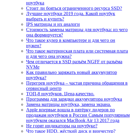
ноутбука
Стоит ли бояться ограниченного ресурса SSD?
Лучшие ноутбуки 2019 года. Какой ноутбук
выбрать и купить?
IPS матрицы и их аналоги
Стоимость замены матрицы для ноутбука: из чего
она формируется?
Что такое кулер в компьютере и для чего он
нужен?
Что такое материнская плата или системная плата
и для чего она нужна?
Чем отличается в SSD разъём NGFF от разъёма
NVMe
Как правильно заряжать новый аккумулятор
ноутбука?
Перегрев ноутбука – частая причина обращения в
сервисный центр
ТОП-8 ноутбуков. Цена,качество.
Программа для зарядки аккумулятора ноутбука
Замена матрицы ноутбука, замена экрана.
Apple впервые вошла в пятёрку лидеров по
продажам ноутбуков в России Самым популярным
ноутбуком оказался MacBook Air 13 2017 года
Не горят индикаторы на ноутбуке?
Что такое HDD, жёсткий диск и винчестер?