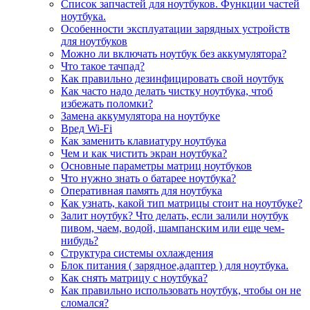
Список запчастей для ноутбуков. Функции частей
ноутбука.
Особенности эксплуатации зарядных устройств
для ноутбуков
Можно ли включать ноутбук без аккумулятора?
Что такое тачпад?
Как правильно дезинфицировать свой ноутбук
Как часто надо делать чистку ноутбука, чтоб
избежать поломки?
Замена аккумулятора на ноутбуке
Вред Wi-Fi
Как заменить клавиатуру ноутбука
Чем и как чистить экран ноутбука?
Основные параметры матриц ноутбуков
Что нужно знать о батарее ноутбука?
Оперативная память для ноутбука
Как узнать, какой тип матрицы стоит на ноутбуке?
Залит ноутбук? Что делать, если залили ноутбук
пивом, чаем, водой, шампанским или еще чем-
нибудь?
Структура системы охлаждения
Блок питания ( зарядное,адаптер ) для ноутбука.
Как снять матрицу с ноутбука?
Как правильно использовать ноутбук, чтобы он не
сломался?