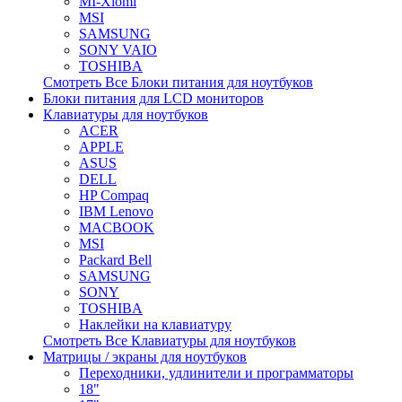
MI-Xiomi
MSI
SAMSUNG
SONY VAIO
TOSHIBA
Смотреть Все Блоки питания для ноутбуков
Блоки питания для LCD мониторов
Клавиатуры для ноутбуков
ACER
APPLE
ASUS
DELL
HP Compaq
IBM Lenovo
MACBOOK
MSI
Packard Bell
SAMSUNG
SONY
TOSHIBA
Наклейки на клавиатуру
Смотреть Все Клавиатуры для ноутбуков
Матрицы / экраны для ноутбуков
Переходники, удлинители и программаторы
18"