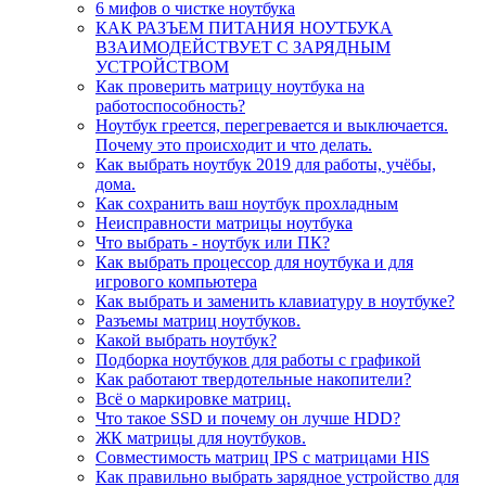
6 мифов о чистке ноутбука
КАК РАЗЪЕМ ПИТАНИЯ НОУТБУКА
ВЗАИМОДЕЙСТВУЕТ С ЗАРЯДНЫМ
УСТРОЙСТВОМ
Как проверить матрицу ноутбука на
работоспособность?
Ноутбук греется, перегревается и выключается.
Почему это происходит и что делать.
Как выбрать ноутбук 2019 для работы, учёбы,
дома.
Как сохранить ваш ноутбук прохладным
Неисправности матрицы ноутбука
Что выбрать - ноутбук или ПК?
Как выбрать процессор для ноутбука и для
игрового компьютера
Как выбрать и заменить клавиатуру в ноутбуке?
Разъемы матриц ноутбуков.
Какой выбрать ноутбук?
Подборка ноутбуков для работы с графикой
Как работают твердотельные накопители?
Всё о маркировке матриц.
Что такое SSD и почему он лучше HDD?
ЖК матрицы для ноутбуков.
Совместимость матриц IPS с матрицами HIS
Как правильно выбрать зарядное устройство для