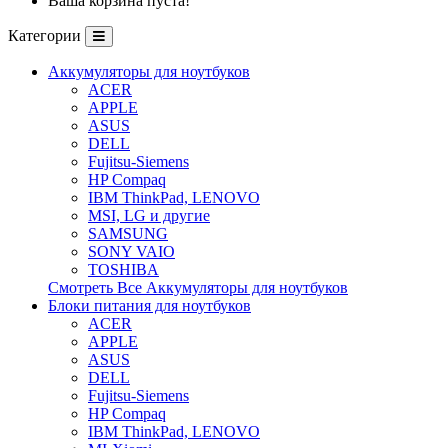
Ваша корзина пуста!
Категории
Аккумуляторы для ноутбуков
ACER
APPLE
ASUS
DELL
Fujitsu-Siemens
HP Compaq
IBM ThinkPad, LENOVO
MSI, LG и другие
SAMSUNG
SONY VAIO
TOSHIBA
Смотреть Все Аккумуляторы для ноутбуков
Блоки питания для ноутбуков
ACER
APPLE
ASUS
DELL
Fujitsu-Siemens
HP Compaq
IBM ThinkPad, LENOVO