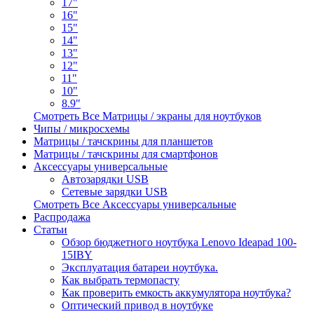
17"
16"
15"
14"
13"
12"
11"
10"
8.9"
Смотреть Все Матрицы / экраны для ноутбуков
Чипы / микросхемы
Матрицы / тачскрины для планшетов
Матрицы / тачскрины для смартфонов
Аксессуары универсальные
Автозарядки USB
Сетевые зарядки USB
Смотреть Все Аксессуары универсальные
Распродажа
Статьи
Обзор бюджетного ноутбука Lenovo Ideapad 100-
15IBY
Эксплуатация батареи ноутбука.
Как выбрать термопасту
Как проверить емкость аккумулятора ноутбука?
Оптический привод в ноутбуке