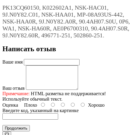
PK13CQ60150, K022602A1, NSK-HAC01,
9J.N0Y82.C01, NSK-HAA01, MP-08A93US-442,
NSK-HAA0R, 9J.N0Y82.A0R, 90.4AH07.S0U, 0P6,
WA1, NSK-HA60R, AE0P6700310, 90.4AH07.S0R,
9J.N0Y82.60R, 496771-251, 502860-251.
Написать отзыв
Ваше имя
Ваш отзыв
Примечание:
HTML разметка не поддерживается!
Используйте обычный текст.
Оценка
Плохо
Хорошо
Введите код, указанный на картинке
Продолжить