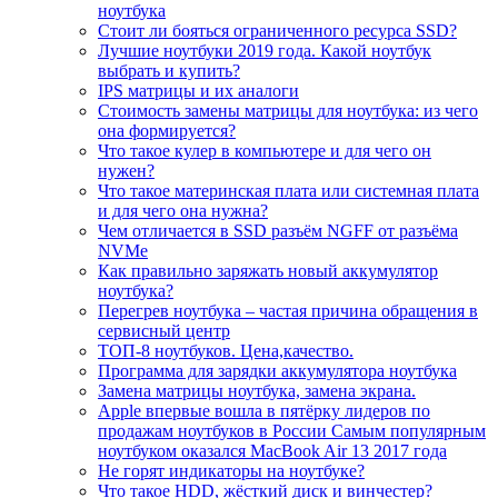
ноутбука
Стоит ли бояться ограниченного ресурса SSD?
Лучшие ноутбуки 2019 года. Какой ноутбук
выбрать и купить?
IPS матрицы и их аналоги
Стоимость замены матрицы для ноутбука: из чего
она формируется?
Что такое кулер в компьютере и для чего он
нужен?
Что такое материнская плата или системная плата
и для чего она нужна?
Чем отличается в SSD разъём NGFF от разъёма
NVMe
Как правильно заряжать новый аккумулятор
ноутбука?
Перегрев ноутбука – частая причина обращения в
сервисный центр
ТОП-8 ноутбуков. Цена,качество.
Программа для зарядки аккумулятора ноутбука
Замена матрицы ноутбука, замена экрана.
Apple впервые вошла в пятёрку лидеров по
продажам ноутбуков в России Самым популярным
ноутбуком оказался MacBook Air 13 2017 года
Не горят индикаторы на ноутбуке?
Что такое HDD, жёсткий диск и винчестер?