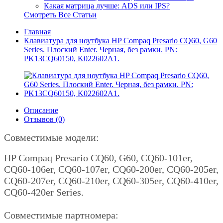
Какая матрица лучше: ADS или IPS?
Смотреть Все Статьи
Главная
Клавиатура для ноутбука HP Compaq Presario CQ60, G60
Series. Плоский Enter. Черная, без рамки. PN:
PK13CQ60150, K022602A1.
Описание
Отзывов (0)
Совместимые модели:
HP Compaq Presario CQ60, G60, CQ60-101er,
CQ60-106er, CQ60-107er, CQ60-200er, CQ60-205er,
CQ60-207er, CQ60-210er, CQ60-305er, CQ60-410er,
CQ60-420er Series.
Совместимые партномера: