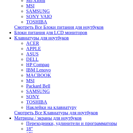
MI-Xiomi
MSI
SAMSUNG
SONY VAIO
TOSHIBA
Смотреть Все Блоки питания для ноутбуков
Блоки питания для LCD мониторов
Клавиатуры для ноутбуков
ACER
APPLE
ASUS
DELL
HP Compaq
IBM Lenovo
MACBOOK
MSI
Packard Bell
SAMSUNG
SONY
TOSHIBA
Наклейки на клавиатуру
Смотреть Все Клавиатуры для ноутбуков
Матрицы / экраны для ноутбуков
Переходники, удлинители и программаторы
18"