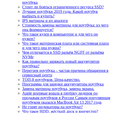
ноутбука
Стоит ли бояться ограниченного ресурса SSD?
Лучшие ноутбуки 2019 года. Какой ноутбук
выбрать и купить?
IPS матрицы и их аналоги
Стоимость замены матрицы для ноутбука: из чего
она формируется?
Что такое кулер в компьютере и для чего он
нужен?
Что такое материнская плата или системная плата
и для чего она нужна?
Чем отличается в SSD разъём NGFF от разъёма
NVMe
Как правильно заряжать новый аккумулятор
ноутбука?
Перегрев ноутбука – частая причина обращения в
сервисный центр
ТОП-8 ноутбуков. Цена,качество.
Программа для зарядки аккумулятора ноутбука
Замена матрицы ноутбука, замена экрана.
Apple впервые вошла в пятёрку лидеров по
продажам ноутбуков в России Самым популярным
ноутбуком оказался MacBook Air 13 2017 года
Не горят индикаторы на ноутбуке?
Что такое HDD, жёсткий диск и винчестер?