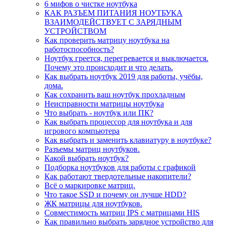
6 мифов о чистке ноутбука
КАК РАЗЪЕМ ПИТАНИЯ НОУТБУКА
ВЗАИМОДЕЙСТВУЕТ С ЗАРЯДНЫМ
УСТРОЙСТВОМ
Как проверить матрицу ноутбука на
работоспособность?
Ноутбук греется, перегревается и выключается.
Почему это происходит и что делать.
Как выбрать ноутбук 2019 для работы, учёбы,
дома.
Как сохранить ваш ноутбук прохладным
Неисправности матрицы ноутбука
Что выбрать - ноутбук или ПК?
Как выбрать процессор для ноутбука и для
игрового компьютера
Как выбрать и заменить клавиатуру в ноутбуке?
Разъемы матриц ноутбуков.
Какой выбрать ноутбук?
Подборка ноутбуков для работы с графикой
Как работают твердотельные накопители?
Всё о маркировке матриц.
Что такое SSD и почему он лучше HDD?
ЖК матрицы для ноутбуков.
Совместимость матриц IPS с матрицами HIS
Как правильно выбрать зарядное устройство для