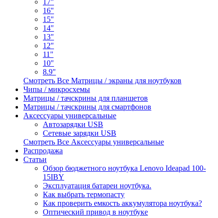
17"
16"
15"
14"
13"
12"
11"
10"
8.9"
Смотреть Все Матрицы / экраны для ноутбуков
Чипы / микросхемы
Матрицы / тачскрины для планшетов
Матрицы / тачскрины для смартфонов
Аксессуары универсальные
Автозарядки USB
Сетевые зарядки USB
Смотреть Все Аксессуары универсальные
Распродажа
Статьи
Обзор бюджетного ноутбука Lenovo Ideapad 100-
15IBY
Эксплуатация батареи ноутбука.
Как выбрать термопасту
Как проверить емкость аккумулятора ноутбука?
Оптический привод в ноутбуке