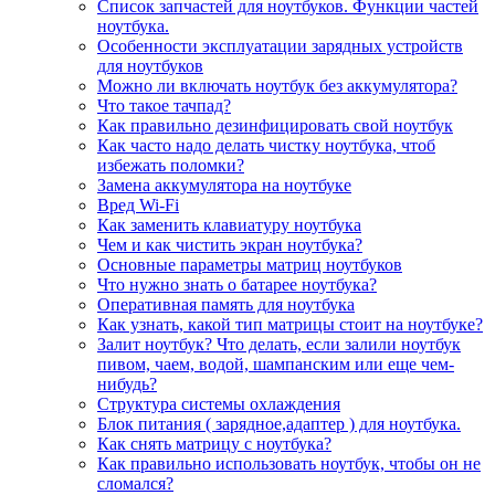
Список запчастей для ноутбуков. Функции частей
ноутбука.
Особенности эксплуатации зарядных устройств
для ноутбуков
Можно ли включать ноутбук без аккумулятора?
Что такое тачпад?
Как правильно дезинфицировать свой ноутбук
Как часто надо делать чистку ноутбука, чтоб
избежать поломки?
Замена аккумулятора на ноутбуке
Вред Wi-Fi
Как заменить клавиатуру ноутбука
Чем и как чистить экран ноутбука?
Основные параметры матриц ноутбуков
Что нужно знать о батарее ноутбука?
Оперативная память для ноутбука
Как узнать, какой тип матрицы стоит на ноутбуке?
Залит ноутбук? Что делать, если залили ноутбук
пивом, чаем, водой, шампанским или еще чем-
нибудь?
Структура системы охлаждения
Блок питания ( зарядное,адаптер ) для ноутбука.
Как снять матрицу с ноутбука?
Как правильно использовать ноутбук, чтобы он не
сломался?