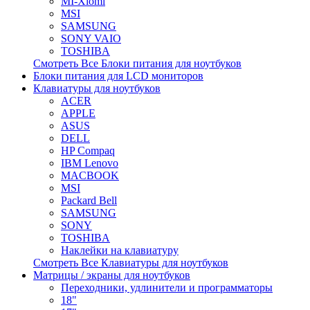
MI-Xiomi
MSI
SAMSUNG
SONY VAIO
TOSHIBA
Смотреть Все Блоки питания для ноутбуков
Блоки питания для LCD мониторов
Клавиатуры для ноутбуков
ACER
APPLE
ASUS
DELL
HP Compaq
IBM Lenovo
MACBOOK
MSI
Packard Bell
SAMSUNG
SONY
TOSHIBA
Наклейки на клавиатуру
Смотреть Все Клавиатуры для ноутбуков
Матрицы / экраны для ноутбуков
Переходники, удлинители и программаторы
18"