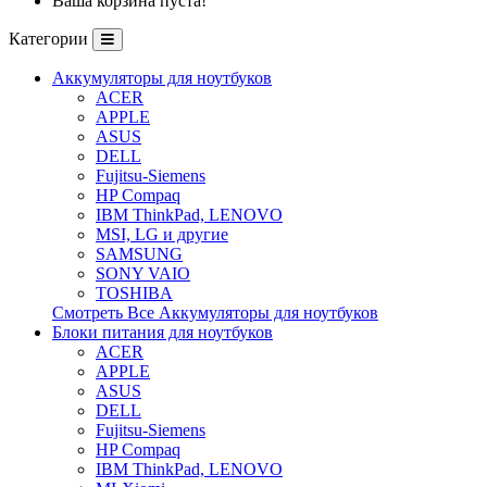
Ваша корзина пуста!
Категории
Аккумуляторы для ноутбуков
ACER
APPLE
ASUS
DELL
Fujitsu-Siemens
HP Compaq
IBM ThinkPad, LENOVO
MSI, LG и другие
SAMSUNG
SONY VAIO
TOSHIBA
Смотреть Все Аккумуляторы для ноутбуков
Блоки питания для ноутбуков
ACER
APPLE
ASUS
DELL
Fujitsu-Siemens
HP Compaq
IBM ThinkPad, LENOVO