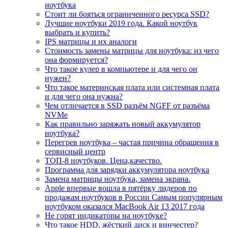
ноутбука
Стоит ли бояться ограниченного ресурса SSD?
Лучшие ноутбуки 2019 года. Какой ноутбук
выбрать и купить?
IPS матрицы и их аналоги
Стоимость замены матрицы для ноутбука: из чего
она формируется?
Что такое кулер в компьютере и для чего он
нужен?
Что такое материнская плата или системная плата
и для чего она нужна?
Чем отличается в SSD разъём NGFF от разъёма
NVMe
Как правильно заряжать новый аккумулятор
ноутбука?
Перегрев ноутбука – частая причина обращения в
сервисный центр
ТОП-8 ноутбуков. Цена,качество.
Программа для зарядки аккумулятора ноутбука
Замена матрицы ноутбука, замена экрана.
Apple впервые вошла в пятёрку лидеров по
продажам ноутбуков в России Самым популярным
ноутбуком оказался MacBook Air 13 2017 года
Не горят индикаторы на ноутбуке?
Что такое HDD, жёсткий диск и винчестер?