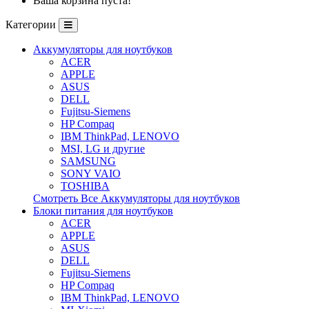
Ваша корзина пуста!
Категории
Аккумуляторы для ноутбуков
ACER
APPLE
ASUS
DELL
Fujitsu-Siemens
HP Compaq
IBM ThinkPad, LENOVO
MSI, LG и другие
SAMSUNG
SONY VAIO
TOSHIBA
Смотреть Все Аккумуляторы для ноутбуков
Блоки питания для ноутбуков
ACER
APPLE
ASUS
DELL
Fujitsu-Siemens
HP Compaq
IBM ThinkPad, LENOVO