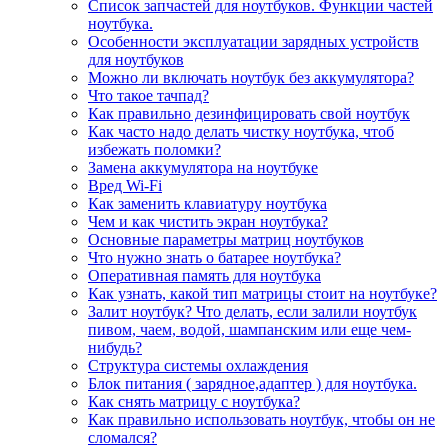
Список запчастей для ноутбуков. Функции частей
ноутбука.
Особенности эксплуатации зарядных устройств
для ноутбуков
Можно ли включать ноутбук без аккумулятора?
Что такое тачпад?
Как правильно дезинфицировать свой ноутбук
Как часто надо делать чистку ноутбука, чтоб
избежать поломки?
Замена аккумулятора на ноутбуке
Вред Wi-Fi
Как заменить клавиатуру ноутбука
Чем и как чистить экран ноутбука?
Основные параметры матриц ноутбуков
Что нужно знать о батарее ноутбука?
Оперативная память для ноутбука
Как узнать, какой тип матрицы стоит на ноутбуке?
Залит ноутбук? Что делать, если залили ноутбук
пивом, чаем, водой, шампанским или еще чем-
нибудь?
Структура системы охлаждения
Блок питания ( зарядное,адаптер ) для ноутбука.
Как снять матрицу с ноутбука?
Как правильно использовать ноутбук, чтобы он не
сломался?