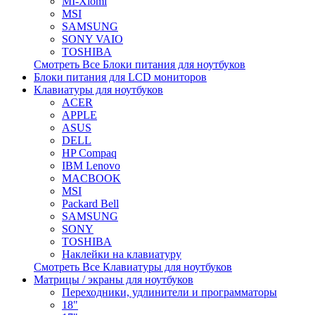
MI-Xiomi
MSI
SAMSUNG
SONY VAIO
TOSHIBA
Смотреть Все Блоки питания для ноутбуков
Блоки питания для LCD мониторов
Клавиатуры для ноутбуков
ACER
APPLE
ASUS
DELL
HP Compaq
IBM Lenovo
MACBOOK
MSI
Packard Bell
SAMSUNG
SONY
TOSHIBA
Наклейки на клавиатуру
Смотреть Все Клавиатуры для ноутбуков
Матрицы / экраны для ноутбуков
Переходники, удлинители и программаторы
18"