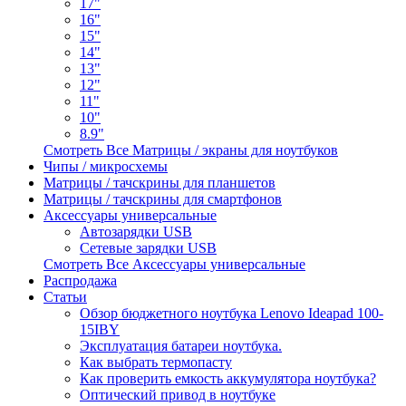
17"
16"
15"
14"
13"
12"
11"
10"
8.9"
Смотреть Все Матрицы / экраны для ноутбуков
Чипы / микросхемы
Матрицы / тачскрины для планшетов
Матрицы / тачскрины для смартфонов
Аксессуары универсальные
Автозарядки USB
Сетевые зарядки USB
Смотреть Все Аксессуары универсальные
Распродажа
Статьи
Обзор бюджетного ноутбука Lenovo Ideapad 100-
15IBY
Эксплуатация батареи ноутбука.
Как выбрать термопасту
Как проверить емкость аккумулятора ноутбука?
Оптический привод в ноутбуке