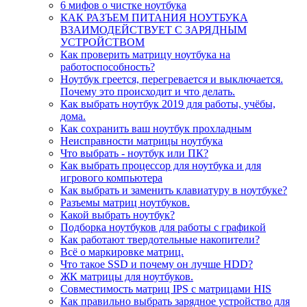
6 мифов о чистке ноутбука
КАК РАЗЪЕМ ПИТАНИЯ НОУТБУКА
ВЗАИМОДЕЙСТВУЕТ С ЗАРЯДНЫМ
УСТРОЙСТВОМ
Как проверить матрицу ноутбука на
работоспособность?
Ноутбук греется, перегревается и выключается.
Почему это происходит и что делать.
Как выбрать ноутбук 2019 для работы, учёбы,
дома.
Как сохранить ваш ноутбук прохладным
Неисправности матрицы ноутбука
Что выбрать - ноутбук или ПК?
Как выбрать процессор для ноутбука и для
игрового компьютера
Как выбрать и заменить клавиатуру в ноутбуке?
Разъемы матриц ноутбуков.
Какой выбрать ноутбук?
Подборка ноутбуков для работы с графикой
Как работают твердотельные накопители?
Всё о маркировке матриц.
Что такое SSD и почему он лучше HDD?
ЖК матрицы для ноутбуков.
Совместимость матриц IPS с матрицами HIS
Как правильно выбрать зарядное устройство для