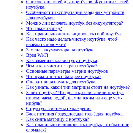
Список запчастей для ноутбуков. Функции частей
ноутбука.
Особенности эксплуатации зарядных устройств
для ноутбуков
Можно ли включать ноутбук без аккумулятора?
Что такое тачпад?
Как правильно дезинфицировать свой ноутбук
Как часто надо делать чистку ноутбука, чтоб
избежать поломки?
Замена аккумулятора на ноутбуке
Вред Wi-Fi
Как заменить клавиатуру ноутбука
Чем и как чистить экран ноутбука?
Основные параметры матриц ноутбуков
Что нужно знать о батарее ноутбука?
Оперативная память для ноутбука
Как узнать, какой тип матрицы стоит на ноутбуке?
Залит ноутбук? Что делать, если залили ноутбук
пивом, чаем, водой, шампанским или еще чем-
нибудь?
Структура системы охлаждения
Блок питания ( зарядное,адаптер ) для ноутбука.
Как снять матрицу с ноутбука?
Как правильно использовать ноутбук, чтобы он не
сломался?