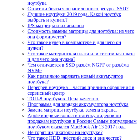
ноутбука
Стоит ли бояться ограниченного ресурса SSD?
Лучшие ноутбуки 2019 года. Какой ноутбук
выбрать и купить?
IPS матрицы и их аналоги
Стоимость замены матрицы для ноутбука: из чего
она формируется?
Что такое кулер в компьютере и для чего он
нужен?
Что такое материнская плата или системная плата
и для чего она нужна?
Чем отличается в SSD разъём NGFF от разъёма
NVMe
Как правильно заряжать новый аккумулятор
ноутбука?
Перегрев ноутбука – частая причина обращения в
сервисный центр
ТОП-8 ноутбуков. Цена,качество.
Программа для зарядки аккумулятора ноутбука
Замена матрицы ноутбука, замена экрана.
Apple впервые вошла в пятёрку лидеров по
продажам ноутбуков в России Самым популярным
ноутбуком оказался MacBook Air 13 2017 года
Не горят индикаторы на ноутбуке?
Что такое HDD, жёсткий диск и винчестер?