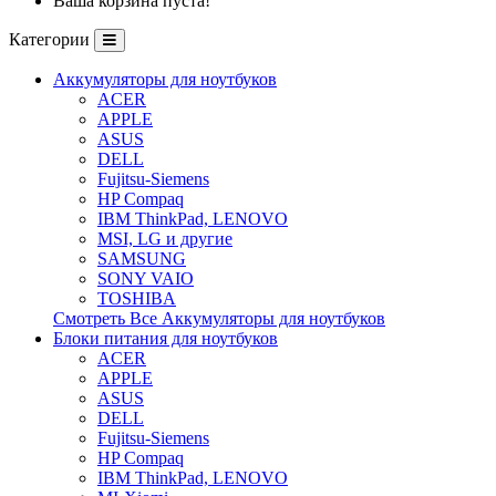
Ваша корзина пуста!
Категории
Аккумуляторы для ноутбуков
ACER
APPLE
ASUS
DELL
Fujitsu-Siemens
HP Compaq
IBM ThinkPad, LENOVO
MSI, LG и другие
SAMSUNG
SONY VAIO
TOSHIBA
Смотреть Все Аккумуляторы для ноутбуков
Блоки питания для ноутбуков
ACER
APPLE
ASUS
DELL
Fujitsu-Siemens
HP Compaq
IBM ThinkPad, LENOVO