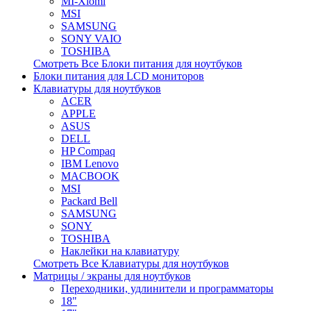
MI-Xiomi
MSI
SAMSUNG
SONY VAIO
TOSHIBA
Смотреть Все Блоки питания для ноутбуков
Блоки питания для LCD мониторов
Клавиатуры для ноутбуков
ACER
APPLE
ASUS
DELL
HP Compaq
IBM Lenovo
MACBOOK
MSI
Packard Bell
SAMSUNG
SONY
TOSHIBA
Наклейки на клавиатуру
Смотреть Все Клавиатуры для ноутбуков
Матрицы / экраны для ноутбуков
Переходники, удлинители и программаторы
18"