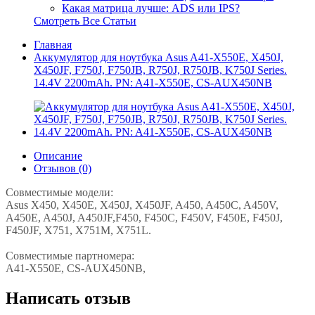
Какая матрица лучше: ADS или IPS?
Смотреть Все Статьи
Главная
Аккумулятор для ноутбука Asus A41-X550E, X450J,
X450JF, F750J, F750JB, R750J, R750JB, K750J Series.
14.4V 2200mAh. PN: A41-X550E, CS-AUX450NB
Описание
Отзывов (0)
Совместимые модели:
Asus X450, X450E, X450J, X450JF, A450, A450C, A450V,
A450E, A450J, A450JF,F450, F450C, F450V, F450E, F450J,
F450JF, X751, X751M, X751L.
Совместимые партномера:
A41-X550E, CS-AUX450NB,
Написать отзыв