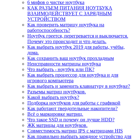
6 мифов о чистке ноутбука
КАК РАЗЪЕМ ПИТАНИЯ НОУТБУКА
ВЗАИМОДЕЙСТВУЕТ С ЗАРЯДНЫМ
УСТРОЙСТВОМ
Как проверить матрицу ноутбука на
работоспособность?
Ноутбук греется, перегревается и выключается.
Почему это происходит и что делать.
Как выбрать ноутбук 2019 для работы, учёбы,
дома.
Как сохранить ваш ноутбук прохладным
Неисправности матрицы ноутбука
Что выбрать - ноутбук или ПК?
Как выбрать процессор для ноутбука и для
игрового компьютера
Как выбрать и заменить клавиатуру в ноутбуке?
Разъемы матриц ноутбуков.
Какой выбрать ноутбук?
Подборка ноутбуков для работы с графикой
Как работают твердотельные накопители?
Всё о маркировке матриц.
Что такое SSD и почему он лучше HDD?
ЖК матрицы для ноутбуков.
Совместимость матриц IPS с матрицами HIS
Как правильно выбрать зарядное устройство для