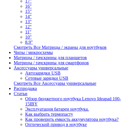
17"
16"
15"
14"
13"
12"
11"
10"
8.9"
Смотреть Все Матрицы / экраны для ноутбуков
Чипы / микросхемы
Матрицы / тачскрины для планшетов
Матрицы / тачскрины для смартфонов
Аксессуары универсальные
Автозарядки USB
Сетевые зарядки USB
Смотреть Все Аксессуары универсальные
Распродажа
Статьи
Обзор бюджетного ноутбука Lenovo Ideapad 100-
15IBY
Эксплуатация батареи ноутбука.
Как выбрать термопасту
Как проверить емкость аккумулятора ноутбука?
Оптический привод в ноутбуке