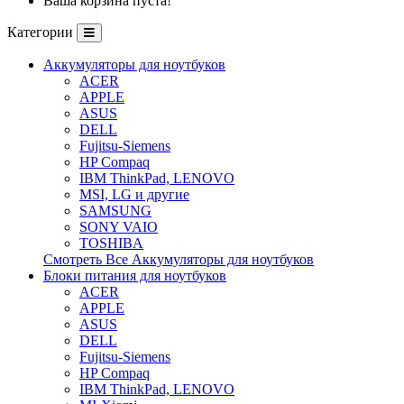
Ваша корзина пуста!
Категории
Аккумуляторы для ноутбуков
ACER
APPLE
ASUS
DELL
Fujitsu-Siemens
HP Compaq
IBM ThinkPad, LENOVO
MSI, LG и другие
SAMSUNG
SONY VAIO
TOSHIBA
Смотреть Все Аккумуляторы для ноутбуков
Блоки питания для ноутбуков
ACER
APPLE
ASUS
DELL
Fujitsu-Siemens
HP Compaq
IBM ThinkPad, LENOVO