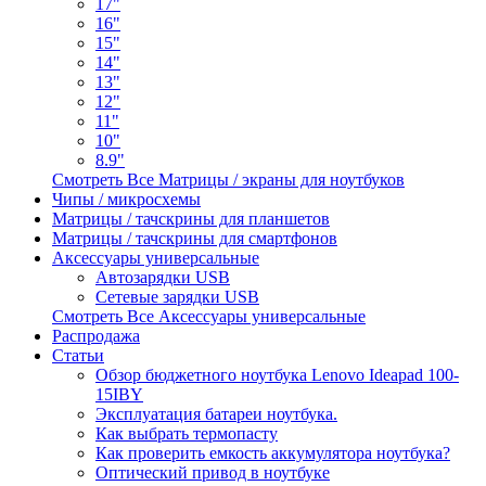
17"
16"
15"
14"
13"
12"
11"
10"
8.9"
Смотреть Все Матрицы / экраны для ноутбуков
Чипы / микросхемы
Матрицы / тачскрины для планшетов
Матрицы / тачскрины для смартфонов
Аксессуары универсальные
Автозарядки USB
Сетевые зарядки USB
Смотреть Все Аксессуары универсальные
Распродажа
Статьи
Обзор бюджетного ноутбука Lenovo Ideapad 100-
15IBY
Эксплуатация батареи ноутбука.
Как выбрать термопасту
Как проверить емкость аккумулятора ноутбука?
Оптический привод в ноутбуке