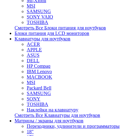
MI-Xiomi
MSI
SAMSUNG
SONY VAIO
TOSHIBA
Смотреть Все Блоки питания для ноутбуков
Блоки питания для LCD мониторов
Клавиатуры для ноутбуков
ACER
APPLE
ASUS
DELL
HP Compaq
IBM Lenovo
MACBOOK
MSI
Packard Bell
SAMSUNG
SONY
TOSHIBA
Наклейки на клавиатуру
Смотреть Все Клавиатуры для ноутбуков
Матрицы / экраны для ноутбуков
Переходники, удлинители и программаторы
18"