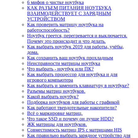
6 мифов о чистке ноутбука
КАК РАЗЪЕМ ПИТАНИЯ НОУТБУКА
ВЗАИМОДЕЙСТВУЕТ С ЗАРЯДНЫМ
УСТРОЙСТВОМ
Как проверить матрицу ноутбука на
работоспособность?
Ноутбук греется, перегревается и выключается.
Почему это происходит и что делать.
Как выбрать ноутбук 2019 для работы, учёбы,
дома.
Как сохранить ваш ноутбук прохладным
Неисправности матрицы ноутбука
Что выбрать - ноутбук или ПК?
Как выбрать процессор для ноутбука и для
игрового компьютера
Как выбрать и заменить клавиатуру в ноутбуке?
Разъемы матриц ноутбуков.
Какой выбрать ноутбук?
Подборка ноутбуков для работы с графикой
Как работают твердотельные накопители?
Всё о маркировке матриц.
Что такое SSD и почему он лучше HDD?
ЖК матрицы для ноутбуков.
Совместимость матриц IPS с матрицами HIS
Как правильно выбрать зарядное устройство для