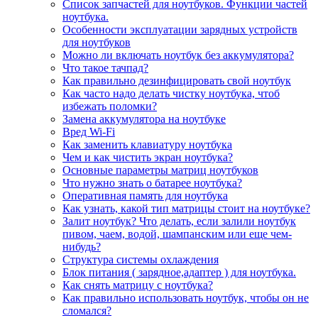
Список запчастей для ноутбуков. Функции частей
ноутбука.
Особенности эксплуатации зарядных устройств
для ноутбуков
Можно ли включать ноутбук без аккумулятора?
Что такое тачпад?
Как правильно дезинфицировать свой ноутбук
Как часто надо делать чистку ноутбука, чтоб
избежать поломки?
Замена аккумулятора на ноутбуке
Вред Wi-Fi
Как заменить клавиатуру ноутбука
Чем и как чистить экран ноутбука?
Основные параметры матриц ноутбуков
Что нужно знать о батарее ноутбука?
Оперативная память для ноутбука
Как узнать, какой тип матрицы стоит на ноутбуке?
Залит ноутбук? Что делать, если залили ноутбук
пивом, чаем, водой, шампанским или еще чем-
нибудь?
Структура системы охлаждения
Блок питания ( зарядное,адаптер ) для ноутбука.
Как снять матрицу с ноутбука?
Как правильно использовать ноутбук, чтобы он не
сломался?