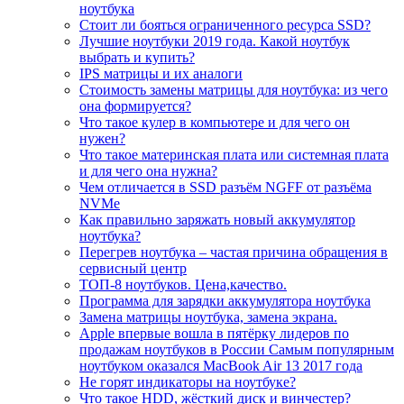
ноутбука
Стоит ли бояться ограниченного ресурса SSD?
Лучшие ноутбуки 2019 года. Какой ноутбук
выбрать и купить?
IPS матрицы и их аналоги
Стоимость замены матрицы для ноутбука: из чего
она формируется?
Что такое кулер в компьютере и для чего он
нужен?
Что такое материнская плата или системная плата
и для чего она нужна?
Чем отличается в SSD разъём NGFF от разъёма
NVMe
Как правильно заряжать новый аккумулятор
ноутбука?
Перегрев ноутбука – частая причина обращения в
сервисный центр
ТОП-8 ноутбуков. Цена,качество.
Программа для зарядки аккумулятора ноутбука
Замена матрицы ноутбука, замена экрана.
Apple впервые вошла в пятёрку лидеров по
продажам ноутбуков в России Самым популярным
ноутбуком оказался MacBook Air 13 2017 года
Не горят индикаторы на ноутбуке?
Что такое HDD, жёсткий диск и винчестер?