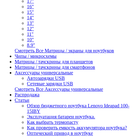
17"
16"
15"
14"
13"
12"
11"
10"
8.9"
Смотреть Все Матрицы / экраны для ноутбуков
Чипы / микросхемы
Матрицы / тачскрины для планшетов
Матрицы / тачскрины для смартфонов
Аксессуары универсальные
Автозарядки USB
Сетевые зарядки USB
Смотреть Все Аксессуары универсальные
Распродажа
Статьи
Обзор бюджетного ноутбука Lenovo Ideapad 100-
15IBY
Эксплуатация батареи ноутбука.
Как выбрать термопасту
Как проверить емкость аккумулятора ноутбука?
Оптический привод в ноутбуке