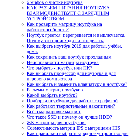
6 мифов о чистке ноутбука
КАК РАЗЪЕМ ПИТАНИЯ НОУТБУКА
ВЗАИМОДЕЙСТВУЕТ С ЗАРЯДНЫМ
УСТРОЙСТВОМ
Как проверить матрицу ноутбука на
работоспособность?
Ноутбук греется, перегревается и выключается.
Почему это происходит и что делать.
Как выбрать ноутбук 2019 для работы, учёбы,
дома.
Как сохранить ваш ноутбук прохладным
Неисправности матрицы ноутбука
Что выбрать - ноутбук или ПК?
Как выбрать процессор для ноутбука и для
игрового компьютера
Как выбрать и заменить клавиатуру в ноутбуке?
Разъемы матриц ноутбуков.
Какой выбрать ноутбук?
Подборка ноутбуков для работы с графикой
Как работают твердотельные накопители?
Всё о маркировке матриц.
Что такое SSD и почему он лучше HDD?
ЖК матрицы для ноутбуков.
Совместимость матриц IPS с матрицами HIS
Как правильно выбрать зарядное устройство для