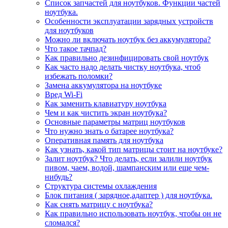
Список запчастей для ноутбуков. Функции частей
ноутбука.
Особенности эксплуатации зарядных устройств
для ноутбуков
Можно ли включать ноутбук без аккумулятора?
Что такое тачпад?
Как правильно дезинфицировать свой ноутбук
Как часто надо делать чистку ноутбука, чтоб
избежать поломки?
Замена аккумулятора на ноутбуке
Вред Wi-Fi
Как заменить клавиатуру ноутбука
Чем и как чистить экран ноутбука?
Основные параметры матриц ноутбуков
Что нужно знать о батарее ноутбука?
Оперативная память для ноутбука
Как узнать, какой тип матрицы стоит на ноутбуке?
Залит ноутбук? Что делать, если залили ноутбук
пивом, чаем, водой, шампанским или еще чем-
нибудь?
Структура системы охлаждения
Блок питания ( зарядное,адаптер ) для ноутбука.
Как снять матрицу с ноутбука?
Как правильно использовать ноутбук, чтобы он не
сломался?