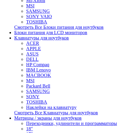
MI-Xiomi
MSI
SAMSUNG
SONY VAIO
TOSHIBA
Смотреть Все Блоки питания для ноутбуков
Блоки питания для LCD мониторов
Клавиатуры для ноутбуков
ACER
APPLE
ASUS
DELL
HP Compaq
IBM Lenovo
MACBOOK
MSI
Packard Bell
SAMSUNG
SONY
TOSHIBA
Наклейки на клавиатуру
Смотреть Все Клавиатуры для ноутбуков
Матрицы / экраны для ноутбуков
Переходники, удлинители и программаторы
18"