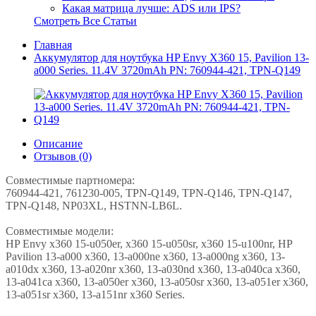
Какая матрица лучше: ADS или IPS?
Смотреть Все Статьи
Главная
Аккумулятор для ноутбука HP Envy X360 15, Pavilion 13-
a000 Series. 11.4V 3720mAh PN: 760944-421, TPN-Q149
Описание
Отзывов (0)
Совместимые партномера:
760944-421, 761230-005, TPN-Q149, TPN-Q146, TPN-Q147,
TPN-Q148, NP03XL, HSTNN-LB6L.
Совместимые модели:
HP Envy x360 15-u050er, x360 15-u050sr, x360 15-u100nr, HP
Pavilion 13-a000 x360, 13-a000ne x360, 13-a000ng x360, 13-
a010dx x360, 13-a020nr x360, 13-a030nd x360, 13-a040ca x360,
13-a041ca x360, 13-a050er x360, 13-a050sr x360, 13-a051er x360,
13-a051sr x360, 13-a151nr x360 Series.