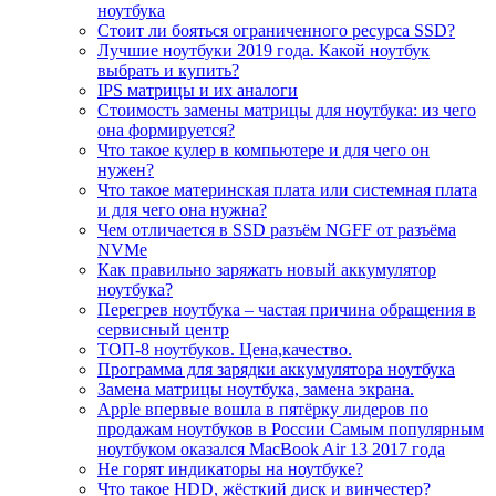
ноутбука
Стоит ли бояться ограниченного ресурса SSD?
Лучшие ноутбуки 2019 года. Какой ноутбук
выбрать и купить?
IPS матрицы и их аналоги
Стоимость замены матрицы для ноутбука: из чего
она формируется?
Что такое кулер в компьютере и для чего он
нужен?
Что такое материнская плата или системная плата
и для чего она нужна?
Чем отличается в SSD разъём NGFF от разъёма
NVMe
Как правильно заряжать новый аккумулятор
ноутбука?
Перегрев ноутбука – частая причина обращения в
сервисный центр
ТОП-8 ноутбуков. Цена,качество.
Программа для зарядки аккумулятора ноутбука
Замена матрицы ноутбука, замена экрана.
Apple впервые вошла в пятёрку лидеров по
продажам ноутбуков в России Самым популярным
ноутбуком оказался MacBook Air 13 2017 года
Не горят индикаторы на ноутбуке?
Что такое HDD, жёсткий диск и винчестер?