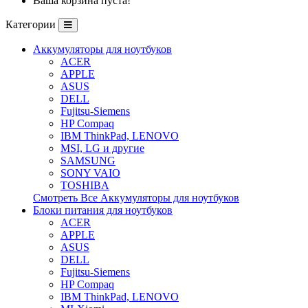
Ваша корзина пуста!
Категории
Аккумуляторы для ноутбуков
ACER
APPLE
ASUS
DELL
Fujitsu-Siemens
HP Compaq
IBM ThinkPad, LENOVO
MSI, LG и другие
SAMSUNG
SONY VAIO
TOSHIBA
Смотреть Все Аккумуляторы для ноутбуков
Блоки питания для ноутбуков
ACER
APPLE
ASUS
DELL
Fujitsu-Siemens
HP Compaq
IBM ThinkPad, LENOVO