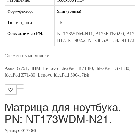
Разрешение:
1600x900 (HD+)
Форм-фактор:
Slim (тонкая)
Тип матрицы:
TN
Совместимые PN:
NT173WDM-N11, B173RTN02.0, B173
B173RTN02.2, N173FGA-E34, NT1
Совместимые модели:
Asus G751, IBM Lenovo IdeaPad B71-80, IdeaPad G71-80,
IdeaPad Z71-80,
Lenovo IdeaPad 300-17isk
Матрица для ноутбука.
PN: NT173WDM-N21.
Артикул 017496