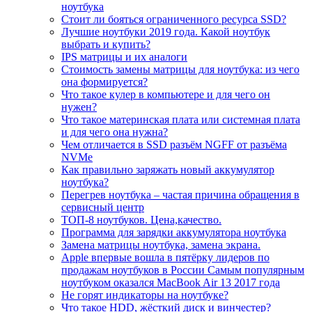
ноутбука
Стоит ли бояться ограниченного ресурса SSD?
Лучшие ноутбуки 2019 года. Какой ноутбук
выбрать и купить?
IPS матрицы и их аналоги
Стоимость замены матрицы для ноутбука: из чего
она формируется?
Что такое кулер в компьютере и для чего он
нужен?
Что такое материнская плата или системная плата
и для чего она нужна?
Чем отличается в SSD разъём NGFF от разъёма
NVMe
Как правильно заряжать новый аккумулятор
ноутбука?
Перегрев ноутбука – частая причина обращения в
сервисный центр
ТОП-8 ноутбуков. Цена,качество.
Программа для зарядки аккумулятора ноутбука
Замена матрицы ноутбука, замена экрана.
Apple впервые вошла в пятёрку лидеров по
продажам ноутбуков в России Самым популярным
ноутбуком оказался MacBook Air 13 2017 года
Не горят индикаторы на ноутбуке?
Что такое HDD, жёсткий диск и винчестер?