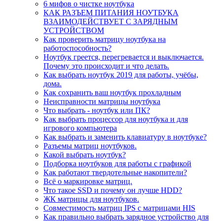
6 мифов о чистке ноутбука
КАК РАЗЪЕМ ПИТАНИЯ НОУТБУКА
ВЗАИМОДЕЙСТВУЕТ С ЗАРЯДНЫМ
УСТРОЙСТВОМ
Как проверить матрицу ноутбука на
работоспособность?
Ноутбук греется, перегревается и выключается.
Почему это происходит и что делать.
Как выбрать ноутбук 2019 для работы, учёбы,
дома.
Как сохранить ваш ноутбук прохладным
Неисправности матрицы ноутбука
Что выбрать - ноутбук или ПК?
Как выбрать процессор для ноутбука и для
игрового компьютера
Как выбрать и заменить клавиатуру в ноутбуке?
Разъемы матриц ноутбуков.
Какой выбрать ноутбук?
Подборка ноутбуков для работы с графикой
Как работают твердотельные накопители?
Всё о маркировке матриц.
Что такое SSD и почему он лучше HDD?
ЖК матрицы для ноутбуков.
Совместимость матриц IPS с матрицами HIS
Как правильно выбрать зарядное устройство для