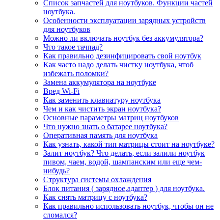
Список запчастей для ноутбуков. Функции частей
ноутбука.
Особенности эксплуатации зарядных устройств
для ноутбуков
Можно ли включать ноутбук без аккумулятора?
Что такое тачпад?
Как правильно дезинфицировать свой ноутбук
Как часто надо делать чистку ноутбука, чтоб
избежать поломки?
Замена аккумулятора на ноутбуке
Вред Wi-Fi
Как заменить клавиатуру ноутбука
Чем и как чистить экран ноутбука?
Основные параметры матриц ноутбуков
Что нужно знать о батарее ноутбука?
Оперативная память для ноутбука
Как узнать, какой тип матрицы стоит на ноутбуке?
Залит ноутбук? Что делать, если залили ноутбук
пивом, чаем, водой, шампанским или еще чем-
нибудь?
Структура системы охлаждения
Блок питания ( зарядное,адаптер ) для ноутбука.
Как снять матрицу с ноутбука?
Как правильно использовать ноутбук, чтобы он не
сломался?