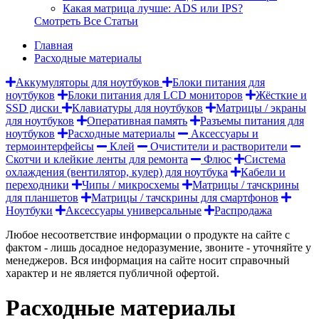
Какая матрица лучше: ADS или IPS?
Смотреть Все Статьи
Главная
Расходные материалы
Аккумуляторы для ноутбуков
Блоки питания для
ноутбуков
Блоки питания для LCD мониторов
Жёсткие и
SSD диски
Клавиатуры для ноутбуков
Матрицы / экраны
для ноутбуков
Оперативная память
Разъемы питания для
ноутбуков
Расходные материалы
Аксессуары и
термоинтерфейсы
Клей
Очистители и растворители
Скотчи и клейкие ленты для ремонта
Флюс
Система
охлаждения (вентилятор, кулер) для ноутбука
Кабели и
переходники
Чипы / микросхемы
Матрицы / тачскрины
для планшетов
Матрицы / тачскрины для смартфонов
Ноутбуки
Аксессуары универсальные
Распродажа
Любое несоответствие информации о продукте на сайте с
фактом - лишь досадное недоразумение, звоните - уточняйте у
менеджеров. Вся информация на сайте носит справочный
характер и не является публичной офертой.
Расходные материалы