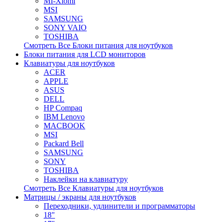
MI-Xiomi
MSI
SAMSUNG
SONY VAIO
TOSHIBA
Смотреть Все Блоки питания для ноутбуков
Блоки питания для LCD мониторов
Клавиатуры для ноутбуков
ACER
APPLE
ASUS
DELL
HP Compaq
IBM Lenovo
MACBOOK
MSI
Packard Bell
SAMSUNG
SONY
TOSHIBA
Наклейки на клавиатуру
Смотреть Все Клавиатуры для ноутбуков
Матрицы / экраны для ноутбуков
Переходники, удлинители и программаторы
18"