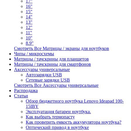
17"
16"
15"
14"
13"
12"
11"
10"
8.9"
Смотреть Все Матрицы / экраны для ноутбуков
Чипы / микросхемы
Матрицы / тачскрины для планшетов
Матрицы / тачскрины для смартфонов
Аксессуары универсальные
Автозарядки USB
Сетевые зарядки USB
Смотреть Все Аксессуары универсальные
Распродажа
Статьи
Обзор бюджетного ноутбука Lenovo Ideapad 100-
15IBY
Эксплуатация батареи ноутбука.
Как выбрать термопасту
Как проверить емкость аккумулятора ноутбука?
Оптический привод в ноутбуке