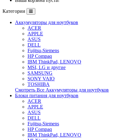
Ваша корзина пуста!
Категории
Аккумуляторы для ноутбуков
ACER
APPLE
ASUS
DELL
Fujitsu-Siemens
HP Compaq
IBM ThinkPad, LENOVO
MSI, LG и другие
SAMSUNG
SONY VAIO
TOSHIBA
Смотреть Все Аккумуляторы для ноутбуков
Блоки питания для ноутбуков
ACER
APPLE
ASUS
DELL
Fujitsu-Siemens
HP Compaq
IBM ThinkPad, LENOVO