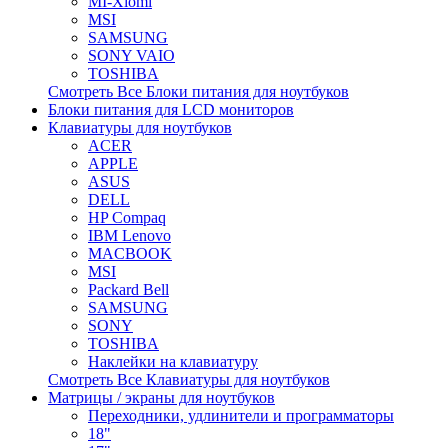
MI-Xiomi
MSI
SAMSUNG
SONY VAIO
TOSHIBA
Смотреть Все Блоки питания для ноутбуков
Блоки питания для LCD мониторов
Клавиатуры для ноутбуков
ACER
APPLE
ASUS
DELL
HP Compaq
IBM Lenovo
MACBOOK
MSI
Packard Bell
SAMSUNG
SONY
TOSHIBA
Наклейки на клавиатуру
Смотреть Все Клавиатуры для ноутбуков
Матрицы / экраны для ноутбуков
Переходники, удлинители и программаторы
18"