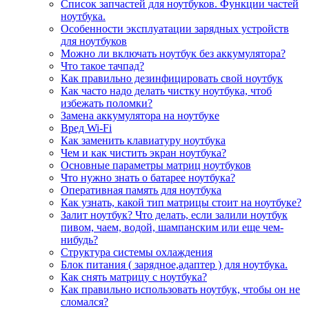
Список запчастей для ноутбуков. Функции частей
ноутбука.
Особенности эксплуатации зарядных устройств
для ноутбуков
Можно ли включать ноутбук без аккумулятора?
Что такое тачпад?
Как правильно дезинфицировать свой ноутбук
Как часто надо делать чистку ноутбука, чтоб
избежать поломки?
Замена аккумулятора на ноутбуке
Вред Wi-Fi
Как заменить клавиатуру ноутбука
Чем и как чистить экран ноутбука?
Основные параметры матриц ноутбуков
Что нужно знать о батарее ноутбука?
Оперативная память для ноутбука
Как узнать, какой тип матрицы стоит на ноутбуке?
Залит ноутбук? Что делать, если залили ноутбук
пивом, чаем, водой, шампанским или еще чем-
нибудь?
Структура системы охлаждения
Блок питания ( зарядное,адаптер ) для ноутбука.
Как снять матрицу с ноутбука?
Как правильно использовать ноутбук, чтобы он не
сломался?