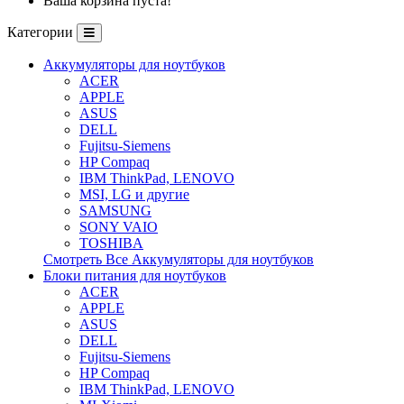
Ваша корзина пуста!
Категории
Аккумуляторы для ноутбуков
ACER
APPLE
ASUS
DELL
Fujitsu-Siemens
HP Compaq
IBM ThinkPad, LENOVO
MSI, LG и другие
SAMSUNG
SONY VAIO
TOSHIBA
Смотреть Все Аккумуляторы для ноутбуков
Блоки питания для ноутбуков
ACER
APPLE
ASUS
DELL
Fujitsu-Siemens
HP Compaq
IBM ThinkPad, LENOVO