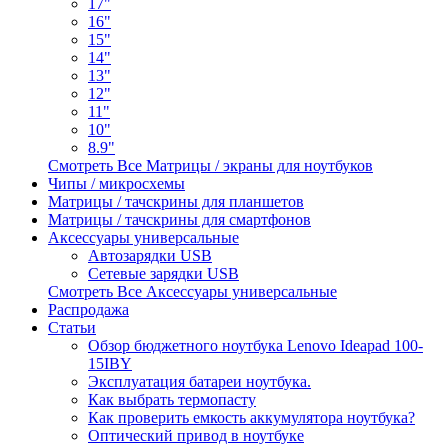
17"
16"
15"
14"
13"
12"
11"
10"
8.9"
Смотреть Все Матрицы / экраны для ноутбуков
Чипы / микросхемы
Матрицы / тачскрины для планшетов
Матрицы / тачскрины для смартфонов
Аксессуары универсальные
Автозарядки USB
Сетевые зарядки USB
Смотреть Все Аксессуары универсальные
Распродажа
Статьи
Обзор бюджетного ноутбука Lenovo Ideapad 100-
15IBY
Эксплуатация батареи ноутбука.
Как выбрать термопасту
Как проверить емкость аккумулятора ноутбука?
Оптический привод в ноутбуке