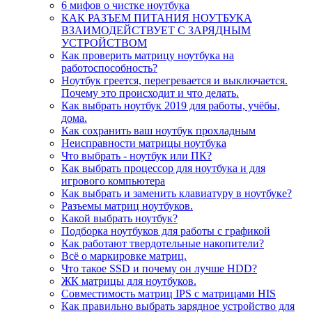
6 мифов о чистке ноутбука
КАК РАЗЪЕМ ПИТАНИЯ НОУТБУКА
ВЗАИМОДЕЙСТВУЕТ С ЗАРЯДНЫМ
УСТРОЙСТВОМ
Как проверить матрицу ноутбука на
работоспособность?
Ноутбук греется, перегревается и выключается.
Почему это происходит и что делать.
Как выбрать ноутбук 2019 для работы, учёбы,
дома.
Как сохранить ваш ноутбук прохладным
Неисправности матрицы ноутбука
Что выбрать - ноутбук или ПК?
Как выбрать процессор для ноутбука и для
игрового компьютера
Как выбрать и заменить клавиатуру в ноутбуке?
Разъемы матриц ноутбуков.
Какой выбрать ноутбук?
Подборка ноутбуков для работы с графикой
Как работают твердотельные накопители?
Всё о маркировке матриц.
Что такое SSD и почему он лучше HDD?
ЖК матрицы для ноутбуков.
Совместимость матриц IPS с матрицами HIS
Как правильно выбрать зарядное устройство для