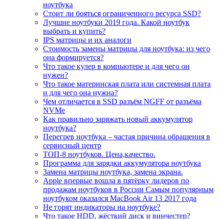
ноутбука
Стоит ли бояться ограниченного ресурса SSD?
Лучшие ноутбуки 2019 года. Какой ноутбук
выбрать и купить?
IPS матрицы и их аналоги
Стоимость замены матрицы для ноутбука: из чего
она формируется?
Что такое кулер в компьютере и для чего он
нужен?
Что такое материнская плата или системная плата
и для чего она нужна?
Чем отличается в SSD разъём NGFF от разъёма
NVMe
Как правильно заряжать новый аккумулятор
ноутбука?
Перегрев ноутбука – частая причина обращения в
сервисный центр
ТОП-8 ноутбуков. Цена,качество.
Программа для зарядки аккумулятора ноутбука
Замена матрицы ноутбука, замена экрана.
Apple впервые вошла в пятёрку лидеров по
продажам ноутбуков в России Самым популярным
ноутбуком оказался MacBook Air 13 2017 года
Не горят индикаторы на ноутбуке?
Что такое HDD, жёсткий диск и винчестер?