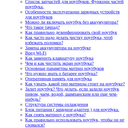
Список запчастей для ноутбуков. Функции частей
ноутбука.
Особенности эксплуатации зарядных устройств
для ноутбуков
Можно ли включать ноутбук без аккумулятора?
Что такое тачпад?
Как правильно дезинфицировать свой ноутбук
Как часто надо делать чистку ноутбука, чтоб
избежать поломки?
Замена аккумулятора на ноутбуке
Вред Wi-Fi
Как заменить клавиатуру ноутбука
Чем и как чистить экран ноутбука?
Основные параметры матриц ноутбуков
Что нужно знать о батарее ноутбука?
Оперативная память для ноутбука
Как узнать, какой тип матрицы стоит на ноутбуке?
Залит ноутбук? Что делать, если залили ноутбук
пивом, чаем, водой, шампанским или еще чем-
нибудь?
Структура системы охлаждения
Блок питания ( зарядное,адаптер ) для ноутбука.
Как снять матрицу с ноутбука?
Как правильно использовать ноутбук, чтобы он не
сломался?