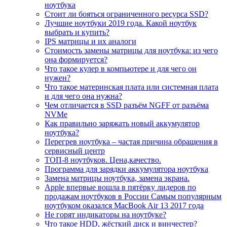
ноутбука
Стоит ли бояться ограниченного ресурса SSD?
Лучшие ноутбуки 2019 года. Какой ноутбук
выбрать и купить?
IPS матрицы и их аналоги
Стоимость замены матрицы для ноутбука: из чего
она формируется?
Что такое кулер в компьютере и для чего он
нужен?
Что такое материнская плата или системная плата
и для чего она нужна?
Чем отличается в SSD разъём NGFF от разъёма
NVMe
Как правильно заряжать новый аккумулятор
ноутбука?
Перегрев ноутбука – частая причина обращения в
сервисный центр
ТОП-8 ноутбуков. Цена,качество.
Программа для зарядки аккумулятора ноутбука
Замена матрицы ноутбука, замена экрана.
Apple впервые вошла в пятёрку лидеров по
продажам ноутбуков в России Самым популярным
ноутбуком оказался MacBook Air 13 2017 года
Не горят индикаторы на ноутбуке?
Что такое HDD, жёсткий диск и винчестер?