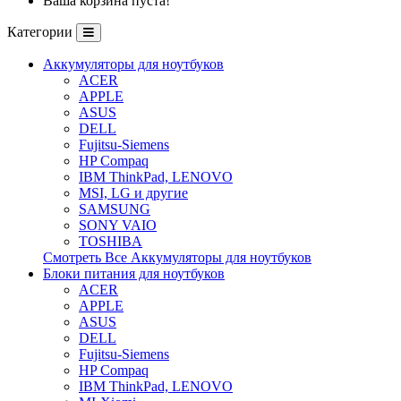
Ваша корзина пуста!
Категории
Аккумуляторы для ноутбуков
ACER
APPLE
ASUS
DELL
Fujitsu-Siemens
HP Compaq
IBM ThinkPad, LENOVO
MSI, LG и другие
SAMSUNG
SONY VAIO
TOSHIBA
Смотреть Все Аккумуляторы для ноутбуков
Блоки питания для ноутбуков
ACER
APPLE
ASUS
DELL
Fujitsu-Siemens
HP Compaq
IBM ThinkPad, LENOVO