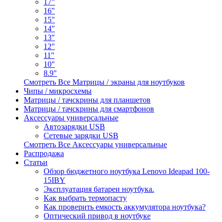
17"
16"
15"
14"
13"
12"
11"
10"
8.9"
Смотреть Все Матрицы / экраны для ноутбуков
Чипы / микросхемы
Матрицы / тачскрины для планшетов
Матрицы / тачскрины для смартфонов
Аксессуары универсальные
Автозарядки USB
Сетевые зарядки USB
Смотреть Все Аксессуары универсальные
Распродажа
Статьи
Обзор бюджетного ноутбука Lenovo Ideapad 100-
15IBY
Эксплуатация батареи ноутбука.
Как выбрать термопасту
Как проверить емкость аккумулятора ноутбука?
Оптический привод в ноутбуке