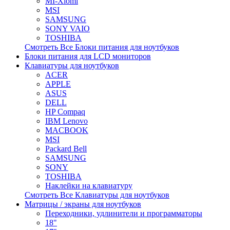
MI-Xiomi
MSI
SAMSUNG
SONY VAIO
TOSHIBA
Смотреть Все Блоки питания для ноутбуков
Блоки питания для LCD мониторов
Клавиатуры для ноутбуков
ACER
APPLE
ASUS
DELL
HP Compaq
IBM Lenovo
MACBOOK
MSI
Packard Bell
SAMSUNG
SONY
TOSHIBA
Наклейки на клавиатуру
Смотреть Все Клавиатуры для ноутбуков
Матрицы / экраны для ноутбуков
Переходники, удлинители и программаторы
18"