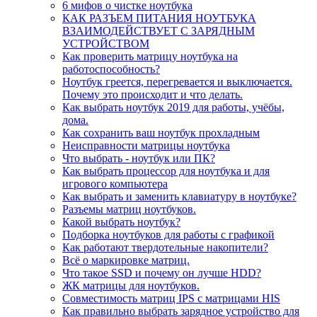
6 мифов о чистке ноутбука
КАК РАЗЪЕМ ПИТАНИЯ НОУТБУКА
ВЗАИМОДЕЙСТВУЕТ С ЗАРЯДНЫМ
УСТРОЙСТВОМ
Как проверить матрицу ноутбука на
работоспособность?
Ноутбук греется, перегревается и выключается.
Почему это происходит и что делать.
Как выбрать ноутбук 2019 для работы, учёбы,
дома.
Как сохранить ваш ноутбук прохладным
Неисправности матрицы ноутбука
Что выбрать - ноутбук или ПК?
Как выбрать процессор для ноутбука и для
игрового компьютера
Как выбрать и заменить клавиатуру в ноутбуке?
Разъемы матриц ноутбуков.
Какой выбрать ноутбук?
Подборка ноутбуков для работы с графикой
Как работают твердотельные накопители?
Всё о маркировке матриц.
Что такое SSD и почему он лучше HDD?
ЖК матрицы для ноутбуков.
Совместимость матриц IPS с матрицами HIS
Как правильно выбрать зарядное устройство для