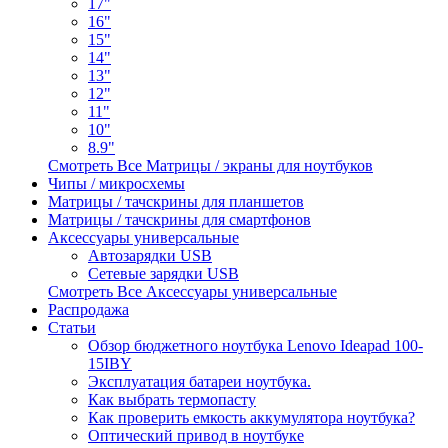
17"
16"
15"
14"
13"
12"
11"
10"
8.9"
Смотреть Все Матрицы / экраны для ноутбуков
Чипы / микросхемы
Матрицы / тачскрины для планшетов
Матрицы / тачскрины для смартфонов
Аксессуары универсальные
Автозарядки USB
Сетевые зарядки USB
Смотреть Все Аксессуары универсальные
Распродажа
Статьи
Обзор бюджетного ноутбука Lenovo Ideapad 100-
15IBY
Эксплуатация батареи ноутбука.
Как выбрать термопасту
Как проверить емкость аккумулятора ноутбука?
Оптический привод в ноутбуке