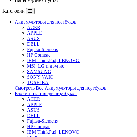
Ваша корзина пуста!
Категории
Аккумуляторы для ноутбуков
ACER
APPLE
ASUS
DELL
Fujitsu-Siemens
HP Compaq
IBM ThinkPad, LENOVO
MSI, LG и другие
SAMSUNG
SONY VAIO
TOSHIBA
Смотреть Все Аккумуляторы для ноутбуков
Блоки питания для ноутбуков
ACER
APPLE
ASUS
DELL
Fujitsu-Siemens
HP Compaq
IBM ThinkPad, LENOVO