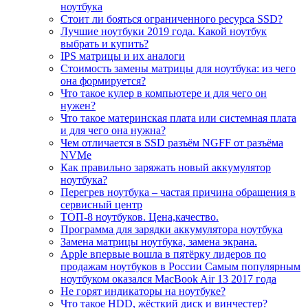
ноутбука
Стоит ли бояться ограниченного ресурса SSD?
Лучшие ноутбуки 2019 года. Какой ноутбук
выбрать и купить?
IPS матрицы и их аналоги
Стоимость замены матрицы для ноутбука: из чего
она формируется?
Что такое кулер в компьютере и для чего он
нужен?
Что такое материнская плата или системная плата
и для чего она нужна?
Чем отличается в SSD разъём NGFF от разъёма
NVMe
Как правильно заряжать новый аккумулятор
ноутбука?
Перегрев ноутбука – частая причина обращения в
сервисный центр
ТОП-8 ноутбуков. Цена,качество.
Программа для зарядки аккумулятора ноутбука
Замена матрицы ноутбука, замена экрана.
Apple впервые вошла в пятёрку лидеров по
продажам ноутбуков в России Самым популярным
ноутбуком оказался MacBook Air 13 2017 года
Не горят индикаторы на ноутбуке?
Что такое HDD, жёсткий диск и винчестер?