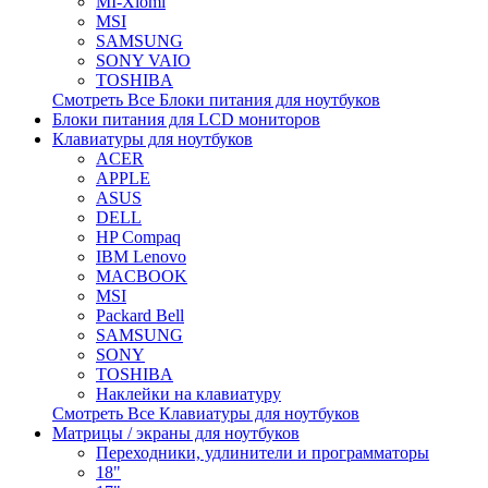
MI-Xiomi
MSI
SAMSUNG
SONY VAIO
TOSHIBA
Смотреть Все Блоки питания для ноутбуков
Блоки питания для LCD мониторов
Клавиатуры для ноутбуков
ACER
APPLE
ASUS
DELL
HP Compaq
IBM Lenovo
MACBOOK
MSI
Packard Bell
SAMSUNG
SONY
TOSHIBA
Наклейки на клавиатуру
Смотреть Все Клавиатуры для ноутбуков
Матрицы / экраны для ноутбуков
Переходники, удлинители и программаторы
18"