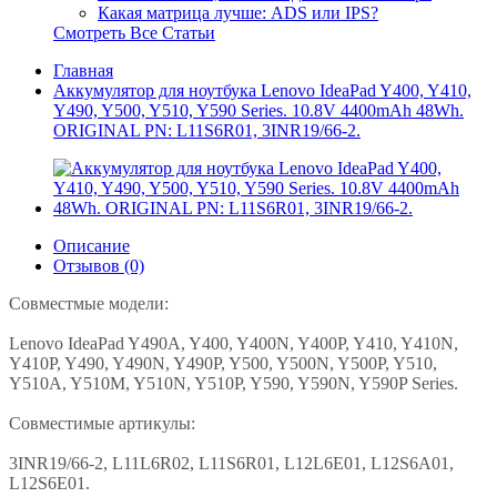
Какая матрица лучше: ADS или IPS?
Смотреть Все Статьи
Главная
Аккумулятор для ноутбука Lenovo IdeaPad Y400, Y410,
Y490, Y500, Y510, Y590 Series. 10.8V 4400mAh 48Wh.
ORIGINAL PN: L11S6R01, 3INR19/66-2.
Описание
Отзывов (0)
Совместмые модели:
Lenovo IdeaPad Y490A, Y400, Y400N, Y400P, Y410, Y410N,
Y410P, Y490, Y490N, Y490P, Y500, Y500N, Y500P, Y510,
Y510A, Y510M, Y510N, Y510P, Y590, Y590N, Y590P Series.
Совместимые артикулы:
3INR19/66-2, L11L6R02, L11S6R01, L12L6E01, L12S6A01,
L12S6E01.