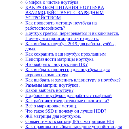
6 мифов о чистке ноутбука
КАК РАЗЪЕМ ПИТАНИЯ НОУТБУКА
ВЗАИМОДЕЙСТВУЕТ С ЗАРЯДНЫМ
УСТРОЙСТВОМ
Как проверить матрицу ноутбука на
работоспособность?
Ноутбук греется, перегревается и выключается.
Почему это происходит и что делать.
Как выбрать ноутбук 2019 для работы, учёбы,
дома.
Как сохранить ваш ноутбук прохладным
Неисправности матрицы ноутбука
Что выбрать - ноутбук или ПК?
Как выбрать процессор для ноутбука и для
игрового компьютера
Как выбрать и заменить клавиатуру в ноутбуке?
Разъемы матриц ноутбуков.
Какой выбрать ноутбук?
Подборка ноутбуков для работы с графикой
Как работают твердотельные накопители?
Всё о маркировке матриц.
Что такое SSD и почему он лучше HDD?
ЖК матрицы для ноутбуков.
Совместимость матриц IPS с матрицами HIS
Как правильно выбрать зарядное устройство для