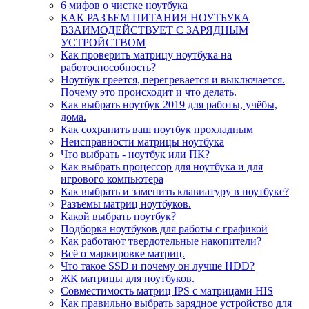
6 мифов о чистке ноутбука
КАК РАЗЪЕМ ПИТАНИЯ НОУТБУКА
ВЗАИМОДЕЙСТВУЕТ С ЗАРЯДНЫМ
УСТРОЙСТВОМ
Как проверить матрицу ноутбука на
работоспособность?
Ноутбук греется, перегревается и выключается.
Почему это происходит и что делать.
Как выбрать ноутбук 2019 для работы, учёбы,
дома.
Как сохранить ваш ноутбук прохладным
Неисправности матрицы ноутбука
Что выбрать - ноутбук или ПК?
Как выбрать процессор для ноутбука и для
игрового компьютера
Как выбрать и заменить клавиатуру в ноутбуке?
Разъемы матриц ноутбуков.
Какой выбрать ноутбук?
Подборка ноутбуков для работы с графикой
Как работают твердотельные накопители?
Всё о маркировке матриц.
Что такое SSD и почему он лучше HDD?
ЖК матрицы для ноутбуков.
Совместимость матриц IPS с матрицами HIS
Как правильно выбрать зарядное устройство для