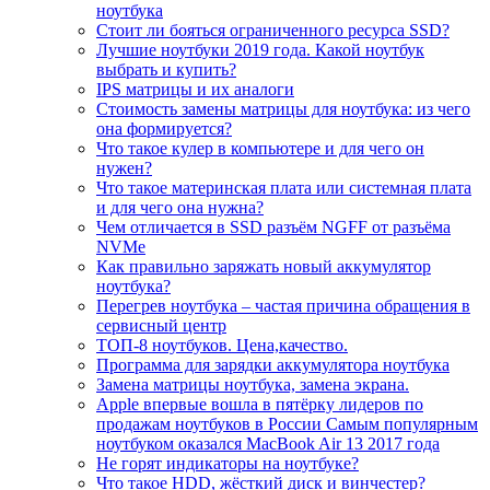
ноутбука
Стоит ли бояться ограниченного ресурса SSD?
Лучшие ноутбуки 2019 года. Какой ноутбук
выбрать и купить?
IPS матрицы и их аналоги
Стоимость замены матрицы для ноутбука: из чего
она формируется?
Что такое кулер в компьютере и для чего он
нужен?
Что такое материнская плата или системная плата
и для чего она нужна?
Чем отличается в SSD разъём NGFF от разъёма
NVMe
Как правильно заряжать новый аккумулятор
ноутбука?
Перегрев ноутбука – частая причина обращения в
сервисный центр
ТОП-8 ноутбуков. Цена,качество.
Программа для зарядки аккумулятора ноутбука
Замена матрицы ноутбука, замена экрана.
Apple впервые вошла в пятёрку лидеров по
продажам ноутбуков в России Самым популярным
ноутбуком оказался MacBook Air 13 2017 года
Не горят индикаторы на ноутбуке?
Что такое HDD, жёсткий диск и винчестер?