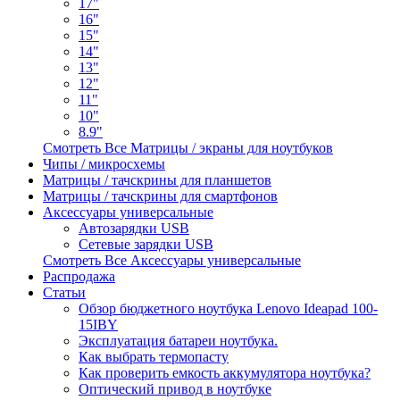
17"
16"
15"
14"
13"
12"
11"
10"
8.9"
Смотреть Все Матрицы / экраны для ноутбуков
Чипы / микросхемы
Матрицы / тачскрины для планшетов
Матрицы / тачскрины для смартфонов
Аксессуары универсальные
Автозарядки USB
Сетевые зарядки USB
Смотреть Все Аксессуары универсальные
Распродажа
Статьи
Обзор бюджетного ноутбука Lenovo Ideapad 100-
15IBY
Эксплуатация батареи ноутбука.
Как выбрать термопасту
Как проверить емкость аккумулятора ноутбука?
Оптический привод в ноутбуке