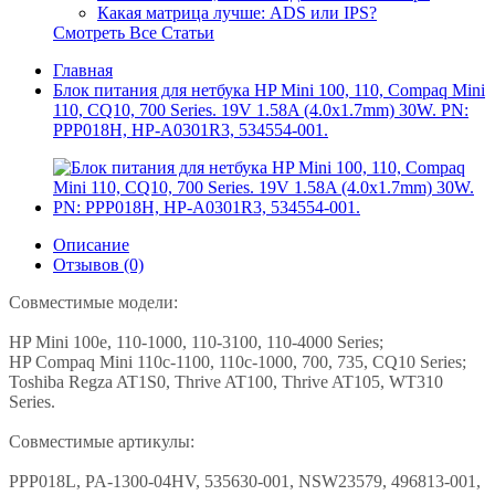
Какая матрица лучше: ADS или IPS?
Смотреть Все Статьи
Главная
Блок питания для нетбука HP Mini 100, 110, Compaq Mini
110, CQ10, 700 Series. 19V 1.58A (4.0x1.7mm) 30W. PN:
PPP018H, HP-A0301R3, 534554-001.
Описание
Отзывов (0)
Совместимые модели:
HP Mini 100e, 110-1000, 110-3100, 110-4000 Series;
HP Compaq Mini 110c-1100, 110c-1000, 700, 735, CQ10 Series;
Toshiba Regza AT1S0, Thrive AT100, Thrive AT105, WT310
Series.
Совместимые артикулы:
PPP018L, PA-1300-04HV, 535630-001, NSW23579, 496813-001,