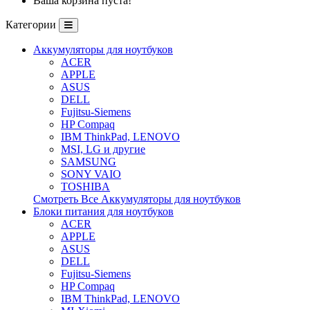
Ваша корзина пуста!
Категории
Аккумуляторы для ноутбуков
ACER
APPLE
ASUS
DELL
Fujitsu-Siemens
HP Compaq
IBM ThinkPad, LENOVO
MSI, LG и другие
SAMSUNG
SONY VAIO
TOSHIBA
Смотреть Все Аккумуляторы для ноутбуков
Блоки питания для ноутбуков
ACER
APPLE
ASUS
DELL
Fujitsu-Siemens
HP Compaq
IBM ThinkPad, LENOVO