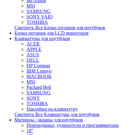
MI-Xiomi
MSI
SAMSUNG
SONY VAIO
TOSHIBA
Смотреть Все Блоки питания для ноутбуков
Блоки питания для LCD мониторов
Клавиатуры для ноутбуков
ACER
APPLE
ASUS
DELL
HP Compaq
IBM Lenovo
MACBOOK
MSI
Packard Bell
SAMSUNG
SONY
TOSHIBA
Наклейки на клавиатуру
Смотреть Все Клавиатуры для ноутбуков
Матрицы / экраны для ноутбуков
Переходники, удлинители и программаторы
18"