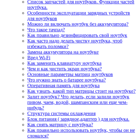
Список запчастей для ноутбуков. Функции частей
ноутбука.
Особенности эксплуатации зарядных устройств
для ноутбуков
Можно ли включать ноутбук без аккумулятора?
Что такое тачпад?
Как правильно дезинфицировать свой ноутбук
Как часто надо делать чистку ноутбука, чтоб
избежать поломки?
Замена аккумулятора на ноутбуке
Вред Wi-Fi
Как заменить клавиатуру ноутбука
Чем и как чистить экран ноутбука?
Основные параметры матриц ноутбуков
Что нужно знать о батарее ноутбука?
Оперативная память для ноутбука
Как узнать, какой тип матрицы стоит на ноутбуке?
Залит ноутбук? Что делать, если залили ноутбук
пивом, чаем, водой, шампанским или еще чем-
нибудь?
Структура системы охлаждения
Блок питания ( зарядное,адаптер ) для ноутбука.
Как снять матрицу с ноутбука?
Как правильно использовать ноутбук, чтобы он не
сломался?