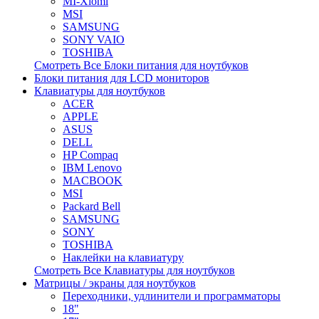
MI-Xiomi
MSI
SAMSUNG
SONY VAIO
TOSHIBA
Смотреть Все Блоки питания для ноутбуков
Блоки питания для LCD мониторов
Клавиатуры для ноутбуков
ACER
APPLE
ASUS
DELL
HP Compaq
IBM Lenovo
MACBOOK
MSI
Packard Bell
SAMSUNG
SONY
TOSHIBA
Наклейки на клавиатуру
Смотреть Все Клавиатуры для ноутбуков
Матрицы / экраны для ноутбуков
Переходники, удлинители и программаторы
18"