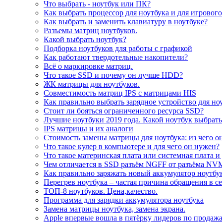
Что выбрать - ноутбук или ПК?
Как выбрать процессор для ноутбука и для игровог
Как выбрать и заменить клавиатуру в ноутбуке?
Разъемы матриц ноутбуков.
Какой выбрать ноутбук?
Подборка ноутбуков для работы с графикой
Как работают твердотельные накопители?
Всё о маркировке матриц.
Что такое SSD и почему он лучше HDD?
ЖК матрицы для ноутбуков.
Совместимость матриц IPS с матрицами HIS
Как правильно выбрать зарядное устройство для но
Стоит ли бояться ограниченного ресурса SSD?
Лучшие ноутбуки 2019 года. Какой ноутбук выбрать
IPS матрицы и их аналоги
Стоимость замены матрицы для ноутбука: из чего о
Что такое кулер в компьютере и для чего он нужен?
Что такое материнская плата или системная плата и
Чем отличается в SSD разъём NGFF от разъёма NV
Как правильно заряжать новый аккумулятор ноутбу
Перегрев ноутбука – частая причина обращения в с
ТОП-8 ноутбуков. Цена,качество.
Программа для зарядки аккумулятора ноутбука
Замена матрицы ноутбука, замена экрана.
Apple впервые вошла в пятёрку лидеров по продаж