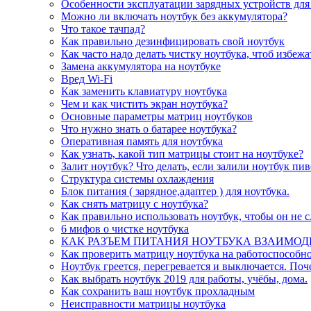
Особенности эксплуатации зарядных устройств для
Можно ли включать ноутбук без аккумулятора?
Что такое тачпад?
Как правильно дезинфицировать свой ноутбук
Как часто надо делать чистку ноутбука, чтоб избеж
Замена аккумулятора на ноутбуке
Вред Wi-Fi
Как заменить клавиатуру ноутбука
Чем и как чистить экран ноутбука?
Основные параметры матриц ноутбуков
Что нужно знать о батарее ноутбука?
Оперативная память для ноутбука
Как узнать, какой тип матрицы стоит на ноутбуке?
Залит ноутбук? Что делать, если залили ноутбук пи
Структура системы охлаждения
Блок питания ( зарядное,адаптер ) для ноутбука.
Как снять матрицу с ноутбука?
Как правильно использовать ноутбук, чтобы он не 
6 мифов о чистке ноутбука
КАК РАЗЪЕМ ПИТАНИЯ НОУТБУКА ВЗАИМОД
Как проверить матрицу ноутбука на работоспособно
Ноутбук греется, перегревается и выключается. Поч
Как выбрать ноутбук 2019 для работы, учёбы, дома.
Как сохранить ваш ноутбук прохладным
Неисправности матрицы ноутбука