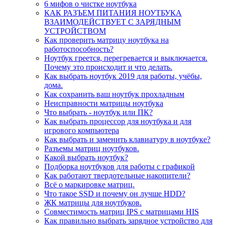
6 мифов о чистке ноутбука
КАК РАЗЪЕМ ПИТАНИЯ НОУТБУКА
ВЗАИМОДЕЙСТВУЕТ С ЗАРЯДНЫМ
УСТРОЙСТВОМ
Как проверить матрицу ноутбука на
работоспособность?
Ноутбук греется, перегревается и выключается.
Почему это происходит и что делать.
Как выбрать ноутбук 2019 для работы, учёбы,
дома.
Как сохранить ваш ноутбук прохладным
Неисправности матрицы ноутбука
Что выбрать - ноутбук или ПК?
Как выбрать процессор для ноутбука и для
игрового компьютера
Как выбрать и заменить клавиатуру в ноутбуке?
Разъемы матриц ноутбуков.
Какой выбрать ноутбук?
Подборка ноутбуков для работы с графикой
Как работают твердотельные накопители?
Всё о маркировке матриц.
Что такое SSD и почему он лучше HDD?
ЖК матрицы для ноутбуков.
Совместимость матриц IPS с матрицами HIS
Как правильно выбрать зарядное устройство для