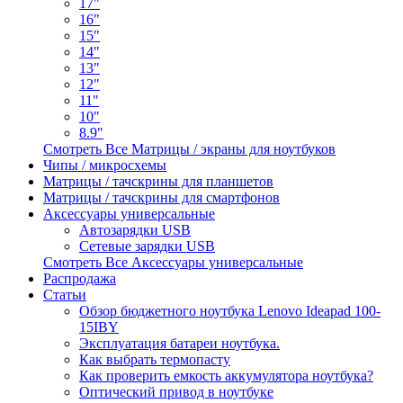
17"
16"
15"
14"
13"
12"
11"
10"
8.9"
Смотреть Все Матрицы / экраны для ноутбуков
Чипы / микросхемы
Матрицы / тачскрины для планшетов
Матрицы / тачскрины для смартфонов
Аксессуары универсальные
Автозарядки USB
Сетевые зарядки USB
Смотреть Все Аксессуары универсальные
Распродажа
Статьи
Обзор бюджетного ноутбука Lenovo Ideapad 100-
15IBY
Эксплуатация батареи ноутбука.
Как выбрать термопасту
Как проверить емкость аккумулятора ноутбука?
Оптический привод в ноутбуке