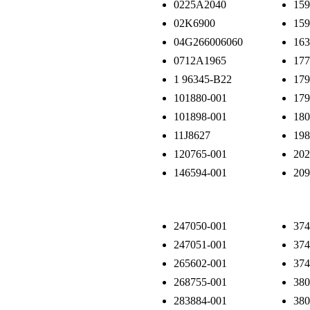
0225A2040
159
02K6900
159
04G266006060
163
0712A1965
177
1 96345-B22
179
101880-001
179
101898-001
180
11J8627
198
120765-001
202
146594-001
209
247050-001
374
247051-001
374
265602-001
374
268755-001
380
283884-001
380