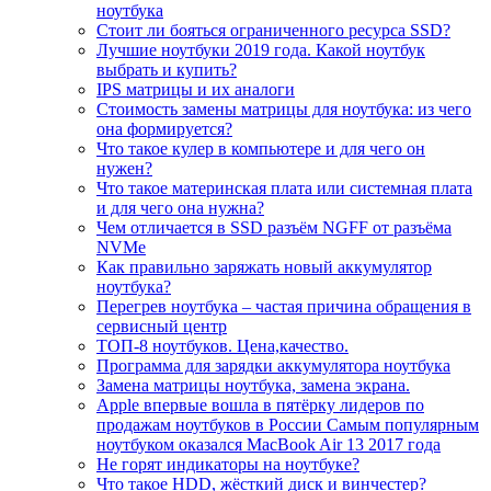
ноутбука
Стоит ли бояться ограниченного ресурса SSD?
Лучшие ноутбуки 2019 года. Какой ноутбук
выбрать и купить?
IPS матрицы и их аналоги
Стоимость замены матрицы для ноутбука: из чего
она формируется?
Что такое кулер в компьютере и для чего он
нужен?
Что такое материнская плата или системная плата
и для чего она нужна?
Чем отличается в SSD разъём NGFF от разъёма
NVMe
Как правильно заряжать новый аккумулятор
ноутбука?
Перегрев ноутбука – частая причина обращения в
сервисный центр
ТОП-8 ноутбуков. Цена,качество.
Программа для зарядки аккумулятора ноутбука
Замена матрицы ноутбука, замена экрана.
Apple впервые вошла в пятёрку лидеров по
продажам ноутбуков в России Самым популярным
ноутбуком оказался MacBook Air 13 2017 года
Не горят индикаторы на ноутбуке?
Что такое HDD, жёсткий диск и винчестер?