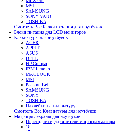
MI-Xiomi
MSI
SAMSUNG
SONY VAIO
TOSHIBA
Смотреть Все Блоки питания для ноутбуков
Блоки питания для LCD мониторов
Клавиатуры для ноутбуков
ACER
APPLE
ASUS
DELL
HP Compaq
IBM Lenovo
MACBOOK
MSI
Packard Bell
SAMSUNG
SONY
TOSHIBA
Наклейки на клавиатуру
Смотреть Все Клавиатуры для ноутбуков
Матрицы / экраны для ноутбуков
Переходники, удлинители и программаторы
18"