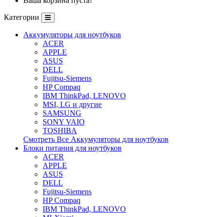
Ваша корзина пуста!
Категории
Аккумуляторы для ноутбуков
ACER
APPLE
ASUS
DELL
Fujitsu-Siemens
HP Compaq
IBM ThinkPad, LENOVO
MSI, LG и другие
SAMSUNG
SONY VAIO
TOSHIBA
Смотреть Все Аккумуляторы для ноутбуков
Блоки питания для ноутбуков
ACER
APPLE
ASUS
DELL
Fujitsu-Siemens
HP Compaq
IBM ThinkPad, LENOVO