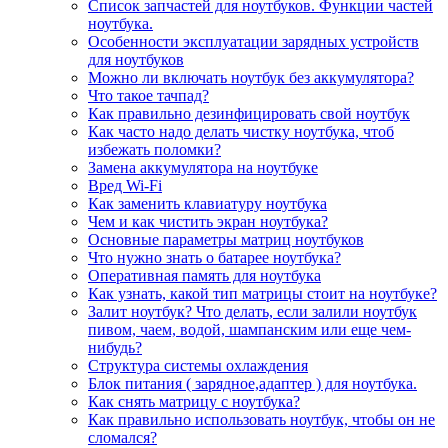
Список запчастей для ноутбуков. Функции частей
ноутбука.
Особенности эксплуатации зарядных устройств
для ноутбуков
Можно ли включать ноутбук без аккумулятора?
Что такое тачпад?
Как правильно дезинфицировать свой ноутбук
Как часто надо делать чистку ноутбука, чтоб
избежать поломки?
Замена аккумулятора на ноутбуке
Вред Wi-Fi
Как заменить клавиатуру ноутбука
Чем и как чистить экран ноутбука?
Основные параметры матриц ноутбуков
Что нужно знать о батарее ноутбука?
Оперативная память для ноутбука
Как узнать, какой тип матрицы стоит на ноутбуке?
Залит ноутбук? Что делать, если залили ноутбук
пивом, чаем, водой, шампанским или еще чем-
нибудь?
Структура системы охлаждения
Блок питания ( зарядное,адаптер ) для ноутбука.
Как снять матрицу с ноутбука?
Как правильно использовать ноутбук, чтобы он не
сломался?