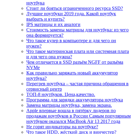
ноутбука
Стоит ли бояться ограниченного ресурса SSD?
Лучшие ноутбуки 2019 года. Какой ноутбук
выбрать и купить?
IPS матрицы и их аналоги
Стоимость замены матрицы для ноутбука: из чего
она формируется?
Что такое кулер в компьютере и для чего он
нужен?
Что такое материнская плата или системная плата
и для чего она нужна?
Чем отличается в SSD разъём NGFF от разъёма
NVMe
Как правильно заряжать новый аккумулятор
ноутбука?
Перегрев ноутбука – частая причина обращения в
сервисный центр
ТОП-8 ноутбуков. Цена,качество.
Программа для зарядки аккумулятора ноутбука
Замена матрицы ноутбука, замена экрана.
Apple впервые вошла в пятёрку лидеров по
продажам ноутбуков в России Самым популярным
ноутбуком оказался MacBook Air 13 2017 года
Не горят индикаторы на ноутбуке?
Что такое HDD, жёсткий диск и винчестер?