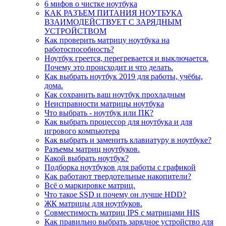
6 мифов о чистке ноутбука
КАК РАЗЪЕМ ПИТАНИЯ НОУТБУКА
ВЗАИМОДЕЙСТВУЕТ С ЗАРЯДНЫМ
УСТРОЙСТВОМ
Как проверить матрицу ноутбука на
работоспособность?
Ноутбук греется, перегревается и выключается.
Почему это происходит и что делать.
Как выбрать ноутбук 2019 для работы, учёбы,
дома.
Как сохранить ваш ноутбук прохладным
Неисправности матрицы ноутбука
Что выбрать - ноутбук или ПК?
Как выбрать процессор для ноутбука и для
игрового компьютера
Как выбрать и заменить клавиатуру в ноутбуке?
Разъемы матриц ноутбуков.
Какой выбрать ноутбук?
Подборка ноутбуков для работы с графикой
Как работают твердотельные накопители?
Всё о маркировке матриц.
Что такое SSD и почему он лучше HDD?
ЖК матрицы для ноутбуков.
Совместимость матриц IPS с матрицами HIS
Как правильно выбрать зарядное устройство для