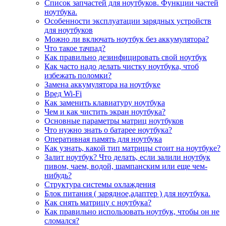
Список запчастей для ноутбуков. Функции частей
ноутбука.
Особенности эксплуатации зарядных устройств
для ноутбуков
Можно ли включать ноутбук без аккумулятора?
Что такое тачпад?
Как правильно дезинфицировать свой ноутбук
Как часто надо делать чистку ноутбука, чтоб
избежать поломки?
Замена аккумулятора на ноутбуке
Вред Wi-Fi
Как заменить клавиатуру ноутбука
Чем и как чистить экран ноутбука?
Основные параметры матриц ноутбуков
Что нужно знать о батарее ноутбука?
Оперативная память для ноутбука
Как узнать, какой тип матрицы стоит на ноутбуке?
Залит ноутбук? Что делать, если залили ноутбук
пивом, чаем, водой, шампанским или еще чем-
нибудь?
Структура системы охлаждения
Блок питания ( зарядное,адаптер ) для ноутбука.
Как снять матрицу с ноутбука?
Как правильно использовать ноутбук, чтобы он не
сломался?