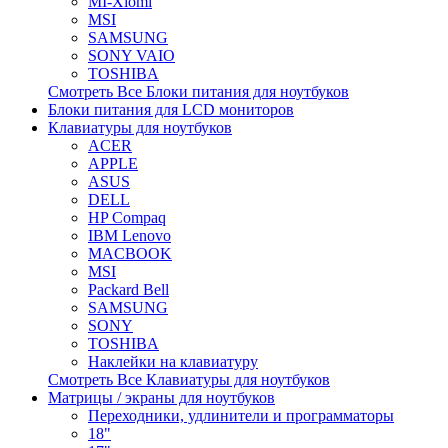
MI-Xiomi
MSI
SAMSUNG
SONY VAIO
TOSHIBA
Смотреть Все Блоки питания для ноутбуков
Блоки питания для LCD мониторов
Клавиатуры для ноутбуков
ACER
APPLE
ASUS
DELL
HP Compaq
IBM Lenovo
MACBOOK
MSI
Packard Bell
SAMSUNG
SONY
TOSHIBA
Наклейки на клавиатуру
Смотреть Все Клавиатуры для ноутбуков
Матрицы / экраны для ноутбуков
Переходники, удлинители и программаторы
18"