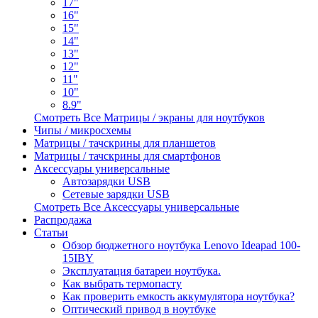
17"
16"
15"
14"
13"
12"
11"
10"
8.9"
Смотреть Все Матрицы / экраны для ноутбуков
Чипы / микросхемы
Матрицы / тачскрины для планшетов
Матрицы / тачскрины для смартфонов
Аксессуары универсальные
Автозарядки USB
Сетевые зарядки USB
Смотреть Все Аксессуары универсальные
Распродажа
Статьи
Обзор бюджетного ноутбука Lenovo Ideapad 100-
15IBY
Эксплуатация батареи ноутбука.
Как выбрать термопасту
Как проверить емкость аккумулятора ноутбука?
Оптический привод в ноутбуке