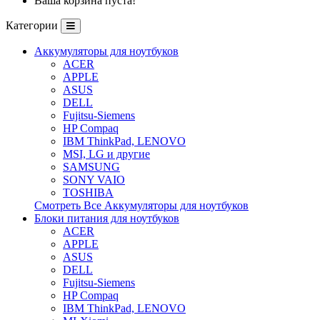
Ваша корзина пуста!
Категории
Аккумуляторы для ноутбуков
ACER
APPLE
ASUS
DELL
Fujitsu-Siemens
HP Compaq
IBM ThinkPad, LENOVO
MSI, LG и другие
SAMSUNG
SONY VAIO
TOSHIBA
Смотреть Все Аккумуляторы для ноутбуков
Блоки питания для ноутбуков
ACER
APPLE
ASUS
DELL
Fujitsu-Siemens
HP Compaq
IBM ThinkPad, LENOVO