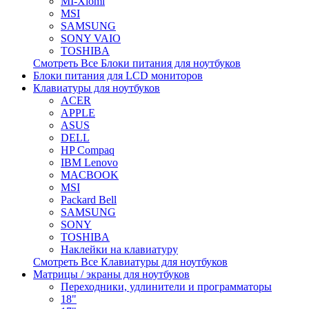
MI-Xiomi
MSI
SAMSUNG
SONY VAIO
TOSHIBA
Смотреть Все Блоки питания для ноутбуков
Блоки питания для LCD мониторов
Клавиатуры для ноутбуков
ACER
APPLE
ASUS
DELL
HP Compaq
IBM Lenovo
MACBOOK
MSI
Packard Bell
SAMSUNG
SONY
TOSHIBA
Наклейки на клавиатуру
Смотреть Все Клавиатуры для ноутбуков
Матрицы / экраны для ноутбуков
Переходники, удлинители и программаторы
18"