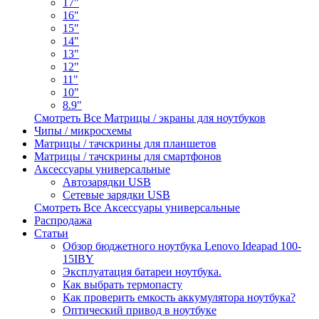
17"
16"
15"
14"
13"
12"
11"
10"
8.9"
Смотреть Все Матрицы / экраны для ноутбуков
Чипы / микросхемы
Матрицы / тачскрины для планшетов
Матрицы / тачскрины для смартфонов
Аксессуары универсальные
Автозарядки USB
Сетевые зарядки USB
Смотреть Все Аксессуары универсальные
Распродажа
Статьи
Обзор бюджетного ноутбука Lenovo Ideapad 100-
15IBY
Эксплуатация батареи ноутбука.
Как выбрать термопасту
Как проверить емкость аккумулятора ноутбука?
Оптический привод в ноутбуке