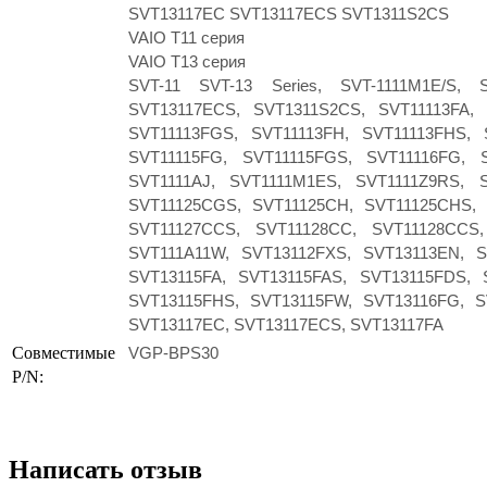
SVT13117EC SVT13117ECS SVT1311S2CS
VAIO T11 серия
VAIO T13 серия
SVT-11 SVT-13 Series, SVT-1111M1E/S, 
SVT13117ECS, SVT1311S2CS, SVT11113FA, 
SVT11113FGS, SVT11113FH, SVT11113FHS, 
SVT11115FG, SVT11115FGS, SVT11116FG, S
SVT1111AJ, SVT1111M1ES, SVT1111Z9RS, 
SVT11125CGS, SVT11125CH, SVT11125CHS, 
SVT11127CCS, SVT11128CC, SVT11128CCS,
SVT111A11W, SVT13112FXS, SVT13113EN, S
SVT13115FA, SVT13115FAS, SVT13115FDS, 
SVT13115FHS, SVT13115FW, SVT13116FG, S
SVT13117EC, SVT13117ECS, SVT13117FA
Совместимые
VGP-BPS30
P/N:
Написать отзыв