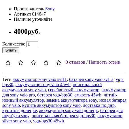
Производитель
Sony
Артикул 014647
Наличие уточняйте
4000руб.
Количество
Купить
0 отзывов
/
Написать отзыв
Теги
аккумулятор sony vaio svt11
,
батарея sony vaio svt13
,
vgp-
bps30
,
аккумулятор sony vaio 45wh
,
оригинальный
аккумулятор sony vaio
,
серебристый аккумулятор
,
аккумулятор
для sony vaio pro
,
батарея vgp-bps30
,
емкость 45wh
,
литий-
ионный аккумулятор
,
замена аккумулятора sony
,
новая батарея
sony vaio
,
купить аккумулятор sony vaio
,
доставка по днр
,
купить в донецке
,
аккумулятор sony vaio донецк
,
батарея для
ноутбука sony
,
оригинальная батарея vgp-bps30
,
аккумулятор
silver sony vaio
,
vgp-bps30 45wh