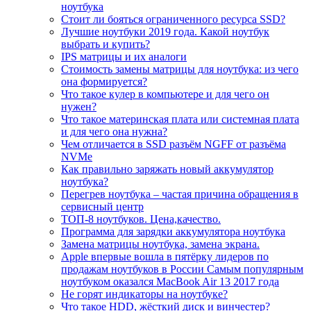
ноутбука
Стоит ли бояться ограниченного ресурса SSD?
Лучшие ноутбуки 2019 года. Какой ноутбук
выбрать и купить?
IPS матрицы и их аналоги
Стоимость замены матрицы для ноутбука: из чего
она формируется?
Что такое кулер в компьютере и для чего он
нужен?
Что такое материнская плата или системная плата
и для чего она нужна?
Чем отличается в SSD разъём NGFF от разъёма
NVMe
Как правильно заряжать новый аккумулятор
ноутбука?
Перегрев ноутбука – частая причина обращения в
сервисный центр
ТОП-8 ноутбуков. Цена,качество.
Программа для зарядки аккумулятора ноутбука
Замена матрицы ноутбука, замена экрана.
Apple впервые вошла в пятёрку лидеров по
продажам ноутбуков в России Самым популярным
ноутбуком оказался MacBook Air 13 2017 года
Не горят индикаторы на ноутбуке?
Что такое HDD, жёсткий диск и винчестер?