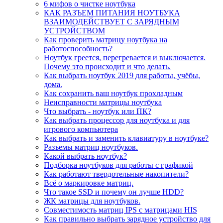
6 мифов о чистке ноутбука
КАК РАЗЪЕМ ПИТАНИЯ НОУТБУКА
ВЗАИМОДЕЙСТВУЕТ С ЗАРЯДНЫМ
УСТРОЙСТВОМ
Как проверить матрицу ноутбука на
работоспособность?
Ноутбук греется, перегревается и выключается.
Почему это происходит и что делать.
Как выбрать ноутбук 2019 для работы, учёбы,
дома.
Как сохранить ваш ноутбук прохладным
Неисправности матрицы ноутбука
Что выбрать - ноутбук или ПК?
Как выбрать процессор для ноутбука и для
игрового компьютера
Как выбрать и заменить клавиатуру в ноутбуке?
Разъемы матриц ноутбуков.
Какой выбрать ноутбук?
Подборка ноутбуков для работы с графикой
Как работают твердотельные накопители?
Всё о маркировке матриц.
Что такое SSD и почему он лучше HDD?
ЖК матрицы для ноутбуков.
Совместимость матриц IPS с матрицами HIS
Как правильно выбрать зарядное устройство для