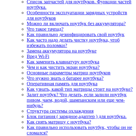
Список запчастей для ноутбуков. Функции частей
ноутбука.
Особенности эксплуатации зарядных устройств
для ноутбуков
Можно ли включать ноутбук без аккумулятора?
Что такое тачпад?
Как правильно дезинфицировать свой ноутбук
Как часто надо делать чистку ноутбука, чтоб
избежать поломки?
Замена аккумулятора на ноутбуке
Вред Wi-Fi
Как заменить клавиатуру ноутбука
Чем и как чистить экран ноутбука?
Основные параметры матриц ноутбуков
Что нужно знать о батарее ноутбука?
Оперативная память для ноутбука
Как узнать, какой тип матрицы стоит на ноутбуке?
Залит ноутбук? Что делать, если залили ноутбук
пивом, чаем, водой, шампанским или еще чем-
нибудь?
Структура системы охлаждения
Блок питания ( зарядное,адаптер ) для ноутбука.
Как снять матрицу с ноутбука?
Как правильно использовать ноутбук, чтобы он не
сломался?