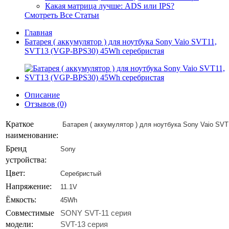
Какая матрица лучше: ADS или IPS?
Смотреть Все Статьи
Главная
Батарея ( аккумулятор ) для ноутбука Sony Vaio SVT11,
SVT13 (VGP-BPS30) 45Wh серебристая
Описание
Отзывов (0)
Краткое
Батарея ( аккумулятор ) для ноутбука Sony Vaio S
наименование:
Бренд
Sony
устройства:
Цвет:
Серебристый
Напряжение:
11.1V
Ёмкость:
45Wh
Совместимые
SONY SVT-11 серия
модели:
SVT-13 серия