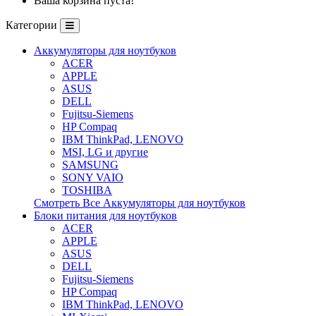
Ваша корзина пуста!
Категории
Аккумуляторы для ноутбуков
ACER
APPLE
ASUS
DELL
Fujitsu-Siemens
HP Compaq
IBM ThinkPad, LENOVO
MSI, LG и другие
SAMSUNG
SONY VAIO
TOSHIBA
Смотреть Все Аккумуляторы для ноутбуков
Блоки питания для ноутбуков
ACER
APPLE
ASUS
DELL
Fujitsu-Siemens
HP Compaq
IBM ThinkPad, LENOVO