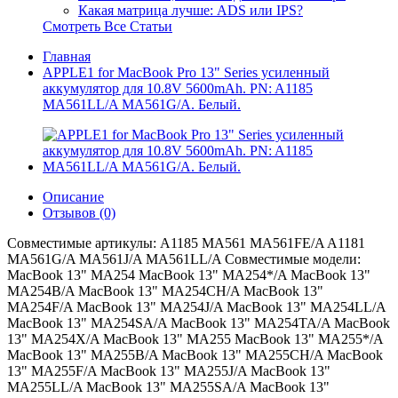
Какая матрица лучше: ADS или IPS?
Смотреть Все Статьи
Главная
APPLE1 for MacBook Pro 13" Series усиленный
аккумулятор для 10.8V 5600mAh. PN: A1185
MA561LL/A MA561G/A. Белый.
Описание
Отзывов (0)
Совместимые артикулы: A1185 MA561 MA561FE/A A1181
MA561G/A MA561J/A MA561LL/A Совместимые модели:
MacBook 13" MA254 MacBook 13" MA254*/A MacBook 13"
MA254B/A MacBook 13" MA254CH/A MacBook 13"
MA254F/A MacBook 13" MA254J/A MacBook 13" MA254LL/A
MacBook 13" MA254SA/A MacBook 13" MA254TA/A MacBook
13" MA254X/A MacBook 13" MA255 MacBook 13" MA255*/A
MacBook 13" MA255B/A MacBook 13" MA255CH/A MacBook
13" MA255F/A MacBook 13" MA255J/A MacBook 13"
MA255LL/A MacBook 13" MA255SA/A MacBook 13"