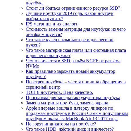
ноутбука
Стоит ли бояться ограниченного ресурса SSD?
Лучшие ноутбуки 2019 года. Какой ноутбук
выбрать и купить?
IPS матрицы и их аналоги
Стоимость замены матрицы для ноутбука: из чего
она формируется?
Что такое кулер в компьютере и для чего он
нужен?
Что такое материнская плата или системная плата
и для чего она нужна?
Чем отличается в SSD разъём NGFF от разъёма
NVMe
Как правильно заряжать новый аккумулятор
ноутбука?
Перегрев ноутбука – частая причина обращения в
сервисный центр
ТОП-8 ноутбуков. Цена,качество.
Программа для зарядки аккумулятора ноутбука
Замена матрицы ноутбука, замена экрана.
Apple впервые вошла в пятёрку лидеров по
продажам ноутбуков в России Самым популярным
ноутбуком оказался MacBook Air 13 2017 года
Не горят индикаторы на ноутбуке?
Что такое HDD, жёсткий диск и винчестер?