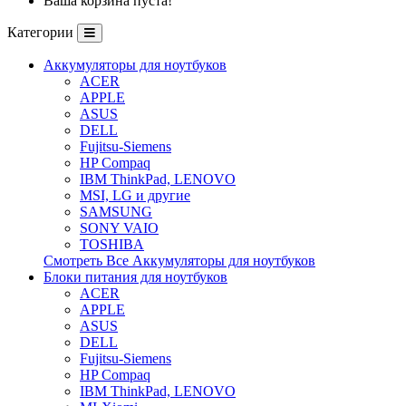
Ваша корзина пуста!
Категории
Аккумуляторы для ноутбуков
ACER
APPLE
ASUS
DELL
Fujitsu-Siemens
HP Compaq
IBM ThinkPad, LENOVO
MSI, LG и другие
SAMSUNG
SONY VAIO
TOSHIBA
Смотреть Все Аккумуляторы для ноутбуков
Блоки питания для ноутбуков
ACER
APPLE
ASUS
DELL
Fujitsu-Siemens
HP Compaq
IBM ThinkPad, LENOVO