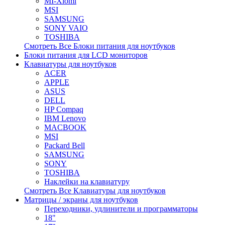
MI-Xiomi
MSI
SAMSUNG
SONY VAIO
TOSHIBA
Смотреть Все Блоки питания для ноутбуков
Блоки питания для LCD мониторов
Клавиатуры для ноутбуков
ACER
APPLE
ASUS
DELL
HP Compaq
IBM Lenovo
MACBOOK
MSI
Packard Bell
SAMSUNG
SONY
TOSHIBA
Наклейки на клавиатуру
Смотреть Все Клавиатуры для ноутбуков
Матрицы / экраны для ноутбуков
Переходники, удлинители и программаторы
18"