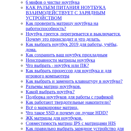
6 мифов о чистке ноутбука
КАК РАЗЪЕМ ПИТАНИЯ НОУТБУКА
ВЗАИМОДЕЙСТВУЕТ С ЗАРЯДНЫМ
УСТРОЙСТВОМ
Как проверить матрицу ноутбука на
работоспособность?
Ноутбук греется, перегревается и выключается.
Почему это происходит и что делать.
Как выбрать ноутбук 2019 для работы, учёбы,
дома.
Как сохранить ваш ноутбук прохладным
Неисправности матрицы ноутбука
Что выбрать - ноутбук или ПК?
Как выбрать процессор для ноутбука и для
игрового компьютера
Как выбрать и заменить клавиатуру в ноутбуке?
Разъемы матриц ноутбуков.
Какой выбрать ноутбук?
Подборка ноутбуков для работы с графикой
Как работают твердотельные накопители?
Всё о маркировке матриц.
Что такое SSD и почему он лучше HDD?
ЖК матрицы для ноутбуков.
Совместимость матриц IPS с матрицами HIS
Как правильно выбрать зарядное устройство для