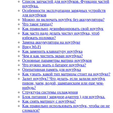
Список запчастей для ноутбуков. Функции частей
ноутбука.
Особенности эксплуатации зарядных устройств
для ноутбуков
Можно ли включать ноутбук без аккумулятора?
Что такое тачпад?
Как правильно дезинфицировать свой ноутбук
Как часто надо делать чистку ноутбука, чтоб
избежать поломки?
Замена аккумулятора на ноутбуке
Вред Wi-Fi
Как заменить клавиатуру ноутбука
Чем и как чистить экран ноутбука?
Основные параметры матриц ноутбуков
Что нужно знать о батарее ноутбука?
Оперативная память для ноутбука
Как узнать, какой тип матрицы стоит на ноутбуке?
Залит ноутбук? Что делать, если залили ноутбук
пивом, чаем, водой, шампанским или еще чем-
нибудь?
Структура системы охлаждения
Блок питания ( зарядное,адаптер ) для ноутбука.
Как снять матрицу с ноутбука?
Как правильно использовать ноутбук, чтобы он не
сломался?