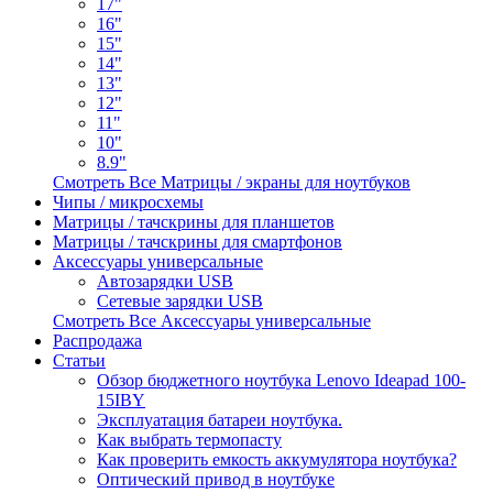
17"
16"
15"
14"
13"
12"
11"
10"
8.9"
Смотреть Все Матрицы / экраны для ноутбуков
Чипы / микросхемы
Матрицы / тачскрины для планшетов
Матрицы / тачскрины для смартфонов
Аксессуары универсальные
Автозарядки USB
Сетевые зарядки USB
Смотреть Все Аксессуары универсальные
Распродажа
Статьи
Обзор бюджетного ноутбука Lenovo Ideapad 100-
15IBY
Эксплуатация батареи ноутбука.
Как выбрать термопасту
Как проверить емкость аккумулятора ноутбука?
Оптический привод в ноутбуке