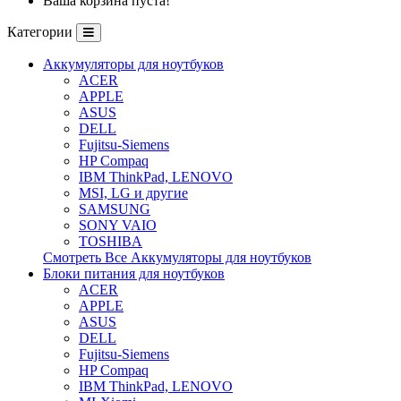
Ваша корзина пуста!
Категории
Аккумуляторы для ноутбуков
ACER
APPLE
ASUS
DELL
Fujitsu-Siemens
HP Compaq
IBM ThinkPad, LENOVO
MSI, LG и другие
SAMSUNG
SONY VAIO
TOSHIBA
Смотреть Все Аккумуляторы для ноутбуков
Блоки питания для ноутбуков
ACER
APPLE
ASUS
DELL
Fujitsu-Siemens
HP Compaq
IBM ThinkPad, LENOVO