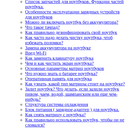
Список запчастей для ноутбуков. Функции частей
ноутбука.
Особенности эксплуатации зарядных устройств
для ноутбуков
Можно ли включать ноутбук без аккумулятора?
Что такое тачпад?
Как правильно дезинфицировать свой ноутбук
Как часто надо делать чистку ноутбука, чтоб
избежать поломки?
Замена аккумулятора на ноутбуке
Вред Wi-Fi
Как заменить клавиатуру ноутбука
Чем и как чистить экран ноутбука?
Основные параметры матриц ноутбуков
Что нужно знать о батарее ноутбука?
Оперативная память для ноутбука
Как узнать, какой тип матрицы стоит на ноутбуке?
Залит ноутбук? Что делать, если залили ноутбук
пивом, чаем, водой, шампанским или еще чем-
нибудь?
Структура системы охлаждения
Блок питания ( зарядное,адаптер ) для ноутбука.
Как снять матрицу с ноутбука?
Как правильно использовать ноутбук, чтобы он не
сломался?