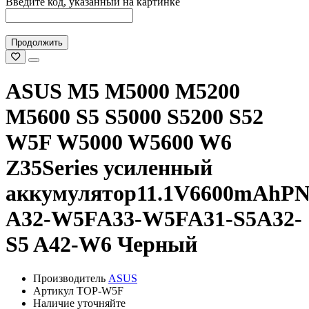
Введите код, указанный на картинке
Продолжить
ASUS M5 M5000 M5200
M5600 S5 S5000 S5200 S52
W5F W5000 W5600 W6
Z35Series усиленный
аккумулятор11.1V6600mAhP
A32-W5FA33-W5FA31-S5A32-
S5 A42-W6 Черный
Производитель
ASUS
Артикул TOP-W5F
Наличие уточняйте