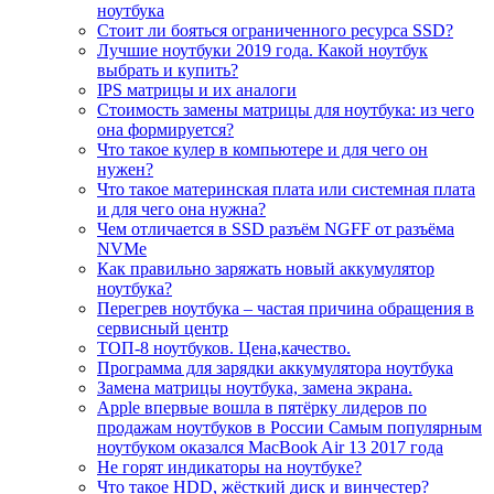
ноутбука
Стоит ли бояться ограниченного ресурса SSD?
Лучшие ноутбуки 2019 года. Какой ноутбук
выбрать и купить?
IPS матрицы и их аналоги
Стоимость замены матрицы для ноутбука: из чего
она формируется?
Что такое кулер в компьютере и для чего он
нужен?
Что такое материнская плата или системная плата
и для чего она нужна?
Чем отличается в SSD разъём NGFF от разъёма
NVMe
Как правильно заряжать новый аккумулятор
ноутбука?
Перегрев ноутбука – частая причина обращения в
сервисный центр
ТОП-8 ноутбуков. Цена,качество.
Программа для зарядки аккумулятора ноутбука
Замена матрицы ноутбука, замена экрана.
Apple впервые вошла в пятёрку лидеров по
продажам ноутбуков в России Самым популярным
ноутбуком оказался MacBook Air 13 2017 года
Не горят индикаторы на ноутбуке?
Что такое HDD, жёсткий диск и винчестер?