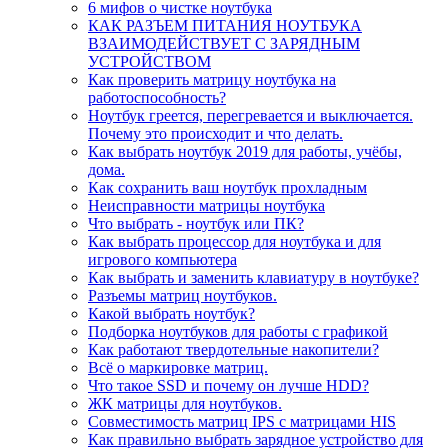
6 мифов о чистке ноутбука
КАК РАЗЪЕМ ПИТАНИЯ НОУТБУКА
ВЗАИМОДЕЙСТВУЕТ С ЗАРЯДНЫМ
УСТРОЙСТВОМ
Как проверить матрицу ноутбука на
работоспособность?
Ноутбук греется, перегревается и выключается.
Почему это происходит и что делать.
Как выбрать ноутбук 2019 для работы, учёбы,
дома.
Как сохранить ваш ноутбук прохладным
Неисправности матрицы ноутбука
Что выбрать - ноутбук или ПК?
Как выбрать процессор для ноутбука и для
игрового компьютера
Как выбрать и заменить клавиатуру в ноутбуке?
Разъемы матриц ноутбуков.
Какой выбрать ноутбук?
Подборка ноутбуков для работы с графикой
Как работают твердотельные накопители?
Всё о маркировке матриц.
Что такое SSD и почему он лучше HDD?
ЖК матрицы для ноутбуков.
Совместимость матриц IPS с матрицами HIS
Как правильно выбрать зарядное устройство для