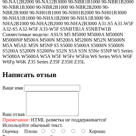
90-NA12B2000 90-NA12B3000 90-NBR1B1000 90-NBR1B2000
90-NBR1B3000 90-NBR2B1000 90-NBR2B2000 90-
NBR2B3000 90-NH01B1000 90-NH01B2000 90-NH01B3000
90-NHA1B1000 90-NHA1B2000 90-NHA1B3000 90-
NHA2B1000 90-NHA2B2000 90-NHA2B3000 A31-S5 A31-W5F
A32-S5 A32-W5F A33-W5F S5NBTB1A S5NBTW1B
Совместимые модели: ASUS M5 M5000 M5000A M5000N
M5000NP M500A M500N M5200A M5200N M52N M5600N
M5A M5AE M5N M5NP S5 S5000 S5000A S5000N S5000N
S5200A S5200N S5200Ne S52N S5A S5N S5Ne S5NP W5 Series
W5000A W5600A W5A W5F W5Fe W5Fm W6 Series W6A W6F
W6Fp W6K Z35 Series Z35F Z35H Z35L
Написать отзыв
Ваше имя
Ваш отзыв
Примечание:
HTML разметка не поддерживается!
Используйте обычный текст.
Оценка
Плохо
Хорошо