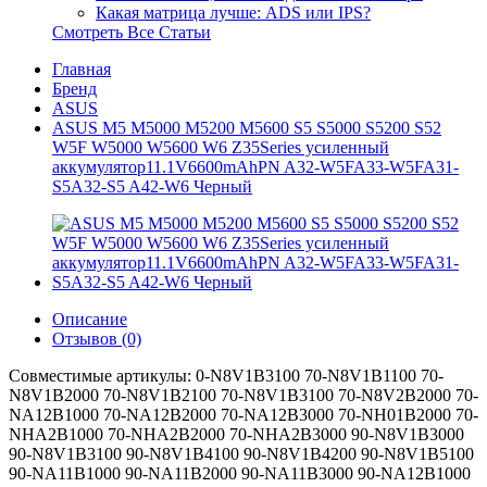
Какая матрица лучше: ADS или IPS?
Смотреть Все Статьи
Главная
Бренд
ASUS
ASUS M5 M5000 M5200 M5600 S5 S5000 S5200 S52
W5F W5000 W5600 W6 Z35Series усиленный
аккумулятор11.1V6600mAhPN A32-W5FA33-W5FA31-
S5A32-S5 A42-W6 Черный
Описание
Отзывов (0)
Совместимые артикулы: 0-N8V1B3100 70-N8V1B1100 70-
N8V1B2000 70-N8V1B2100 70-N8V1B3100 70-N8V2B2000 70-
NA12B1000 70-NA12B2000 70-NA12B3000 70-NH01B2000 70-
NHA2B1000 70-NHA2B2000 70-NHA2B3000 90-N8V1B3000
90-N8V1B3100 90-N8V1B4100 90-N8V1B4200 90-N8V1B5100
90-NA11B1000 90-NA11B2000 90-NA11B3000 90-NA12B1000