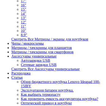
17"
16"
15"
14"
13"
12"
11"
10"
8.9"
Смотреть Все Матрицы / экраны для ноутбуков
Чипы / микросхемы
Матрицы / тачскрины для планшетов
Матрицы / тачскрины для смартфонов
Аксессуары универсальные
Автозарядки USB
Сетевые зарядки USB
Смотреть Все Аксессуары универсальные
Распродажа
Статьи
Обзор бюджетного ноутбука Lenovo Ideapad 100-
15IBY
Эксплуатация батареи ноутбука.
Как выбрать термопасту
Как проверить емкость аккумулятора ноутбука?
Оптический привод в ноутбуке