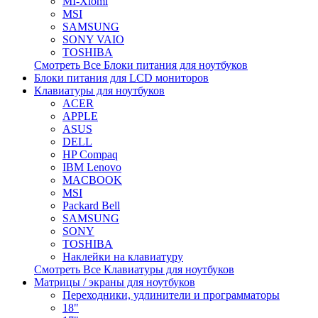
MI-Xiomi
MSI
SAMSUNG
SONY VAIO
TOSHIBA
Смотреть Все Блоки питания для ноутбуков
Блоки питания для LCD мониторов
Клавиатуры для ноутбуков
ACER
APPLE
ASUS
DELL
HP Compaq
IBM Lenovo
MACBOOK
MSI
Packard Bell
SAMSUNG
SONY
TOSHIBA
Наклейки на клавиатуру
Смотреть Все Клавиатуры для ноутбуков
Матрицы / экраны для ноутбуков
Переходники, удлинители и программаторы
18"