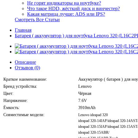
Не горят индикаторы на ноутбуке?
Что такое HDD, жёсткий диск и винчестер?
Какая матрица лучше: ADS или IPS?
Смотреть Все Статьи
Главная
Батарея ( аккумулятор ) для ноутбука Lenovo 320 (L16C2P
Описание
Отзывов (0)
Краткое наименование:
Аккумулятор ( батарея ) для но
Бренд устройства:
Lenovo
Цвет:
Чёрная
Напряжение:
7.6V
Ёмкость:
3910mAh
Совместимые модели:
Lenovo ideapad 320
ideapad 320-14IAP/ideapad 320-14AST
ideapad 320-15IAP/ideapad 320-15AST
ideapad 320-15ABR/