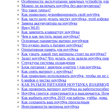
Особенности эксплуатации зарядных устройств для
Можно ли включать ноутбук без аккумулятора?
Что такое тачпад?
Как правильно дезинфицировать свой ноутбук
Как часто надо делать чистку ноутбука, чтоб избеж
Замена аккумулятора на ноутбуке
Вред Wi-Fi
Как заменить клавиатуру ноутбука
Чем и как чистить экран ноутбука?
Основные параметры матриц ноутбуков
Что нужно знать о батарее ноутбука?
Оперативная память для ноутбука
Как узнать, какой тип матрицы стоит на ноутбуке?
Залит ноутбук? Что делать, если залили ноутбук пи
Структура системы охлаждения
Блок питания ( зарядное,адаптер ) для ноутбука.
Как снять матрицу с ноутбука?
Как правильно использовать ноутбук, чтобы он не 
6 мифов о чистке ноутбука
КАК РАЗЪЕМ ПИТАНИЯ НОУТБУКА ВЗАИМОД
Как проверить матрицу ноутбука на работоспособно
Ноутбук греется, перегревается и выключается. Поч
Как выбрать ноутбук 2019 для работы, учёбы, дома.
Как сохранить ваш ноутбук прохладным
Неисправности матрицы ноутбука