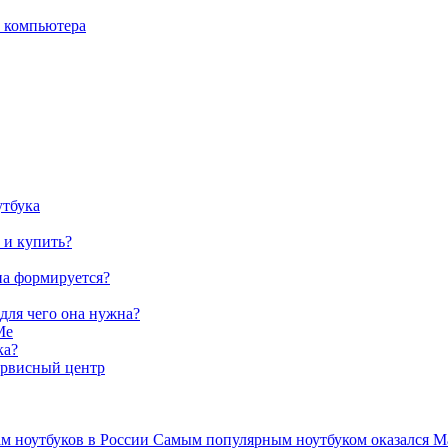
о компьютера
утбука
 и купить?
на формируется?
 для чего она нужна?
Me
ка?
ервисный центр
ам ноутбуков в России Самым популярным ноутбуком оказался Ma