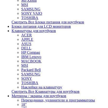
MI-Xiomi
MSI
SAMSUNG
SONY VAIO
TOSHIBA
Смотреть Все Блоки питания для ноутбуков
Блоки питания для LCD мониторов
Клавиатуры для ноутбуков
ACER
APPLE
ASUS
DELL
HP Compaq
IBM Lenovo
MACBOOK
MSI
Packard Bell
SAMSUNG
SONY
TOSHIBA
Наклейки на клавиатуру
Смотреть Все Клавиатуры для ноутбуков
Матрицы / экраны для ноутбуков
Переходники, удлинители и программаторы
18"