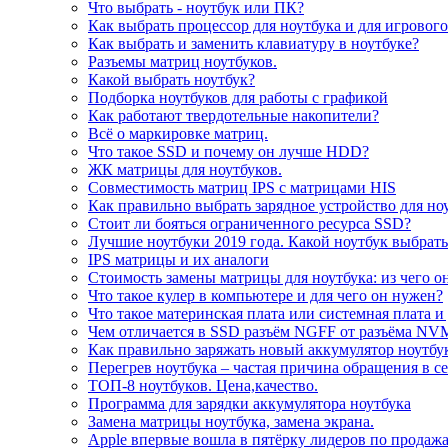
Что выбрать - ноутбук или ПК?
Как выбрать процессор для ноутбука и для игровог
Как выбрать и заменить клавиатуру в ноутбуке?
Разъемы матриц ноутбуков.
Какой выбрать ноутбук?
Подборка ноутбуков для работы с графикой
Как работают твердотельные накопители?
Всё о маркировке матриц.
Что такое SSD и почему он лучше HDD?
ЖК матрицы для ноутбуков.
Совместимость матриц IPS с матрицами HIS
Как правильно выбрать зарядное устройство для но
Стоит ли бояться ограниченного ресурса SSD?
Лучшие ноутбуки 2019 года. Какой ноутбук выбрать
IPS матрицы и их аналоги
Стоимость замены матрицы для ноутбука: из чего о
Что такое кулер в компьютере и для чего он нужен?
Что такое материнская плата или системная плата и
Чем отличается в SSD разъём NGFF от разъёма NV
Как правильно заряжать новый аккумулятор ноутбу
Перегрев ноутбука – частая причина обращения в с
ТОП-8 ноутбуков. Цена,качество.
Программа для зарядки аккумулятора ноутбука
Замена матрицы ноутбука, замена экрана.
Apple впервые вошла в пятёрку лидеров по продаж