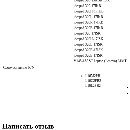
ideapad 320-15ABR Touch
ideapad 320-17IKB
ideapad 320H-17IKB
ideapad 320L-17IKB
ideapad 320R-17IKB
ideapad 320E-17IKB
ideapad 320-17ISK
ideapad 320H-17ISK
ideapad 320L-17ISK
ideapad 320R-17ISK
ideapad 320E-17ISK
V145-15AST Laptop (Lenovo) 81MT
Совместимые P/N:
L16M2PB1
L16C2PB2
L16L2PB2
Написать отзыв