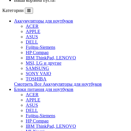
Ваша корзина пуста!
Категории
Аккумуляторы для ноутбуков
ACER
APPLE
ASUS
DELL
Fujitsu-Siemens
HP Compaq
IBM ThinkPad, LENOVO
MSI, LG и другие
SAMSUNG
SONY VAIO
TOSHIBA
Смотреть Все Аккумуляторы для ноутбуков
Блоки питания для ноутбуков
ACER
APPLE
ASUS
DELL
Fujitsu-Siemens
HP Compaq
IBM ThinkPad, LENOVO