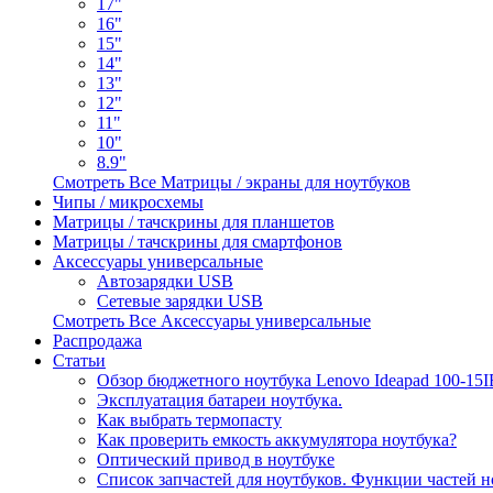
17"
16"
15"
14"
13"
12"
11"
10"
8.9"
Смотреть Все Матрицы / экраны для ноутбуков
Чипы / микросхемы
Матрицы / тачскрины для планшетов
Матрицы / тачскрины для смартфонов
Аксессуары универсальные
Автозарядки USB
Сетевые зарядки USB
Смотреть Все Аксессуары универсальные
Распродажа
Статьи
Обзор бюджетного ноутбука Lenovo Ideapad 100-15
Эксплуатация батареи ноутбука.
Как выбрать термопасту
Как проверить емкость аккумулятора ноутбука?
Оптический привод в ноутбуке
Список запчастей для ноутбуков. Функции частей н