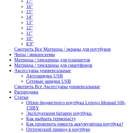
17"
16"
15"
14"
13"
12"
11"
10"
8.9"
Смотреть Все Матрицы / экраны для ноутбуков
Чипы / микросхемы
Матрицы / тачскрины для планшетов
Матрицы / тачскрины для смартфонов
Аксессуары универсальные
Автозарядки USB
Сетевые зарядки USB
Смотреть Все Аксессуары универсальные
Распродажа
Статьи
Обзор бюджетного ноутбука Lenovo Ideapad 100-
15IBY
Эксплуатация батареи ноутбука.
Как выбрать термопасту
Как проверить емкость аккумулятора ноутбука?
Оптический привод в ноутбуке