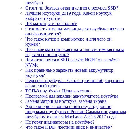
ноутбука
Стоит ли бояться ограниченного ресурса SSD?
Лучшие ноутбуки 2019 года. Какой ноутбук
выбрать и купить?
IPS матрицы и их аналоги
Стоимость замены матрицы для ноутбука: из чего
она формируется?
Что такое кулер в компьютере и для чего он
нужен?
Что такое материнская плата или системная плата
и для чего она нужна?
Чем отличается в SSD разъём NGFF от разъёма
NVMe
Как правильно заряжать новый аккумулятор
ноутбука?
Перегрев ноутбука – частая причина обращения в
сервисный центр
ТОП-8 ноутбуков. Цена,качество.
Программа для зарядки аккумулятора ноутбука
Замена матрицы ноутбука, замена экрана.
Apple впервые вошла в пятёрку лидеров по
продажам ноутбуков в России Самым популярным
ноутбуком оказался MacBook Air 13 2017 года
Не горят индикаторы на ноутбуке?
Что такое HDD, жёсткий диск и винчестер?