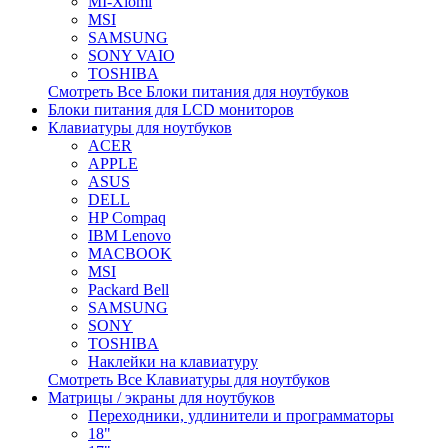
MI-Xiomi
MSI
SAMSUNG
SONY VAIO
TOSHIBA
Смотреть Все Блоки питания для ноутбуков
Блоки питания для LCD мониторов
Клавиатуры для ноутбуков
ACER
APPLE
ASUS
DELL
HP Compaq
IBM Lenovo
MACBOOK
MSI
Packard Bell
SAMSUNG
SONY
TOSHIBA
Наклейки на клавиатуру
Смотреть Все Клавиатуры для ноутбуков
Матрицы / экраны для ноутбуков
Переходники, удлинители и программаторы
18"