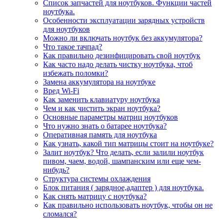
Список запчастей для ноутбуков. Функции частей
ноутбука.
Особенности эксплуатации зарядных устройств
для ноутбуков
Можно ли включать ноутбук без аккумулятора?
Что такое тачпад?
Как правильно дезинфицировать свой ноутбук
Как часто надо делать чистку ноутбука, чтоб
избежать поломки?
Замена аккумулятора на ноутбуке
Вред Wi-Fi
Как заменить клавиатуру ноутбука
Чем и как чистить экран ноутбука?
Основные параметры матриц ноутбуков
Что нужно знать о батарее ноутбука?
Оперативная память для ноутбука
Как узнать, какой тип матрицы стоит на ноутбуке?
Залит ноутбук? Что делать, если залили ноутбук
пивом, чаем, водой, шампанским или еще чем-
нибудь?
Структура системы охлаждения
Блок питания ( зарядное,адаптер ) для ноутбука.
Как снять матрицу с ноутбука?
Как правильно использовать ноутбук, чтобы он не
сломался?