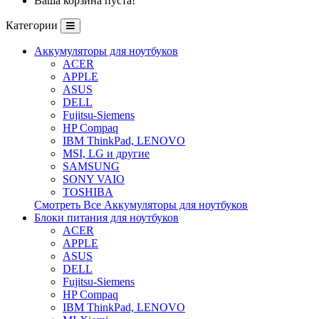
Ваша корзина пуста!
Категории
Аккумуляторы для ноутбуков
ACER
APPLE
ASUS
DELL
Fujitsu-Siemens
HP Compaq
IBM ThinkPad, LENOVO
MSI, LG и другие
SAMSUNG
SONY VAIO
TOSHIBA
Смотреть Все Аккумуляторы для ноутбуков
Блоки питания для ноутбуков
ACER
APPLE
ASUS
DELL
Fujitsu-Siemens
HP Compaq
IBM ThinkPad, LENOVO