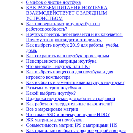
6 мифов о чистке ноутбука
КАК РАЗЪЕМ ПИТАНИЯ НОУТБУКА
ВЗАИМОДЕЙСТВУЕТ С ЗАРЯДНЫМ
УСТРОЙСТВОМ
Как проверить матрицу ноутбука на
работоспособность?
Ноутбук греется, перегревается и выключается.
Почему это происходит и что делать.
Как выбрать ноутбук 2019 для работы, учёбы,
дома.
Как сохранить ваш ноутбук прохладным
Неисправности матрицы ноутбука
Что выбрать - ноутбук или ПК?
Как выбрать процессор для ноутбука и для
игрового компьютера
Как выбрать и заменить клавиатуру в ноутбуке?
Разъемы матриц ноутбуков.
Какой выбрать ноутбук?
Подборка ноутбуков для работы с графикой
Как работают твердотельные накопители?
Всё о маркировке матриц.
Что такое SSD и почему он лучше HDD?
ЖК матрицы для ноутбуков.
Совместимость матриц IPS с матрицами HIS
Как правильно выбрать зарядное устройство для