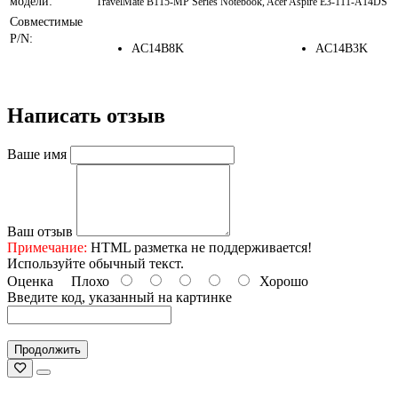
модели:
TravelMate B115-MP Series Notebook, Acer Aspire E3-111-A14DS
Совместимые
P/N:
AC14B8K
AC14B3K
Написать отзыв
Ваше имя
Ваш отзыв
Примечание:
HTML разметка не поддерживается!
Используйте обычный текст.
Оценка
Плохо
Хорошо
Введите код, указанный на картинке
Продолжить