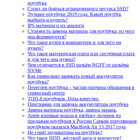
ноутбука
Стоит ли бояться ограниченного ресурса SSD?
Лучшие ноутбуки 2019 года. Какой ноутбук
выбрать и купить?
IPS матрицы и их аналоги
Стоимость замены матрицы для ноутбука: из чего
она формируется?
Что такое кулер в компьютере и для чего он
нужен?
Что такое материнская плата или системная плата
и для чего она нужна?
Чем отличается в SSD разъём NGFF от разъёма
NVMe
Как правильно заряжать новый аккумулятор
ноутбука?
Перегрев ноутбука – частая причина обращения в
сервисный центр
ТОП-8 ноутбуков. Цена,качество.
Программа для зарядки аккумулятора ноутбука
Замена матрицы ноутбука, замена экрана.
Apple впервые вошла в пятёрку лидеров по
продажам ноутбуков в России Самым популярным
ноутбуком оказался MacBook Air 13 2017 года
Не горят индикаторы на ноутбуке?
Что такое HDD, жёсткий диск и винчестер?