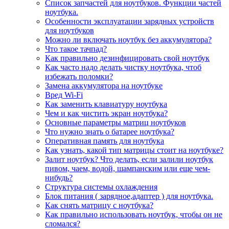
Список запчастей для ноутбуков. Функции частей
ноутбука.
Особенности эксплуатации зарядных устройств
для ноутбуков
Можно ли включать ноутбук без аккумулятора?
Что такое тачпад?
Как правильно дезинфицировать свой ноутбук
Как часто надо делать чистку ноутбука, чтоб
избежать поломки?
Замена аккумулятора на ноутбуке
Вред Wi-Fi
Как заменить клавиатуру ноутбука
Чем и как чистить экран ноутбука?
Основные параметры матриц ноутбуков
Что нужно знать о батарее ноутбука?
Оперативная память для ноутбука
Как узнать, какой тип матрицы стоит на ноутбуке?
Залит ноутбук? Что делать, если залили ноутбук
пивом, чаем, водой, шампанским или еще чем-
нибудь?
Структура системы охлаждения
Блок питания ( зарядное,адаптер ) для ноутбука.
Как снять матрицу с ноутбука?
Как правильно использовать ноутбук, чтобы он не
сломался?