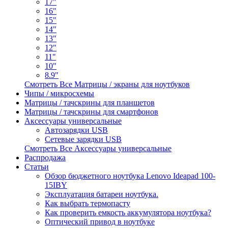
17"
16"
15"
14"
13"
12"
11"
10"
8.9"
Смотреть Все Матрицы / экраны для ноутбуков
Чипы / микросхемы
Матрицы / тачскрины для планшетов
Матрицы / тачскрины для смартфонов
Аксессуары универсальные
Автозарядки USB
Сетевые зарядки USB
Смотреть Все Аксессуары универсальные
Распродажа
Статьи
Обзор бюджетного ноутбука Lenovo Ideapad 100-
15IBY
Эксплуатация батареи ноутбука.
Как выбрать термопасту
Как проверить емкость аккумулятора ноутбука?
Оптический привод в ноутбуке