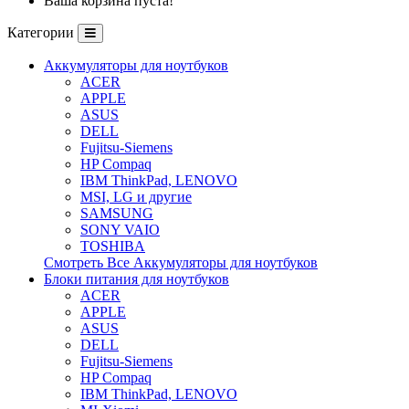
Ваша корзина пуста!
Категории
Аккумуляторы для ноутбуков
ACER
APPLE
ASUS
DELL
Fujitsu-Siemens
HP Compaq
IBM ThinkPad, LENOVO
MSI, LG и другие
SAMSUNG
SONY VAIO
TOSHIBA
Смотреть Все Аккумуляторы для ноутбуков
Блоки питания для ноутбуков
ACER
APPLE
ASUS
DELL
Fujitsu-Siemens
HP Compaq
IBM ThinkPad, LENOVO