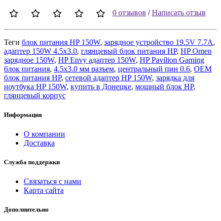
0 отзывов
/
Написать отзыв
Теги
блок питания HP 150W
,
зарядное устройство 19.5V 7.7A
,
адаптер 150W 4.5x3.0
,
глянцевый блок питания HP
,
HP Omen
зарядное 150W
,
HP Envy адаптер 150W
,
HP Pavilion Gaming
блок питания
,
4.5x3.0 мм разъем
,
центральный пин 0.6
,
OEM
блок питания HP
,
сетевой адаптер HP 150W
,
зарядка для
ноутбука HP 150W
,
купить в Донецке
,
мощный блок HP
,
глянцевый корпус
Информация
О компании
Доставка
Служба поддержки
Связаться с нами
Карта сайта
Дополнительно