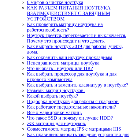
6 мифов о чистке ноутбука
КАК РАЗЪЕМ ПИТАНИЯ НОУТБУКА
ВЗАИМОДЕЙСТВУЕТ С ЗАРЯДНЫМ
УСТРОЙСТВОМ
Как проверить матрицу ноутбука на
работоспособность?
Ноутбук греется, перегревается и выключается.
Почему это происходит и что делать.
Как выбрать ноутбук 2019 для работы, учёбы,
дома.
Как сохранить ваш ноутбук прохладным
Неисправности матрицы ноутбука
Что выбрать - ноутбук или ПК?
Как выбрать процессор для ноутбука и для
игрового компьютера
Как выбрать и заменить клавиатуру в ноутбуке?
Разъемы матриц ноутбуков.
Какой выбрать ноутбук?
Подборка ноутбуков для работы с графикой
Как работают твердотельные накопители?
Всё о маркировке матриц.
Что такое SSD и почему он лучше HDD?
ЖК матрицы для ноутбуков.
Совместимость матриц IPS с матрицами HIS
Как правильно выбрать зарядное устройство для