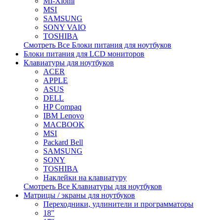
MI-Xiomi
MSI
SAMSUNG
SONY VAIO
TOSHIBA
Смотреть Все Блоки питания для ноутбуков
Блоки питания для LCD мониторов
Клавиатуры для ноутбуков
ACER
APPLE
ASUS
DELL
HP Compaq
IBM Lenovo
MACBOOK
MSI
Packard Bell
SAMSUNG
SONY
TOSHIBA
Наклейки на клавиатуру
Смотреть Все Клавиатуры для ноутбуков
Матрицы / экраны для ноутбуков
Переходники, удлинители и программаторы
18"