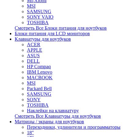
MI-Xiomi
MSI
SAMSUNG
SONY VAIO
TOSHIBA
Смотреть Все Блоки питания для ноутбуков
Блоки питания для LCD мониторов
Клавиатуры для ноутбуков
ACER
APPLE
ASUS
DELL
HP Compaq
IBM Lenovo
MACBOOK
MSI
Packard Bell
SAMSUNG
SONY
TOSHIBA
Наклейки на клавиатуру
Смотреть Все Клавиатуры для ноутбуков
Матрицы / экраны для ноутбуков
Переходники, удлинители и программаторы
18"