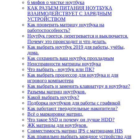
6 мифов о чистке ноутбука
КАК РАЗЪЕМ ПИТАНИЯ НОУТБУКА
ВЗАИМОДЕЙСТВУЕТ С ЗАРЯДНЫМ
УСТРОЙСТВОМ
Как проверить матрицу ноутбука на
работоспособность?
Ноутбук греется, перегревается и выключается.
Почему это происходит и что делать.
Как выбрать ноутбук 2019 для работы, учёбы,
дома.
Как сохранить ваш ноутбук прохладным
Неисправности матрицы ноутбука
Что выбрать - ноутбук или ПК?
Как выбрать процессор для ноутбука и для
игрового компьютера
Как выбрать и заменить клавиатуру в ноутбуке?
Разъемы матриц ноутбуков.
Какой выбрать ноутбук?
Подборка ноутбуков для работы с графикой
Как работают твердотельные накопители?
Всё о маркировке матриц.
Что такое SSD и почему он лучше HDD?
ЖК матрицы для ноутбуков.
Совместимость матриц IPS с матрицами HIS
Как правильно выбрать зарядное устройство для