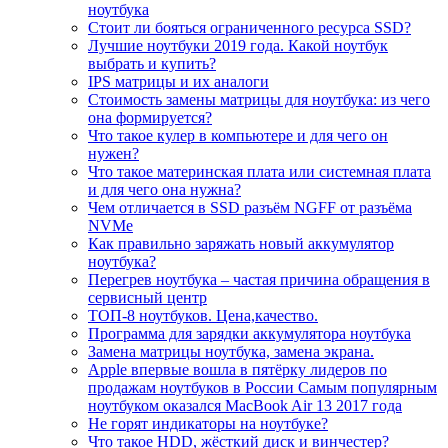
ноутбука
Стоит ли бояться ограниченного ресурса SSD?
Лучшие ноутбуки 2019 года. Какой ноутбук
выбрать и купить?
IPS матрицы и их аналоги
Стоимость замены матрицы для ноутбука: из чего
она формируется?
Что такое кулер в компьютере и для чего он
нужен?
Что такое материнская плата или системная плата
и для чего она нужна?
Чем отличается в SSD разъём NGFF от разъёма
NVMe
Как правильно заряжать новый аккумулятор
ноутбука?
Перегрев ноутбука – частая причина обращения в
сервисный центр
ТОП-8 ноутбуков. Цена,качество.
Программа для зарядки аккумулятора ноутбука
Замена матрицы ноутбука, замена экрана.
Apple впервые вошла в пятёрку лидеров по
продажам ноутбуков в России Самым популярным
ноутбуком оказался MacBook Air 13 2017 года
Не горят индикаторы на ноутбуке?
Что такое HDD, жёсткий диск и винчестер?