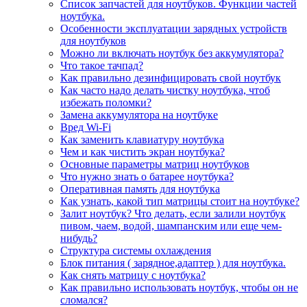
Список запчастей для ноутбуков. Функции частей
ноутбука.
Особенности эксплуатации зарядных устройств
для ноутбуков
Можно ли включать ноутбук без аккумулятора?
Что такое тачпад?
Как правильно дезинфицировать свой ноутбук
Как часто надо делать чистку ноутбука, чтоб
избежать поломки?
Замена аккумулятора на ноутбуке
Вред Wi-Fi
Как заменить клавиатуру ноутбука
Чем и как чистить экран ноутбука?
Основные параметры матриц ноутбуков
Что нужно знать о батарее ноутбука?
Оперативная память для ноутбука
Как узнать, какой тип матрицы стоит на ноутбуке?
Залит ноутбук? Что делать, если залили ноутбук
пивом, чаем, водой, шампанским или еще чем-
нибудь?
Структура системы охлаждения
Блок питания ( зарядное,адаптер ) для ноутбука.
Как снять матрицу с ноутбука?
Как правильно использовать ноутбук, чтобы он не
сломался?