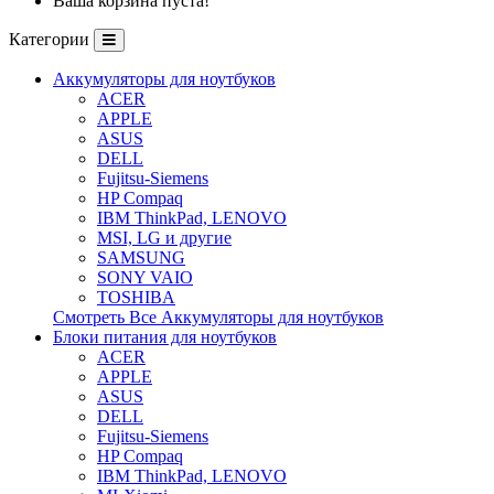
Ваша корзина пуста!
Категории
Аккумуляторы для ноутбуков
ACER
APPLE
ASUS
DELL
Fujitsu-Siemens
HP Compaq
IBM ThinkPad, LENOVO
MSI, LG и другие
SAMSUNG
SONY VAIO
TOSHIBA
Смотреть Все Аккумуляторы для ноутбуков
Блоки питания для ноутбуков
ACER
APPLE
ASUS
DELL
Fujitsu-Siemens
HP Compaq
IBM ThinkPad, LENOVO