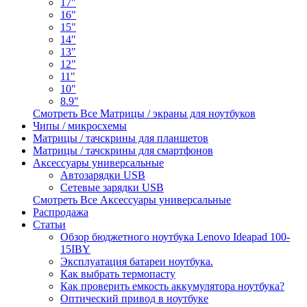
17"
16"
15"
14"
13"
12"
11"
10"
8.9"
Смотреть Все Матрицы / экраны для ноутбуков
Чипы / микросхемы
Матрицы / тачскрины для планшетов
Матрицы / тачскрины для смартфонов
Аксессуары универсальные
Автозарядки USB
Сетевые зарядки USB
Смотреть Все Аксессуары универсальные
Распродажа
Статьи
Обзор бюджетного ноутбука Lenovo Ideapad 100-
15IBY
Эксплуатация батареи ноутбука.
Как выбрать термопасту
Как проверить емкость аккумулятора ноутбука?
Оптический привод в ноутбуке