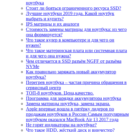
ноутбука
Стоит ли бояться ограниченного ресурса SSD?
Лучшие ноутбуки 2019 года. Какой ноутбук
выбрать и купить?
IPS матрицы и их аналоги
Стоимость замены матрицы для ноутбука: из чего
она формируется?
Что такое кулер в компьютере и для чего он
нужен?
Что такое материнская плата или системная плата
и для чего она нужна?
Чем отличается в SSD разъём NGFF от разъёма
NVMe
Как правильно заряжать новый аккумулятор
ноутбука?
Перегрев ноутбука – частая причина обращения в
сервисный центр
ТОП-8 ноутбуков. Цена,качество.
Программа для зарядки аккумулятора ноутбука
Замена матрицы ноутбука, замена экрана.
Apple впервые вошла в пятёрку лидеров по
продажам ноутбуков в России Самым популярным
ноутбуком оказался MacBook Air 13 2017 года
Не горят индикаторы на ноутбуке?
Что такое HDD, жёсткий диск и винчестер?