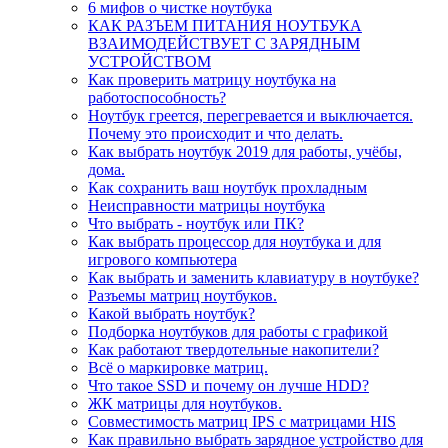
6 мифов о чистке ноутбука
КАК РАЗЪЕМ ПИТАНИЯ НОУТБУКА
ВЗАИМОДЕЙСТВУЕТ С ЗАРЯДНЫМ
УСТРОЙСТВОМ
Как проверить матрицу ноутбука на
работоспособность?
Ноутбук греется, перегревается и выключается.
Почему это происходит и что делать.
Как выбрать ноутбук 2019 для работы, учёбы,
дома.
Как сохранить ваш ноутбук прохладным
Неисправности матрицы ноутбука
Что выбрать - ноутбук или ПК?
Как выбрать процессор для ноутбука и для
игрового компьютера
Как выбрать и заменить клавиатуру в ноутбуке?
Разъемы матриц ноутбуков.
Какой выбрать ноутбук?
Подборка ноутбуков для работы с графикой
Как работают твердотельные накопители?
Всё о маркировке матриц.
Что такое SSD и почему он лучше HDD?
ЖК матрицы для ноутбуков.
Совместимость матриц IPS с матрицами HIS
Как правильно выбрать зарядное устройство для