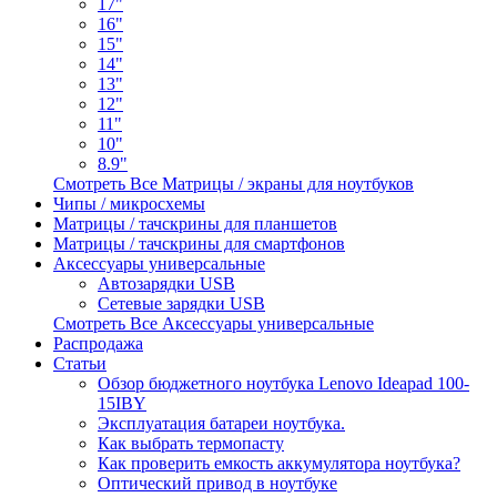
17"
16"
15"
14"
13"
12"
11"
10"
8.9"
Смотреть Все Матрицы / экраны для ноутбуков
Чипы / микросхемы
Матрицы / тачскрины для планшетов
Матрицы / тачскрины для смартфонов
Аксессуары универсальные
Автозарядки USB
Сетевые зарядки USB
Смотреть Все Аксессуары универсальные
Распродажа
Статьи
Обзор бюджетного ноутбука Lenovo Ideapad 100-
15IBY
Эксплуатация батареи ноутбука.
Как выбрать термопасту
Как проверить емкость аккумулятора ноутбука?
Оптический привод в ноутбуке