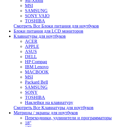
MI-Xiomi
MSI
SAMSUNG
SONY VAIO
TOSHIBA
Смотреть Все Блоки питания для ноутбуков
Блоки питания для LCD мониторов
Клавиатуры для ноутбуков
ACER
APPLE
ASUS
DELL
HP Compaq
IBM Lenovo
MACBOOK
MSI
Packard Bell
SAMSUNG
SONY
TOSHIBA
Наклейки на клавиатуру
Смотреть Все Клавиатуры для ноутбуков
Матрицы / экраны для ноутбуков
Переходники, удлинители и программаторы
18"