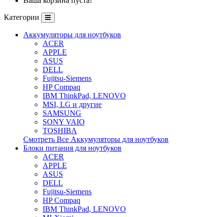
Ваша корзина пуста!
Категории
Аккумуляторы для ноутбуков
ACER
APPLE
ASUS
DELL
Fujitsu-Siemens
HP Compaq
IBM ThinkPad, LENOVO
MSI, LG и другие
SAMSUNG
SONY VAIO
TOSHIBA
Смотреть Все Аккумуляторы для ноутбуков
Блоки питания для ноутбуков
ACER
APPLE
ASUS
DELL
Fujitsu-Siemens
HP Compaq
IBM ThinkPad, LENOVO