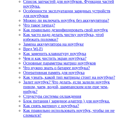
Список запчастей для ноутбуков. Функции частей
ноутбука.
Особенности эксплуатации зарядных устройств
для ноутбуков
Можно ли включать ноутбук без аккумулятора?
Что такое тачпад?
Как правильно дезинфицировать свой ноутбук
Как часто надо делать чистку ноутбука, чтоб
избежать поломки?
Замена аккумулятора на ноутбуке
Вред Wi-Fi
Как заменить клавиатуру ноутбука
Чем и как чистить экран ноутбука?
Основные параметры матриц ноутбуков
Что нужно знать о батарее ноутбука?
Оперативная память для ноутбука
Как узнать, какой тип матрицы стоит на ноутбуке?
Залит ноутбук? Что делать, если залили ноутбук
пивом, чаем, водой, шампанским или еще чем-
нибудь?
Структура системы охлаждения
Блок питания ( зарядное,адаптер ) для ноутбука.
Как снять матрицу с ноутбука?
Как правильно использовать ноутбук, чтобы он не
сломался?