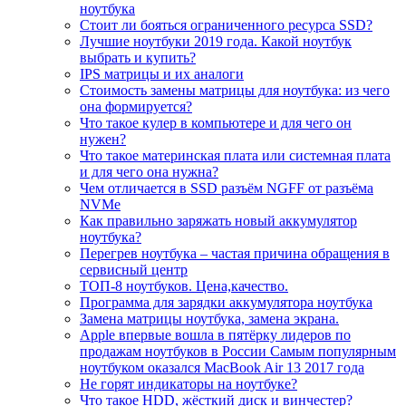
ноутбука
Стоит ли бояться ограниченного ресурса SSD?
Лучшие ноутбуки 2019 года. Какой ноутбук
выбрать и купить?
IPS матрицы и их аналоги
Стоимость замены матрицы для ноутбука: из чего
она формируется?
Что такое кулер в компьютере и для чего он
нужен?
Что такое материнская плата или системная плата
и для чего она нужна?
Чем отличается в SSD разъём NGFF от разъёма
NVMe
Как правильно заряжать новый аккумулятор
ноутбука?
Перегрев ноутбука – частая причина обращения в
сервисный центр
ТОП-8 ноутбуков. Цена,качество.
Программа для зарядки аккумулятора ноутбука
Замена матрицы ноутбука, замена экрана.
Apple впервые вошла в пятёрку лидеров по
продажам ноутбуков в России Самым популярным
ноутбуком оказался MacBook Air 13 2017 года
Не горят индикаторы на ноутбуке?
Что такое HDD, жёсткий диск и винчестер?