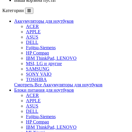
Ваша корзина пуста!
Категории
Аккумуляторы для ноутбуков
ACER
APPLE
ASUS
DELL
Fujitsu-Siemens
HP Compaq
IBM ThinkPad, LENOVO
MSI, LG и другие
SAMSUNG
SONY VAIO
TOSHIBA
Смотреть Все Аккумуляторы для ноутбуков
Блоки питания для ноутбуков
ACER
APPLE
ASUS
DELL
Fujitsu-Siemens
HP Compaq
IBM ThinkPad, LENOVO