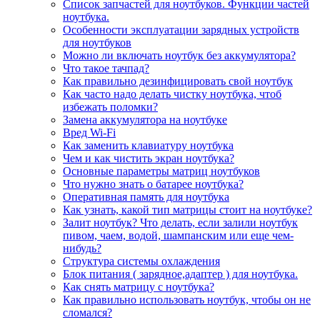
Список запчастей для ноутбуков. Функции частей
ноутбука.
Особенности эксплуатации зарядных устройств
для ноутбуков
Можно ли включать ноутбук без аккумулятора?
Что такое тачпад?
Как правильно дезинфицировать свой ноутбук
Как часто надо делать чистку ноутбука, чтоб
избежать поломки?
Замена аккумулятора на ноутбуке
Вред Wi-Fi
Как заменить клавиатуру ноутбука
Чем и как чистить экран ноутбука?
Основные параметры матриц ноутбуков
Что нужно знать о батарее ноутбука?
Оперативная память для ноутбука
Как узнать, какой тип матрицы стоит на ноутбуке?
Залит ноутбук? Что делать, если залили ноутбук
пивом, чаем, водой, шампанским или еще чем-
нибудь?
Структура системы охлаждения
Блок питания ( зарядное,адаптер ) для ноутбука.
Как снять матрицу с ноутбука?
Как правильно использовать ноутбук, чтобы он не
сломался?