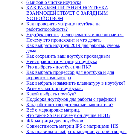
6 мифов о чистке ноутбука
КАК РАЗЪЕМ ПИТАНИЯ НОУТБУКА
ВЗАИМОДЕЙСТВУЕТ С ЗАРЯДНЫМ
УСТРОЙСТВОМ
Как проверить матрицу ноутбука на
работоспособность?
Ноутбук греется, перегревается и выключается.
Почему это происходит и что делать.
Как выбрать ноутбук 2019 для работы, учёбы,
дома.
Как сохранить ваш ноутбук прохладным
Неисправности матрицы ноутбука
Что выбрать - ноутбук или ПК?
Как выбрать процессор для ноутбука и для
игрового компьютера
Как выбрать и заменить клавиатуру в ноутбуке?
Разъемы матриц ноутбуков.
Какой выбрать ноутбук?
Подборка ноутбуков для работы с графикой
Как работают твердотельные накопители?
Всё о маркировке матриц.
Что такое SSD и почему он лучше HDD?
ЖК матрицы для ноутбуков.
Совместимость матриц IPS с матрицами HIS
Как правильно выбрать зарядное устройство для