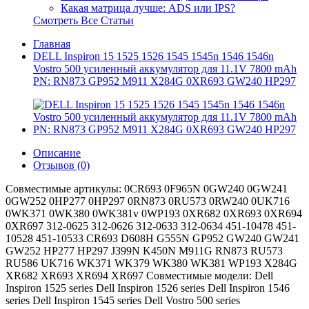
Какая матрица лучше: ADS или IPS?
Смотреть Все Статьи
Главная
DELL Inspiron 15 1525 1526 1545 1545n 1546 1546n
Vostro 500 усиленный аккумулятор для 11.1V 7800 mAh
PN: RN873 GP952 M911 X284G 0XR693 GW240 HP297
Описание
Отзывов (0)
Совместимые артикулы: 0CR693 0F965N 0GW240 0GW241
0GW252 0HP277 0HP297 0RN873 0RU573 0RW240 0UK716
0WK371 0WK380 0WK381v 0WP193 0XR682 0XR693 0XR694
0XR697 312-0625 312-0626 312-0633 312-0634 451-10478 451-
10528 451-10533 CR693 D608H G555N GP952 GW240 GW241
GW252 HP277 HP297 J399N K450N M911G RN873 RU573
RU586 UK716 WK371 WK379 WK380 WK381 WP193 X284G
XR682 XR693 XR694 XR697 Совместимые модели: Dell
Inspiron 1525 series Dell Inspiron 1526 series Dell Inspiron 1546
series Dell Inspiron 1545 series Dell Vostro 500 series