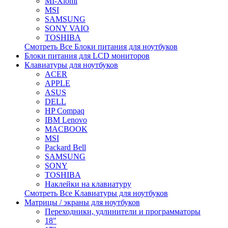
MI-Xiomi
MSI
SAMSUNG
SONY VAIO
TOSHIBA
Смотреть Все Блоки питания для ноутбуков
Блоки питания для LCD мониторов
Клавиатуры для ноутбуков
ACER
APPLE
ASUS
DELL
HP Compaq
IBM Lenovo
MACBOOK
MSI
Packard Bell
SAMSUNG
SONY
TOSHIBA
Наклейки на клавиатуру
Смотреть Все Клавиатуры для ноутбуков
Матрицы / экраны для ноутбуков
Переходники, удлинители и программаторы
18"