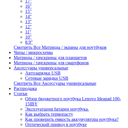
17"
16"
15"
14"
13"
12"
11"
10"
8.9"
Смотреть Все Матрицы / экраны для ноутбуков
Чипы / микросхемы
Матрицы / тачскрины для планшетов
Матрицы / тачскрины для смартфонов
Аксессуары универсальные
Автозарядки USB
Сетевые зарядки USB
Смотреть Все Аксессуары универсальные
Распродажа
Статьи
Обзор бюджетного ноутбука Lenovo Ideapad 100-
15IBY
Эксплуатация батареи ноутбука.
Как выбрать термопасту
Как проверить емкость аккумулятора ноутбука?
Оптический привод в ноутбуке