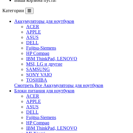
Ваша корзина пуста!
Категории
Аккумуляторы для ноутбуков
ACER
APPLE
ASUS
DELL
Fujitsu-Siemens
HP Compaq
IBM ThinkPad, LENOVO
MSI, LG и другие
SAMSUNG
SONY VAIO
TOSHIBA
Смотреть Все Аккумуляторы для ноутбуков
Блоки питания для ноутбуков
ACER
APPLE
ASUS
DELL
Fujitsu-Siemens
HP Compaq
IBM ThinkPad, LENOVO