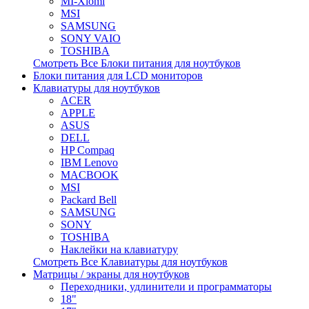
MI-Xiomi
MSI
SAMSUNG
SONY VAIO
TOSHIBA
Смотреть Все Блоки питания для ноутбуков
Блоки питания для LCD мониторов
Клавиатуры для ноутбуков
ACER
APPLE
ASUS
DELL
HP Compaq
IBM Lenovo
MACBOOK
MSI
Packard Bell
SAMSUNG
SONY
TOSHIBA
Наклейки на клавиатуру
Смотреть Все Клавиатуры для ноутбуков
Матрицы / экраны для ноутбуков
Переходники, удлинители и программаторы
18"