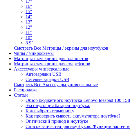
17"
16"
15"
14"
13"
12"
11"
10"
8.9"
Смотреть Все Матрицы / экраны для ноутбуков
Чипы / микросхемы
Матрицы / тачскрины для планшетов
Матрицы / тачскрины для смартфонов
Аксессуары универсальные
Автозарядки USB
Сетевые зарядки USB
Смотреть Все Аксессуары универсальные
Распродажа
Статьи
Обзор бюджетного ноутбука Lenovo Ideapad 100-15
Эксплуатация батареи ноутбука.
Как выбрать термопасту
Как проверить емкость аккумулятора ноутбука?
Оптический привод в ноутбуке
Список запчастей для ноутбуков. Функции частей н