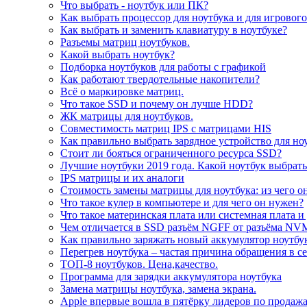
Что выбрать - ноутбук или ПК?
Как выбрать процессор для ноутбука и для игровог
Как выбрать и заменить клавиатуру в ноутбуке?
Разъемы матриц ноутбуков.
Какой выбрать ноутбук?
Подборка ноутбуков для работы с графикой
Как работают твердотельные накопители?
Всё о маркировке матриц.
Что такое SSD и почему он лучше HDD?
ЖК матрицы для ноутбуков.
Совместимость матриц IPS с матрицами HIS
Как правильно выбрать зарядное устройство для но
Стоит ли бояться ограниченного ресурса SSD?
Лучшие ноутбуки 2019 года. Какой ноутбук выбрать
IPS матрицы и их аналоги
Стоимость замены матрицы для ноутбука: из чего о
Что такое кулер в компьютере и для чего он нужен?
Что такое материнская плата или системная плата и
Чем отличается в SSD разъём NGFF от разъёма NV
Как правильно заряжать новый аккумулятор ноутбу
Перегрев ноутбука – частая причина обращения в с
ТОП-8 ноутбуков. Цена,качество.
Программа для зарядки аккумулятора ноутбука
Замена матрицы ноутбука, замена экрана.
Apple впервые вошла в пятёрку лидеров по продаж