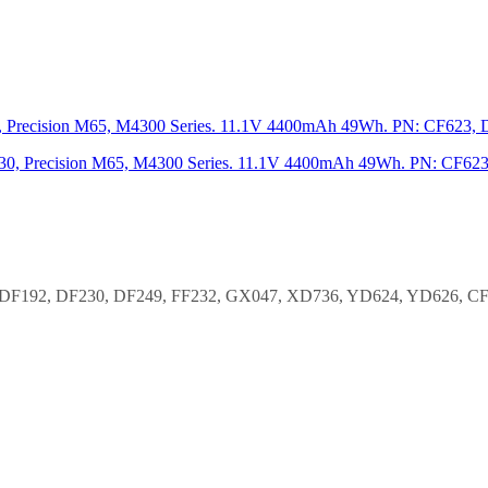
, Precision M65, M4300 Series. 11.1V 4400mAh 49Wh. PN: CF623,
0, DF192, DF230, DF249, FF232, GX047, XD736, YD624, YD626, CF