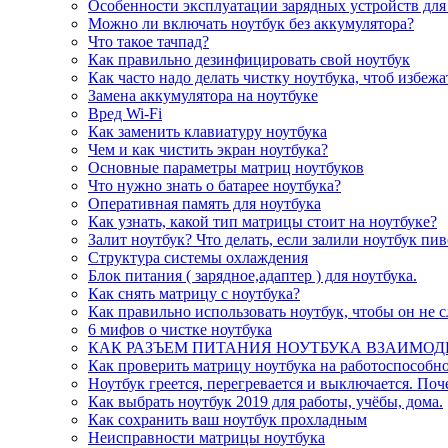
Особенности эксплуатации зарядных устройств для
Можно ли включать ноутбук без аккумулятора?
Что такое тачпад?
Как правильно дезинфицировать свой ноутбук
Как часто надо делать чистку ноутбука, чтоб избеж
Замена аккумулятора на ноутбуке
Вред Wi-Fi
Как заменить клавиатуру ноутбука
Чем и как чистить экран ноутбука?
Основные параметры матриц ноутбуков
Что нужно знать о батарее ноутбука?
Оперативная память для ноутбука
Как узнать, какой тип матрицы стоит на ноутбуке?
Залит ноутбук? Что делать, если залили ноутбук пи
Структура системы охлаждения
Блок питания ( зарядное,адаптер ) для ноутбука.
Как снять матрицу с ноутбука?
Как правильно использовать ноутбук, чтобы он не 
6 мифов о чистке ноутбука
КАК РАЗЪЕМ ПИТАНИЯ НОУТБУКА ВЗАИМОД
Как проверить матрицу ноутбука на работоспособно
Ноутбук греется, перегревается и выключается. Поч
Как выбрать ноутбук 2019 для работы, учёбы, дома.
Как сохранить ваш ноутбук прохладным
Неисправности матрицы ноутбука