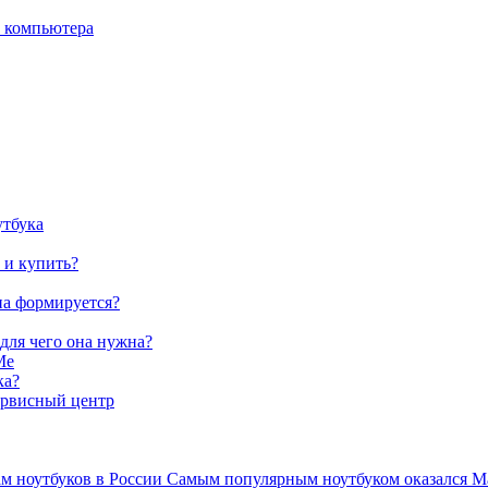
о компьютера
утбука
 и купить?
на формируется?
 для чего она нужна?
Me
ка?
ервисный центр
ам ноутбуков в России Самым популярным ноутбуком оказался Ma