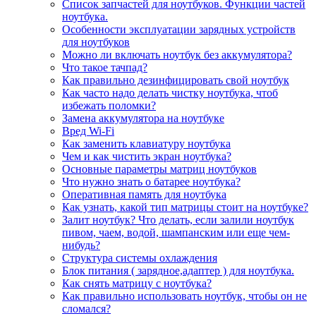
Список запчастей для ноутбуков. Функции частей
ноутбука.
Особенности эксплуатации зарядных устройств
для ноутбуков
Можно ли включать ноутбук без аккумулятора?
Что такое тачпад?
Как правильно дезинфицировать свой ноутбук
Как часто надо делать чистку ноутбука, чтоб
избежать поломки?
Замена аккумулятора на ноутбуке
Вред Wi-Fi
Как заменить клавиатуру ноутбука
Чем и как чистить экран ноутбука?
Основные параметры матриц ноутбуков
Что нужно знать о батарее ноутбука?
Оперативная память для ноутбука
Как узнать, какой тип матрицы стоит на ноутбуке?
Залит ноутбук? Что делать, если залили ноутбук
пивом, чаем, водой, шампанским или еще чем-
нибудь?
Структура системы охлаждения
Блок питания ( зарядное,адаптер ) для ноутбука.
Как снять матрицу с ноутбука?
Как правильно использовать ноутбук, чтобы он не
сломался?