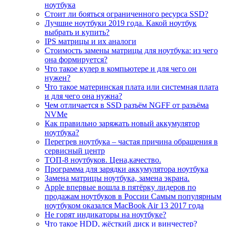
ноутбука
Стоит ли бояться ограниченного ресурса SSD?
Лучшие ноутбуки 2019 года. Какой ноутбук
выбрать и купить?
IPS матрицы и их аналоги
Стоимость замены матрицы для ноутбука: из чего
она формируется?
Что такое кулер в компьютере и для чего он
нужен?
Что такое материнская плата или системная плата
и для чего она нужна?
Чем отличается в SSD разъём NGFF от разъёма
NVMe
Как правильно заряжать новый аккумулятор
ноутбука?
Перегрев ноутбука – частая причина обращения в
сервисный центр
ТОП-8 ноутбуков. Цена,качество.
Программа для зарядки аккумулятора ноутбука
Замена матрицы ноутбука, замена экрана.
Apple впервые вошла в пятёрку лидеров по
продажам ноутбуков в России Самым популярным
ноутбуком оказался MacBook Air 13 2017 года
Не горят индикаторы на ноутбуке?
Что такое HDD, жёсткий диск и винчестер?