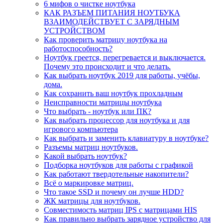
6 мифов о чистке ноутбука
КАК РАЗЪЕМ ПИТАНИЯ НОУТБУКА
ВЗАИМОДЕЙСТВУЕТ С ЗАРЯДНЫМ
УСТРОЙСТВОМ
Как проверить матрицу ноутбука на
работоспособность?
Ноутбук греется, перегревается и выключается.
Почему это происходит и что делать.
Как выбрать ноутбук 2019 для работы, учёбы,
дома.
Как сохранить ваш ноутбук прохладным
Неисправности матрицы ноутбука
Что выбрать - ноутбук или ПК?
Как выбрать процессор для ноутбука и для
игрового компьютера
Как выбрать и заменить клавиатуру в ноутбуке?
Разъемы матриц ноутбуков.
Какой выбрать ноутбук?
Подборка ноутбуков для работы с графикой
Как работают твердотельные накопители?
Всё о маркировке матриц.
Что такое SSD и почему он лучше HDD?
ЖК матрицы для ноутбуков.
Совместимость матриц IPS с матрицами HIS
Как правильно выбрать зарядное устройство для