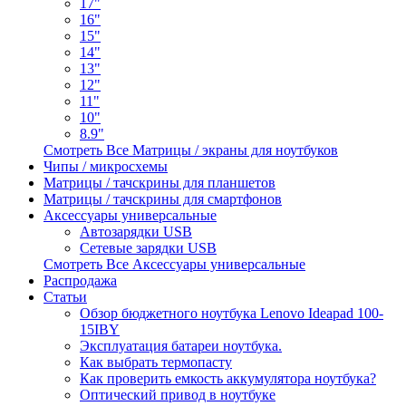
17"
16"
15"
14"
13"
12"
11"
10"
8.9"
Смотреть Все Матрицы / экраны для ноутбуков
Чипы / микросхемы
Матрицы / тачскрины для планшетов
Матрицы / тачскрины для смартфонов
Аксессуары универсальные
Автозарядки USB
Сетевые зарядки USB
Смотреть Все Аксессуары универсальные
Распродажа
Статьи
Обзор бюджетного ноутбука Lenovo Ideapad 100-
15IBY
Эксплуатация батареи ноутбука.
Как выбрать термопасту
Как проверить емкость аккумулятора ноутбука?
Оптический привод в ноутбуке