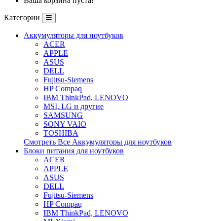
Ваша корзина пуста!
Категории
Аккумуляторы для ноутбуков
ACER
APPLE
ASUS
DELL
Fujitsu-Siemens
HP Compaq
IBM ThinkPad, LENOVO
MSI, LG и другие
SAMSUNG
SONY VAIO
TOSHIBA
Смотреть Все Аккумуляторы для ноутбуков
Блоки питания для ноутбуков
ACER
APPLE
ASUS
DELL
Fujitsu-Siemens
HP Compaq
IBM ThinkPad, LENOVO