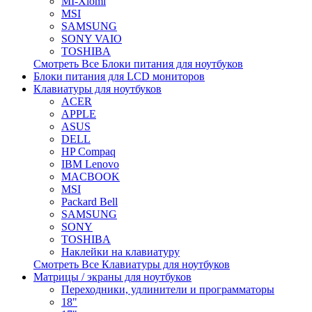
MI-Xiomi
MSI
SAMSUNG
SONY VAIO
TOSHIBA
Смотреть Все Блоки питания для ноутбуков
Блоки питания для LCD мониторов
Клавиатуры для ноутбуков
ACER
APPLE
ASUS
DELL
HP Compaq
IBM Lenovo
MACBOOK
MSI
Packard Bell
SAMSUNG
SONY
TOSHIBA
Наклейки на клавиатуру
Смотреть Все Клавиатуры для ноутбуков
Матрицы / экраны для ноутбуков
Переходники, удлинители и программаторы
18"