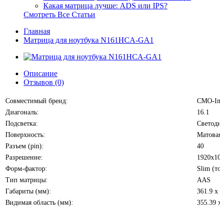
Какая матрица лучше: ADS или IPS?
Смотреть Все Статьи
Главная
Матрица для ноутбука N161HCA-GA1
Описание
Отзывов (0)
Совместимый бренд:
CMO-In
Диагональ:
16.1
Подсветка:
Светод
Поверхность:
Матова
Разъем (pin):
40
Разрешение:
1920x10
Форм-фактор:
Slim (т
Тип матрицы:
AAS
Габариты (мм):
361.9 x
Видимая область (мм):
355.39 