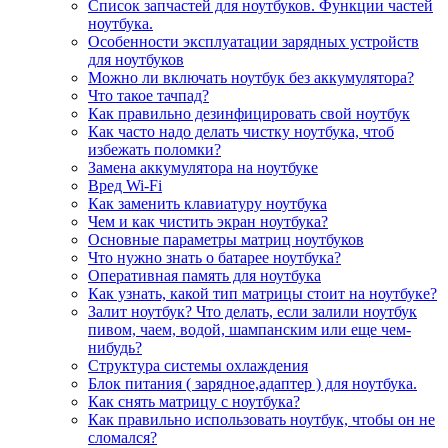
Список запчастей для ноутбуков. Функции частей
ноутбука.
Особенности эксплуатации зарядных устройств
для ноутбуков
Можно ли включать ноутбук без аккумулятора?
Что такое тачпад?
Как правильно дезинфицировать свой ноутбук
Как часто надо делать чистку ноутбука, чтоб
избежать поломки?
Замена аккумулятора на ноутбуке
Вред Wi-Fi
Как заменить клавиатуру ноутбука
Чем и как чистить экран ноутбука?
Основные параметры матриц ноутбуков
Что нужно знать о батарее ноутбука?
Оперативная память для ноутбука
Как узнать, какой тип матрицы стоит на ноутбуке?
Залит ноутбук? Что делать, если залили ноутбук
пивом, чаем, водой, шампанским или еще чем-
нибудь?
Структура системы охлаждения
Блок питания ( зарядное,адаптер ) для ноутбука.
Как снять матрицу с ноутбука?
Как правильно использовать ноутбук, чтобы он не
сломался?