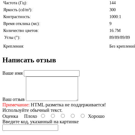
Частота (Гц):
1
Яркость (cd/m²):
300
Контрастность:
1000:1
Время отклика (мс):
9
Количество цветов:
16.7M
Углы (°):
89/89/89/89
Крепления:
Без креплени
Написать отзыв
Ваше имя
Ваш отзыв
Примечание:
HTML разметка не поддерживается!
Используйте обычный текст.
Оценка
Плохо
Хорошо
Введите код, указанный на картинке