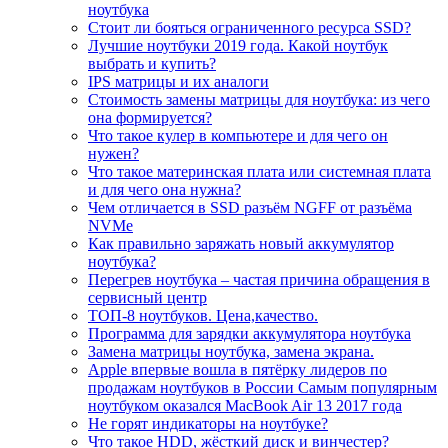
ноутбука
Стоит ли бояться ограниченного ресурса SSD?
Лучшие ноутбуки 2019 года. Какой ноутбук
выбрать и купить?
IPS матрицы и их аналоги
Стоимость замены матрицы для ноутбука: из чего
она формируется?
Что такое кулер в компьютере и для чего он
нужен?
Что такое материнская плата или системная плата
и для чего она нужна?
Чем отличается в SSD разъём NGFF от разъёма
NVMe
Как правильно заряжать новый аккумулятор
ноутбука?
Перегрев ноутбука – частая причина обращения в
сервисный центр
ТОП-8 ноутбуков. Цена,качество.
Программа для зарядки аккумулятора ноутбука
Замена матрицы ноутбука, замена экрана.
Apple впервые вошла в пятёрку лидеров по
продажам ноутбуков в России Самым популярным
ноутбуком оказался MacBook Air 13 2017 года
Не горят индикаторы на ноутбуке?
Что такое HDD, жёсткий диск и винчестер?