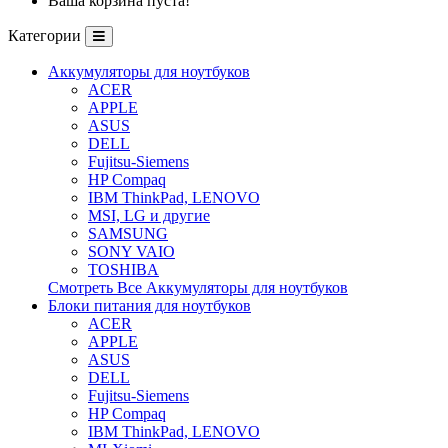
Ваша корзина пуста!
Категории
Аккумуляторы для ноутбуков
ACER
APPLE
ASUS
DELL
Fujitsu-Siemens
HP Compaq
IBM ThinkPad, LENOVO
MSI, LG и другие
SAMSUNG
SONY VAIO
TOSHIBA
Смотреть Все Аккумуляторы для ноутбуков
Блоки питания для ноутбуков
ACER
APPLE
ASUS
DELL
Fujitsu-Siemens
HP Compaq
IBM ThinkPad, LENOVO