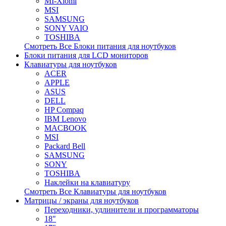
MI-Xiomi
MSI
SAMSUNG
SONY VAIO
TOSHIBA
Смотреть Все Блоки питания для ноутбуков
Блоки питания для LCD мониторов
Клавиатуры для ноутбуков
ACER
APPLE
ASUS
DELL
HP Compaq
IBM Lenovo
MACBOOK
MSI
Packard Bell
SAMSUNG
SONY
TOSHIBA
Наклейки на клавиатуру
Смотреть Все Клавиатуры для ноутбуков
Матрицы / экраны для ноутбуков
Переходники, удлинители и программаторы
18"