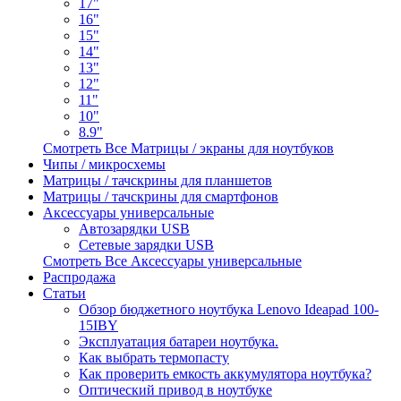
17"
16"
15"
14"
13"
12"
11"
10"
8.9"
Смотреть Все Матрицы / экраны для ноутбуков
Чипы / микросхемы
Матрицы / тачскрины для планшетов
Матрицы / тачскрины для смартфонов
Аксессуары универсальные
Автозарядки USB
Сетевые зарядки USB
Смотреть Все Аксессуары универсальные
Распродажа
Статьи
Обзор бюджетного ноутбука Lenovo Ideapad 100-
15IBY
Эксплуатация батареи ноутбука.
Как выбрать термопасту
Как проверить емкость аккумулятора ноутбука?
Оптический привод в ноутбуке