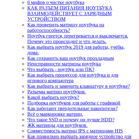
6 мифов о чистке ноутбука
КАК РАЗЪЕМ ПИТАНИЯ НОУТБУКА
ВЗАИМОДЕЙСТВУЕТ С ЗАРЯДНЫМ
УСТРОЙСТВОМ
Как проверить матрицу ноутбука на
работоспособность?
Ноутбук греется, перегревается и выключается.
Почему это происходит и что делать.
Как выбрать ноутбук 2019 для работы, учёбы,
дома.
Как сохранить ваш ноутбук прохладным
Неисправности матрицы ноутбука
Что выбрать - ноутбук или ПК?
Как выбрать процессор для ноутбука и для
игрового компьютера
Как выбрать и заменить клавиатуру в ноутбуке?
Разъемы матриц ноутбуков.
Какой выбрать ноутбук?
Подборка ноутбуков для работы с графикой
Как работают твердотельные накопители?
Всё о маркировке матриц.
Что такое SSD и почему он лучше HDD?
ЖК матрицы для ноутбуков.
Совместимость матриц IPS с матрицами HIS
Как правильно выбрать зарядное устройство для