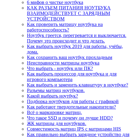
6 мифов о чистке ноутбука
КАК РАЗЪЕМ ПИТАНИЯ НОУТБУКА
ВЗАИМОДЕЙСТВУЕТ С ЗАРЯДНЫМ
УСТРОЙСТВОМ
Как проверить матрицу ноутбука на
работоспособность?
Ноутбук греется, перегревается и выключается.
Почему это происходит и что делать.
Как выбрать ноутбук 2019 для работы, учёбы,
дома.
Как сохранить ваш ноутбук прохладным
Неисправности матрицы ноутбука
Что выбрать - ноутбук или ПК?
Как выбрать процессор для ноутбука и для
игрового компьютера
Как выбрать и заменить клавиатуру в ноутбуке?
Разъемы матриц ноутбуков.
Какой выбрать ноутбук?
Подборка ноутбуков для работы с графикой
Как работают твердотельные накопители?
Всё о маркировке матриц.
Что такое SSD и почему он лучше HDD?
ЖК матрицы для ноутбуков.
Совместимость матриц IPS с матрицами HIS
Как правильно выбрать зарядное устройство для