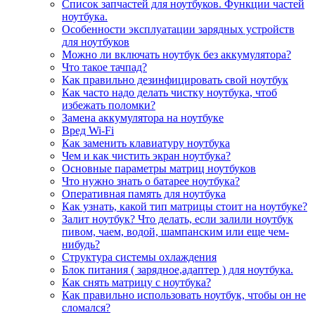
Список запчастей для ноутбуков. Функции частей
ноутбука.
Особенности эксплуатации зарядных устройств
для ноутбуков
Можно ли включать ноутбук без аккумулятора?
Что такое тачпад?
Как правильно дезинфицировать свой ноутбук
Как часто надо делать чистку ноутбука, чтоб
избежать поломки?
Замена аккумулятора на ноутбуке
Вред Wi-Fi
Как заменить клавиатуру ноутбука
Чем и как чистить экран ноутбука?
Основные параметры матриц ноутбуков
Что нужно знать о батарее ноутбука?
Оперативная память для ноутбука
Как узнать, какой тип матрицы стоит на ноутбуке?
Залит ноутбук? Что делать, если залили ноутбук
пивом, чаем, водой, шампанским или еще чем-
нибудь?
Структура системы охлаждения
Блок питания ( зарядное,адаптер ) для ноутбука.
Как снять матрицу с ноутбука?
Как правильно использовать ноутбук, чтобы он не
сломался?