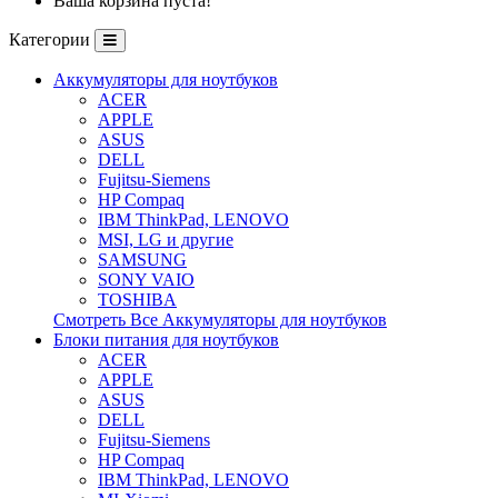
Ваша корзина пуста!
Категории
Аккумуляторы для ноутбуков
ACER
APPLE
ASUS
DELL
Fujitsu-Siemens
HP Compaq
IBM ThinkPad, LENOVO
MSI, LG и другие
SAMSUNG
SONY VAIO
TOSHIBA
Смотреть Все Аккумуляторы для ноутбуков
Блоки питания для ноутбуков
ACER
APPLE
ASUS
DELL
Fujitsu-Siemens
HP Compaq
IBM ThinkPad, LENOVO