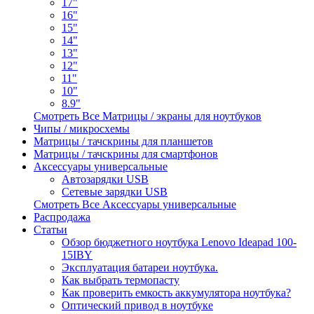
17"
16"
15"
14"
13"
12"
11"
10"
8.9"
Смотреть Все Матрицы / экраны для ноутбуков
Чипы / микросхемы
Матрицы / тачскрины для планшетов
Матрицы / тачскрины для смартфонов
Аксессуары универсальные
Автозарядки USB
Сетевые зарядки USB
Смотреть Все Аксессуары универсальные
Распродажа
Статьи
Обзор бюджетного ноутбука Lenovo Ideapad 100-
15IBY
Эксплуатация батареи ноутбука.
Как выбрать термопасту
Как проверить емкость аккумулятора ноутбука?
Оптический привод в ноутбуке