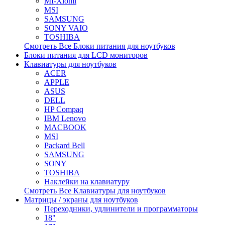
MI-Xiomi
MSI
SAMSUNG
SONY VAIO
TOSHIBA
Смотреть Все Блоки питания для ноутбуков
Блоки питания для LCD мониторов
Клавиатуры для ноутбуков
ACER
APPLE
ASUS
DELL
HP Compaq
IBM Lenovo
MACBOOK
MSI
Packard Bell
SAMSUNG
SONY
TOSHIBA
Наклейки на клавиатуру
Смотреть Все Клавиатуры для ноутбуков
Матрицы / экраны для ноутбуков
Переходники, удлинители и программаторы
18"