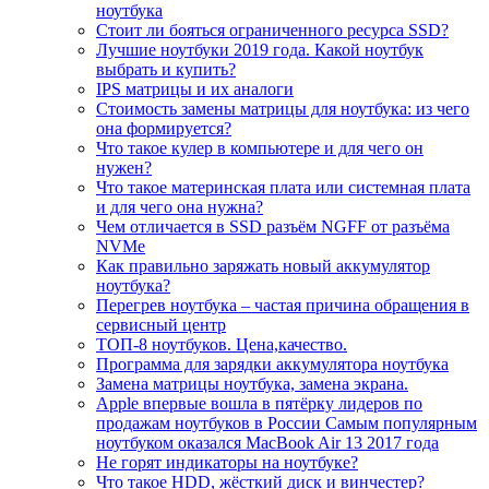
ноутбука
Стоит ли бояться ограниченного ресурса SSD?
Лучшие ноутбуки 2019 года. Какой ноутбук
выбрать и купить?
IPS матрицы и их аналоги
Стоимость замены матрицы для ноутбука: из чего
она формируется?
Что такое кулер в компьютере и для чего он
нужен?
Что такое материнская плата или системная плата
и для чего она нужна?
Чем отличается в SSD разъём NGFF от разъёма
NVMe
Как правильно заряжать новый аккумулятор
ноутбука?
Перегрев ноутбука – частая причина обращения в
сервисный центр
ТОП-8 ноутбуков. Цена,качество.
Программа для зарядки аккумулятора ноутбука
Замена матрицы ноутбука, замена экрана.
Apple впервые вошла в пятёрку лидеров по
продажам ноутбуков в России Самым популярным
ноутбуком оказался MacBook Air 13 2017 года
Не горят индикаторы на ноутбуке?
Что такое HDD, жёсткий диск и винчестер?