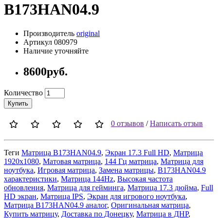
B173HAN04.9
Производитель
original
Артикул 080979
Наличие уточняйте
8600руб.
Количество
Купить
0 отзывов
/
Написать отзыв
Теги
Матрица B173HAN04.9
,
Экран 17.3 Full HD
,
Матрица
1920x1080
,
Матовая матрица
,
144 Гц матрица
,
Матрица для
ноутбука
,
Игровая матрица
,
Замена матрицы
,
B173HAN04.9
характеристики
,
Матрица 144Hz
,
Высокая частота
обновления
,
Матрица для гейминга
,
Матрица 17.3 дюйма
,
Full
HD экран
,
Матрица IPS
,
Экран для игрового ноутбука
,
Матрица B173HAN04.9 аналог
,
Оригинальная матрица
,
Купить матрицу
,
Доставка по Донецку
,
Матрица в ДНР
,