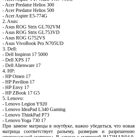
- Acer Predator Helios 300
- Acer Predator Helios 500
- Acer Aspire E5-774G
2. Asus:
- Asus ROG Strix GL702VM
- Asus ROG Strix GL753VD
- Asus ROG G752VS
- Asus VivoBook Pro N705UD
3. Dell:
- Dell Inspiron 17 5000
- Dell XPS 17
- Dell Alienware 17
4. HP:
- HP Omen 17
- HP Pavilion 17
- HP Envy 17
- HP ZBook 17 G5
5. Lenovo:
- Lenovo Legion Y920
- Lenovo IdeaPad L340 Gaming
- Lenovo ThinkPad P73
- Lenovo Yoga 730 17
При замене матрицы в ноутбуке, важно убедиться, что новая
матрица соответствует разъему, размерам и разрешению
оригинальной матрицы. В случае с матрицей B173HAN04.9,