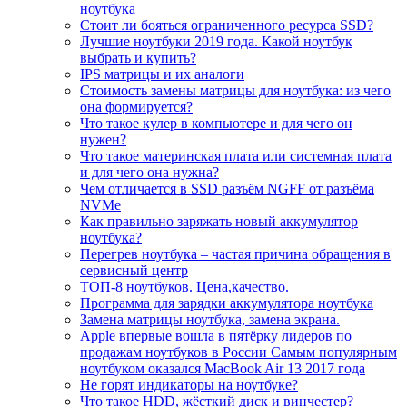
ноутбука
Стоит ли бояться ограниченного ресурса SSD?
Лучшие ноутбуки 2019 года. Какой ноутбук
выбрать и купить?
IPS матрицы и их аналоги
Стоимость замены матрицы для ноутбука: из чего
она формируется?
Что такое кулер в компьютере и для чего он
нужен?
Что такое материнская плата или системная плата
и для чего она нужна?
Чем отличается в SSD разъём NGFF от разъёма
NVMe
Как правильно заряжать новый аккумулятор
ноутбука?
Перегрев ноутбука – частая причина обращения в
сервисный центр
ТОП-8 ноутбуков. Цена,качество.
Программа для зарядки аккумулятора ноутбука
Замена матрицы ноутбука, замена экрана.
Apple впервые вошла в пятёрку лидеров по
продажам ноутбуков в России Самым популярным
ноутбуком оказался MacBook Air 13 2017 года
Не горят индикаторы на ноутбуке?
Что такое HDD, жёсткий диск и винчестер?