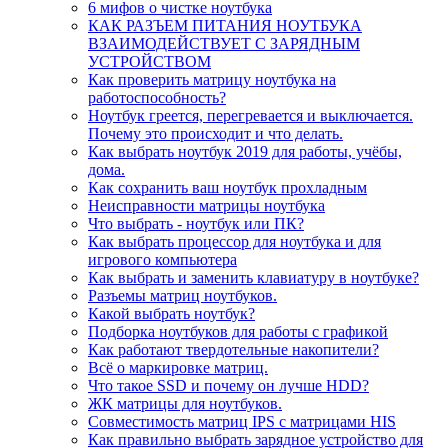
6 мифов о чистке ноутбука
КАК РАЗЪЕМ ПИТАНИЯ НОУТБУКА
ВЗАИМОДЕЙСТВУЕТ С ЗАРЯДНЫМ
УСТРОЙСТВОМ
Как проверить матрицу ноутбука на
работоспособность?
Ноутбук греется, перегревается и выключается.
Почему это происходит и что делать.
Как выбрать ноутбук 2019 для работы, учёбы,
дома.
Как сохранить ваш ноутбук прохладным
Неисправности матрицы ноутбука
Что выбрать - ноутбук или ПК?
Как выбрать процессор для ноутбука и для
игрового компьютера
Как выбрать и заменить клавиатуру в ноутбуке?
Разъемы матриц ноутбуков.
Какой выбрать ноутбук?
Подборка ноутбуков для работы с графикой
Как работают твердотельные накопители?
Всё о маркировке матриц.
Что такое SSD и почему он лучше HDD?
ЖК матрицы для ноутбуков.
Совместимость матриц IPS с матрицами HIS
Как правильно выбрать зарядное устройство для