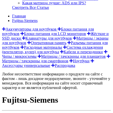
Какая матрица лучше: ADS или IPS?
Смотреть Все Статьи
Главная
Fujitsu-Siemens
Аккумуляторы для ноутбуков
Блоки питания для
ноутбуков
Блоки питания для LCD мониторов
Жёсткие и
SSD диски
Клавиатуры для ноутбуков
Матрицы / экраны
для ноутбуков
Оперативная память
Разъемы питания для
ноутбуков
Расходные материалы
Система охлаждения
(вентилятор, кулер) для ноутбука
Кабели и переходники
Чипы / микросхемы
Матрицы / тачскрины для планшетов
Матрицы / тачскрины для смартфонов
Ноутбуки
Аксессуары универсальные
Распродажа
Любое несоответствие информации о продукте на сайте с
фактом - лишь досадное недоразумение, звоните - уточняйте у
менеджеров. Вся информация на сайте носит справочный
характер и не является публичной офертой.
Fujitsu-Siemens