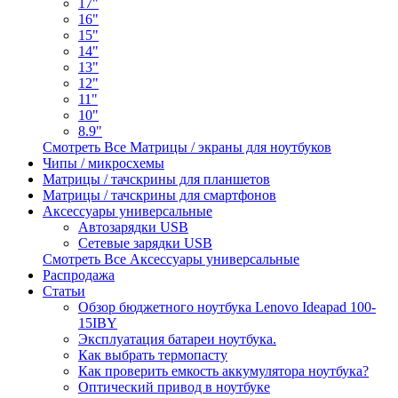
17"
16"
15"
14"
13"
12"
11"
10"
8.9"
Смотреть Все Матрицы / экраны для ноутбуков
Чипы / микросхемы
Матрицы / тачскрины для планшетов
Матрицы / тачскрины для смартфонов
Аксессуары универсальные
Автозарядки USB
Сетевые зарядки USB
Смотреть Все Аксессуары универсальные
Распродажа
Статьи
Обзор бюджетного ноутбука Lenovo Ideapad 100-
15IBY
Эксплуатация батареи ноутбука.
Как выбрать термопасту
Как проверить емкость аккумулятора ноутбука?
Оптический привод в ноутбуке