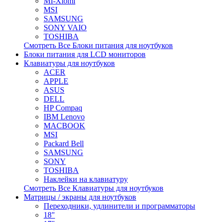
MI-Xiomi
MSI
SAMSUNG
SONY VAIO
TOSHIBA
Смотреть Все Блоки питания для ноутбуков
Блоки питания для LCD мониторов
Клавиатуры для ноутбуков
ACER
APPLE
ASUS
DELL
HP Compaq
IBM Lenovo
MACBOOK
MSI
Packard Bell
SAMSUNG
SONY
TOSHIBA
Наклейки на клавиатуру
Смотреть Все Клавиатуры для ноутбуков
Матрицы / экраны для ноутбуков
Переходники, удлинители и программаторы
18"