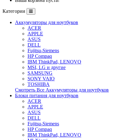
Ваша корзина пуста!
Категории
Аккумуляторы для ноутбуков
ACER
APPLE
ASUS
DELL
Fujitsu-Siemens
HP Compaq
IBM ThinkPad, LENOVO
MSI, LG и другие
SAMSUNG
SONY VAIO
TOSHIBA
Смотреть Все Аккумуляторы для ноутбуков
Блоки питания для ноутбуков
ACER
APPLE
ASUS
DELL
Fujitsu-Siemens
HP Compaq
IBM ThinkPad, LENOVO