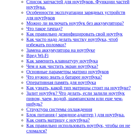
Список запчастей для ноутбуков. Функции частей
ноутбука.
Особенности эксплуатации зарядных устройств
для ноутбуков
Можно ли включать ноутбук без аккумулятора?
Что такое тачпад?
Как правильно дезинфицировать свой ноутбук
Как часто надо делать чистку ноутбука, чтоб
избежать поломки?
Замена аккумулятора на ноутбуке
Вред Wi-Fi
Как заменить клавиатуру ноутбука
Чем и как чистить экран ноутбука?
Основные параметры матриц ноутбуков
Что нужно знать о батарее ноутбука?
Оперативная память для ноутбука
Как узнать, какой тип матрицы стоит на ноутбуке?
Залит ноутбук? Что делать, если залили ноутбук
пивом, чаем, водой, шампанским или еще чем-
нибудь?
Структура системы охлаждения
Блок питания ( зарядное,адаптер ) для ноутбука.
Как снять матрицу с ноутбука?
Как правильно использовать ноутбук, чтобы он не
сломался?