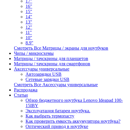
17"
16"
15"
14"
13"
12"
11"
10"
8.9"
Смотреть Все Матрицы / экраны для ноутбуков
Чипы / микросхемы
Матрицы / тачскрины для планшетов
Матрицы / тачскрины для смартфонов
Аксессуары универсальные
Автозарядки USB
Сетевые зарядки USB
Смотреть Все Аксессуары универсальные
Распродажа
Статьи
Обзор бюджетного ноутбука Lenovo Ideapad 100-
15IBY
Эксплуатация батареи ноутбука.
Как выбрать термопасту
Как проверить емкость аккумулятора ноутбука?
Оптический привод в ноутбуке