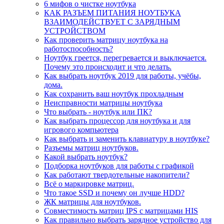
6 мифов о чистке ноутбука
КАК РАЗЪЕМ ПИТАНИЯ НОУТБУКА
ВЗАИМОДЕЙСТВУЕТ С ЗАРЯДНЫМ
УСТРОЙСТВОМ
Как проверить матрицу ноутбука на
работоспособность?
Ноутбук греется, перегревается и выключается.
Почему это происходит и что делать.
Как выбрать ноутбук 2019 для работы, учёбы,
дома.
Как сохранить ваш ноутбук прохладным
Неисправности матрицы ноутбука
Что выбрать - ноутбук или ПК?
Как выбрать процессор для ноутбука и для
игрового компьютера
Как выбрать и заменить клавиатуру в ноутбуке?
Разъемы матриц ноутбуков.
Какой выбрать ноутбук?
Подборка ноутбуков для работы с графикой
Как работают твердотельные накопители?
Всё о маркировке матриц.
Что такое SSD и почему он лучше HDD?
ЖК матрицы для ноутбуков.
Совместимость матриц IPS с матрицами HIS
Как правильно выбрать зарядное устройство для