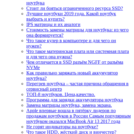
ноутбука
Стоит ли бояться ограниченного ресурса SSD?
Лучшие ноутбуки 2019 года. Какой ноутбук
выбрать и купить?
IPS матрицы и их аналоги
Стоимость замены матрицы для ноутбука: из чего
она формируется?
Что такое кулер в компьютере и для чего он
нужен?
Что такое материнская плата или системная плата
и для чего она нужна?
Чем отличается в SSD разъём NGFF от разъёма
NVMe
Как правильно заряжать новый аккумулятор
ноутбука?
Перегрев ноутбука – частая причина обращения в
сервисный центр
ТОП-8 ноутбуков. Цена,качество.
Программа для зарядки аккумулятора ноутбука
Замена матрицы ноутбука, замена экрана.
Apple впервые вошла в пятёрку лидеров по
продажам ноутбуков в России Самым популярным
ноутбуком оказался MacBook Air 13 2017 года
Не горят индикаторы на ноутбуке?
Что такое HDD, жёсткий диск и винчестер?