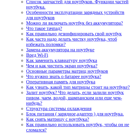
Список запчастей для ноутбуков. Функции частей
ноутбука.
Особенности эксплуатации зарядных устройств
для ноутбуков
Можно ли включать ноутбук без аккумулятора?
Что такое тачпад?
Как правильно дезинфицировать свой ноутбук
Как часто надо делать чистку ноутбука, чтоб
избежать поломки?
Замена аккумулятора на ноутбуке
Вред Wi-Fi
Как заменить клавиатуру ноутбука
Чем и как чистить экран ноутбука?
Основные параметры матриц ноутбуков
Что нужно знать о батарее ноутбука?
Оперативная память для ноутбука
Как узнать, какой тип матрицы стоит на ноутбуке?
Залит ноутбук? Что делать, если залили ноутбук
пивом, чаем, водой, шампанским или еще чем-
нибудь?
Структура системы охлаждения
Блок питания ( зарядное,адаптер ) для ноутбука.
Как снять матрицу с ноутбука?
Как правильно использовать ноутбук, чтобы он не
сломался?