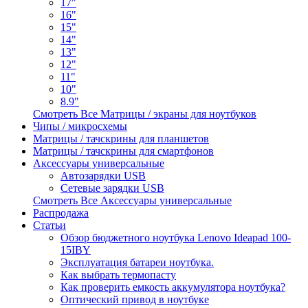
17"
16"
15"
14"
13"
12"
11"
10"
8.9"
Смотреть Все Матрицы / экраны для ноутбуков
Чипы / микросхемы
Матрицы / тачскрины для планшетов
Матрицы / тачскрины для смартфонов
Аксессуары универсальные
Автозарядки USB
Сетевые зарядки USB
Смотреть Все Аксессуары универсальные
Распродажа
Статьи
Обзор бюджетного ноутбука Lenovo Ideapad 100-
15IBY
Эксплуатация батареи ноутбука.
Как выбрать термопасту
Как проверить емкость аккумулятора ноутбука?
Оптический привод в ноутбуке