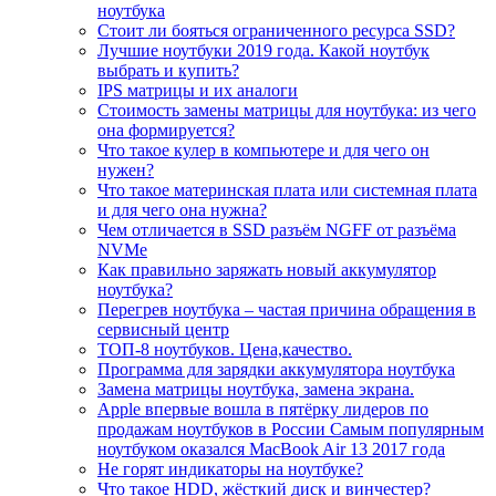
ноутбука
Стоит ли бояться ограниченного ресурса SSD?
Лучшие ноутбуки 2019 года. Какой ноутбук
выбрать и купить?
IPS матрицы и их аналоги
Стоимость замены матрицы для ноутбука: из чего
она формируется?
Что такое кулер в компьютере и для чего он
нужен?
Что такое материнская плата или системная плата
и для чего она нужна?
Чем отличается в SSD разъём NGFF от разъёма
NVMe
Как правильно заряжать новый аккумулятор
ноутбука?
Перегрев ноутбука – частая причина обращения в
сервисный центр
ТОП-8 ноутбуков. Цена,качество.
Программа для зарядки аккумулятора ноутбука
Замена матрицы ноутбука, замена экрана.
Apple впервые вошла в пятёрку лидеров по
продажам ноутбуков в России Самым популярным
ноутбуком оказался MacBook Air 13 2017 года
Не горят индикаторы на ноутбуке?
Что такое HDD, жёсткий диск и винчестер?