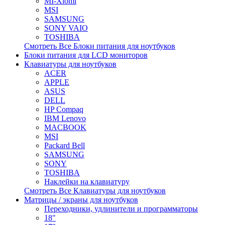
MI-Xiomi
MSI
SAMSUNG
SONY VAIO
TOSHIBA
Смотреть Все Блоки питания для ноутбуков
Блоки питания для LCD мониторов
Клавиатуры для ноутбуков
ACER
APPLE
ASUS
DELL
HP Compaq
IBM Lenovo
MACBOOK
MSI
Packard Bell
SAMSUNG
SONY
TOSHIBA
Наклейки на клавиатуру
Смотреть Все Клавиатуры для ноутбуков
Матрицы / экраны для ноутбуков
Переходники, удлинители и программаторы
18"