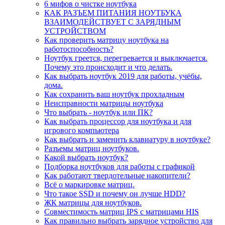
6 мифов о чистке ноутбука
КАК РАЗЪЕМ ПИТАНИЯ НОУТБУКА
ВЗАИМОДЕЙСТВУЕТ С ЗАРЯДНЫМ
УСТРОЙСТВОМ
Как проверить матрицу ноутбука на
работоспособность?
Ноутбук греется, перегревается и выключается.
Почему это происходит и что делать.
Как выбрать ноутбук 2019 для работы, учёбы,
дома.
Как сохранить ваш ноутбук прохладным
Неисправности матрицы ноутбука
Что выбрать - ноутбук или ПК?
Как выбрать процессор для ноутбука и для
игрового компьютера
Как выбрать и заменить клавиатуру в ноутбуке?
Разъемы матриц ноутбуков.
Какой выбрать ноутбук?
Подборка ноутбуков для работы с графикой
Как работают твердотельные накопители?
Всё о маркировке матриц.
Что такое SSD и почему он лучше HDD?
ЖК матрицы для ноутбуков.
Совместимость матриц IPS с матрицами HIS
Как правильно выбрать зарядное устройство для