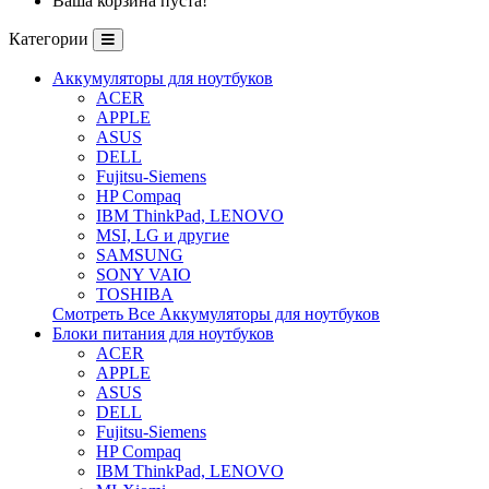
Ваша корзина пуста!
Категории
Аккумуляторы для ноутбуков
ACER
APPLE
ASUS
DELL
Fujitsu-Siemens
HP Compaq
IBM ThinkPad, LENOVO
MSI, LG и другие
SAMSUNG
SONY VAIO
TOSHIBA
Смотреть Все Аккумуляторы для ноутбуков
Блоки питания для ноутбуков
ACER
APPLE
ASUS
DELL
Fujitsu-Siemens
HP Compaq
IBM ThinkPad, LENOVO