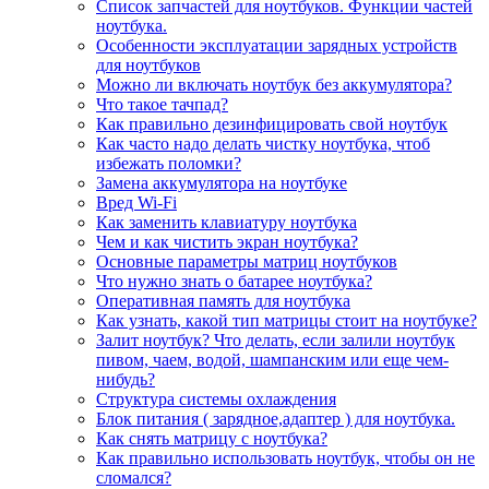
Список запчастей для ноутбуков. Функции частей
ноутбука.
Особенности эксплуатации зарядных устройств
для ноутбуков
Можно ли включать ноутбук без аккумулятора?
Что такое тачпад?
Как правильно дезинфицировать свой ноутбук
Как часто надо делать чистку ноутбука, чтоб
избежать поломки?
Замена аккумулятора на ноутбуке
Вред Wi-Fi
Как заменить клавиатуру ноутбука
Чем и как чистить экран ноутбука?
Основные параметры матриц ноутбуков
Что нужно знать о батарее ноутбука?
Оперативная память для ноутбука
Как узнать, какой тип матрицы стоит на ноутбуке?
Залит ноутбук? Что делать, если залили ноутбук
пивом, чаем, водой, шампанским или еще чем-
нибудь?
Структура системы охлаждения
Блок питания ( зарядное,адаптер ) для ноутбука.
Как снять матрицу с ноутбука?
Как правильно использовать ноутбук, чтобы он не
сломался?