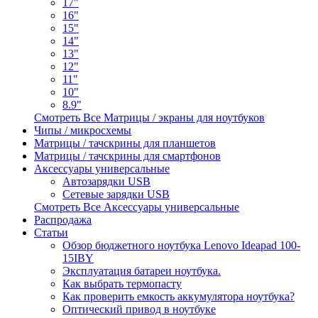
17"
16"
15"
14"
13"
12"
11"
10"
8.9"
Смотреть Все Матрицы / экраны для ноутбуков
Чипы / микросхемы
Матрицы / тачскрины для планшетов
Матрицы / тачскрины для смартфонов
Аксессуары универсальные
Автозарядки USB
Сетевые зарядки USB
Смотреть Все Аксессуары универсальные
Распродажа
Статьи
Обзор бюджетного ноутбука Lenovo Ideapad 100-
15IBY
Эксплуатация батареи ноутбука.
Как выбрать термопасту
Как проверить емкость аккумулятора ноутбука?
Оптический привод в ноутбуке