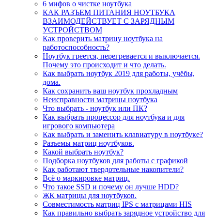
6 мифов о чистке ноутбука
КАК РАЗЪЕМ ПИТАНИЯ НОУТБУКА
ВЗАИМОДЕЙСТВУЕТ С ЗАРЯДНЫМ
УСТРОЙСТВОМ
Как проверить матрицу ноутбука на
работоспособность?
Ноутбук греется, перегревается и выключается.
Почему это происходит и что делать.
Как выбрать ноутбук 2019 для работы, учёбы,
дома.
Как сохранить ваш ноутбук прохладным
Неисправности матрицы ноутбука
Что выбрать - ноутбук или ПК?
Как выбрать процессор для ноутбука и для
игрового компьютера
Как выбрать и заменить клавиатуру в ноутбуке?
Разъемы матриц ноутбуков.
Какой выбрать ноутбук?
Подборка ноутбуков для работы с графикой
Как работают твердотельные накопители?
Всё о маркировке матриц.
Что такое SSD и почему он лучше HDD?
ЖК матрицы для ноутбуков.
Совместимость матриц IPS с матрицами HIS
Как правильно выбрать зарядное устройство для