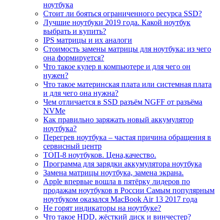
ноутбука
Стоит ли бояться ограниченного ресурса SSD?
Лучшие ноутбуки 2019 года. Какой ноутбук
выбрать и купить?
IPS матрицы и их аналоги
Стоимость замены матрицы для ноутбука: из чего
она формируется?
Что такое кулер в компьютере и для чего он
нужен?
Что такое материнская плата или системная плата
и для чего она нужна?
Чем отличается в SSD разъём NGFF от разъёма
NVMe
Как правильно заряжать новый аккумулятор
ноутбука?
Перегрев ноутбука – частая причина обращения в
сервисный центр
ТОП-8 ноутбуков. Цена,качество.
Программа для зарядки аккумулятора ноутбука
Замена матрицы ноутбука, замена экрана.
Apple впервые вошла в пятёрку лидеров по
продажам ноутбуков в России Самым популярным
ноутбуком оказался MacBook Air 13 2017 года
Не горят индикаторы на ноутбуке?
Что такое HDD, жёсткий диск и винчестер?