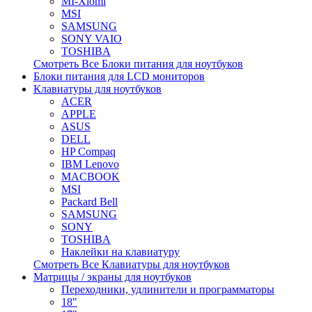
MI-Xiomi
MSI
SAMSUNG
SONY VAIO
TOSHIBA
Смотреть Все Блоки питания для ноутбуков
Блоки питания для LCD мониторов
Клавиатуры для ноутбуков
ACER
APPLE
ASUS
DELL
HP Compaq
IBM Lenovo
MACBOOK
MSI
Packard Bell
SAMSUNG
SONY
TOSHIBA
Наклейки на клавиатуру
Смотреть Все Клавиатуры для ноутбуков
Матрицы / экраны для ноутбуков
Переходники, удлинители и программаторы
18"