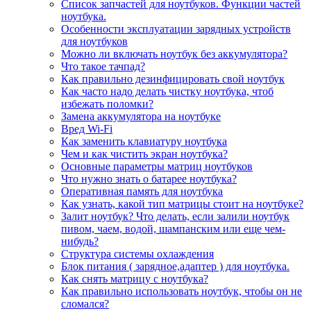
Список запчастей для ноутбуков. Функции частей
ноутбука.
Особенности эксплуатации зарядных устройств
для ноутбуков
Можно ли включать ноутбук без аккумулятора?
Что такое тачпад?
Как правильно дезинфицировать свой ноутбук
Как часто надо делать чистку ноутбука, чтоб
избежать поломки?
Замена аккумулятора на ноутбуке
Вред Wi-Fi
Как заменить клавиатуру ноутбука
Чем и как чистить экран ноутбука?
Основные параметры матриц ноутбуков
Что нужно знать о батарее ноутбука?
Оперативная память для ноутбука
Как узнать, какой тип матрицы стоит на ноутбуке?
Залит ноутбук? Что делать, если залили ноутбук
пивом, чаем, водой, шампанским или еще чем-
нибудь?
Структура системы охлаждения
Блок питания ( зарядное,адаптер ) для ноутбука.
Как снять матрицу с ноутбука?
Как правильно использовать ноутбук, чтобы он не
сломался?