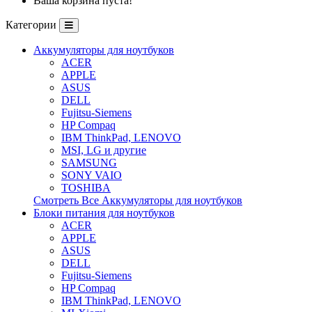
Ваша корзина пуста!
Категории
Аккумуляторы для ноутбуков
ACER
APPLE
ASUS
DELL
Fujitsu-Siemens
HP Compaq
IBM ThinkPad, LENOVO
MSI, LG и другие
SAMSUNG
SONY VAIO
TOSHIBA
Смотреть Все Аккумуляторы для ноутбуков
Блоки питания для ноутбуков
ACER
APPLE
ASUS
DELL
Fujitsu-Siemens
HP Compaq
IBM ThinkPad, LENOVO