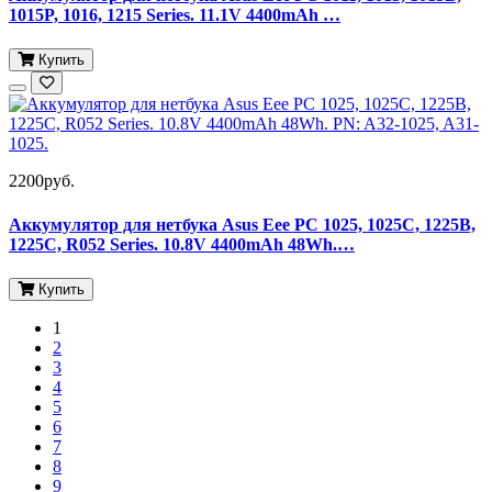
1015P, 1016, 1215 Series. 11.1V 4400mAh …
Купить
2200руб.
Аккумулятор для нетбука Asus Eee PC 1025, 1025C, 1225B,
1225C, R052 Series. 10.8V 4400mAh 48Wh.…
Купить
1
2
3
4
5
6
7
8
9