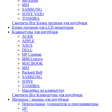
MI-Xiomi
MSI
SAMSUNG
SONY VAIO
TOSHIBA
Смотреть Все Блоки питания для ноутбуков
Блоки питания для LCD мониторов
Клавиатуры для ноутбуков
ACER
APPLE
ASUS
DELL
HP Compaq
IBM Lenovo
MACBOOK
MSI
Packard Bell
SAMSUNG
SONY
TOSHIBA
Наклейки на клавиатуру
Смотреть Все Клавиатуры для ноутбуков
Матрицы / экраны для ноутбуков
Переходники, удлинители и программаторы
18"