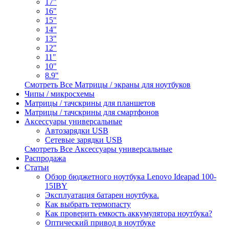
17"
16"
15"
14"
13"
12"
11"
10"
8.9"
Смотреть Все Матрицы / экраны для ноутбуков
Чипы / микросхемы
Матрицы / тачскрины для планшетов
Матрицы / тачскрины для смартфонов
Аксессуары универсальные
Автозарядки USB
Сетевые зарядки USB
Смотреть Все Аксессуары универсальные
Распродажа
Статьи
Обзор бюджетного ноутбука Lenovo Ideapad 100-
15IBY
Эксплуатация батареи ноутбука.
Как выбрать термопасту
Как проверить емкость аккумулятора ноутбука?
Оптический привод в ноутбуке