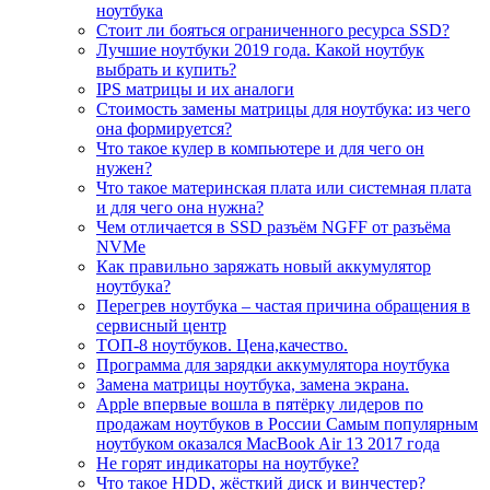
ноутбука
Стоит ли бояться ограниченного ресурса SSD?
Лучшие ноутбуки 2019 года. Какой ноутбук
выбрать и купить?
IPS матрицы и их аналоги
Стоимость замены матрицы для ноутбука: из чего
она формируется?
Что такое кулер в компьютере и для чего он
нужен?
Что такое материнская плата или системная плата
и для чего она нужна?
Чем отличается в SSD разъём NGFF от разъёма
NVMe
Как правильно заряжать новый аккумулятор
ноутбука?
Перегрев ноутбука – частая причина обращения в
сервисный центр
ТОП-8 ноутбуков. Цена,качество.
Программа для зарядки аккумулятора ноутбука
Замена матрицы ноутбука, замена экрана.
Apple впервые вошла в пятёрку лидеров по
продажам ноутбуков в России Самым популярным
ноутбуком оказался MacBook Air 13 2017 года
Не горят индикаторы на ноутбуке?
Что такое HDD, жёсткий диск и винчестер?