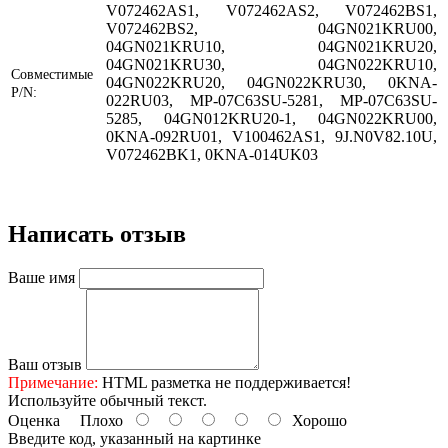
V072462AS1, V072462AS2, V072462BS1,
V072462BS2, 04GN021KRU00,
04GN021KRU10, 04GN021KRU20,
04GN021KRU30, 04GN022KRU10,
Совместимые
04GN022KRU20, 04GN022KRU30, 0KNA-
P/N:
022RU03, MP-07C63SU-5281, MP-07C63SU-
5285, 04GN012KRU20-1, 04GN022KRU00,
0KNA-092RU01, V100462AS1, 9J.N0V82.10U,
V072462BK1, 0KNA-014UK03
Написать отзыв
Ваше имя
Ваш отзыв
Примечание:
HTML разметка не поддерживается!
Используйте обычный текст.
Оценка
Плохо
Хорошо
Введите код, указанный на картинке