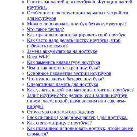
Список запчастей для ноутбуков. Функции частей
ноутбука.
Особенности эксплуатации зарядных устройств
для ноутбуков
Можно ли включать ноутбук без аккумулятора?
Что такое тачпад?
Как правильно дезинфицировать свой ноутбук
Как часто надо делать чистку ноутбука, чтоб
избежать поломки?
Замена аккумулятора на ноутбуке
Вред Wi-Fi
Как заменить клавиатуру ноутбука
Чем и как чистить экран ноутбука?
Основные параметры матриц ноутбуков
Что нужно знать о батарее ноутбука?
Оперативная память для ноутбука
Как узнать, какой тип матрицы стоит на ноутбуке?
Залит ноутбук? Что делать, если залили ноутбук
пивом, чаем, водой, шампанским или еще чем-
нибудь?
Структура системы охлаждения
Блок питания ( зарядное,адаптер ) для ноутбука.
Как снять матрицу с ноутбука?
Как правильно использовать ноутбук, чтобы он не
сломался?