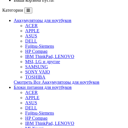
Ваша корзина пуста!
Категории
Аккумуляторы для ноутбуков
ACER
APPLE
ASUS
DELL
Fujitsu-Siemens
HP Compaq
IBM ThinkPad, LENOVO
MSI, LG и другие
SAMSUNG
SONY VAIO
TOSHIBA
Смотреть Все Аккумуляторы для ноутбуков
Блоки питания для ноутбуков
ACER
APPLE
ASUS
DELL
Fujitsu-Siemens
HP Compaq
IBM ThinkPad, LENOVO