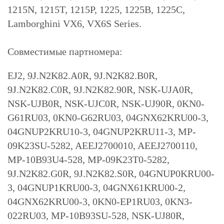
1215N, 1215T, 1215P, 1225, 1225B, 1225C,
Lamborghini VX6, VX6S Series.
Совместимые партномера:
EJ2, 9J.N2K82.A0R, 9J.N2K82.B0R,
9J.N2K82.C0R, 9J.N2K82.90R, NSK-UJA0R,
NSK-UJB0R, NSK-UJC0R, NSK-UJ90R, 0KN0-
G61RU03, 0KN0-G62RU03, 04GNX62KRU00-3,
04GNUP2KRU10-3, 04GNUP2KRU11-3, MP-
09K23SU-5282, AEEJ2700010, AEEJ2700110,
MP-10B93U4-528, MP-09K23T0-5282,
9J.N2K82.G0R, 9J.N2K82.S0R, 04GNUP0KRU00-
3, 04GNUP1KRU00-3, 04GNX61KRU00-2,
04GNX62KRU00-3, 0KN0-EP1RU03, 0KN3-
022RU03, MP-10B93SU-528, NSK-UJ80R,