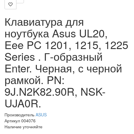
Клавиатура для
ноутбука Asus UL20,
Eee PC 1201, 1215, 1225
Series . Г-образный
Enter. Черная, с черной
рамкой. PN:
9J.N2K82.90R, NSK-
UJA0R.
Производитель
ASUS
Артикул 004076
Наличие уточняйте