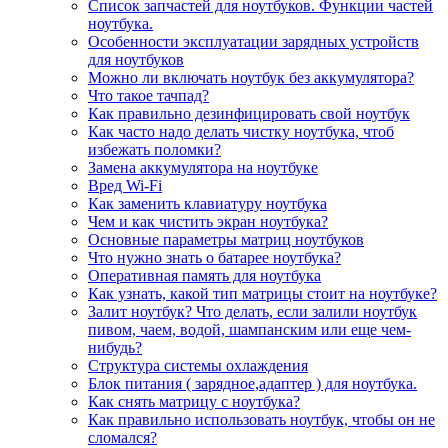
Список запчастей для ноутбуков. Функции частей
ноутбука.
Особенности эксплуатации зарядных устройств
для ноутбуков
Можно ли включать ноутбук без аккумулятора?
Что такое тачпад?
Как правильно дезинфицировать свой ноутбук
Как часто надо делать чистку ноутбука, чтоб
избежать поломки?
Замена аккумулятора на ноутбуке
Вред Wi-Fi
Как заменить клавиатуру ноутбука
Чем и как чистить экран ноутбука?
Основные параметры матриц ноутбуков
Что нужно знать о батарее ноутбука?
Оперативная память для ноутбука
Как узнать, какой тип матрицы стоит на ноутбуке?
Залит ноутбук? Что делать, если залили ноутбук
пивом, чаем, водой, шампанским или еще чем-
нибудь?
Структура системы охлаждения
Блок питания ( зарядное,адаптер ) для ноутбука.
Как снять матрицу с ноутбука?
Как правильно использовать ноутбук, чтобы он не
сломался?