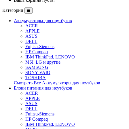
Ваша корзина пуста!
Категории
Аккумуляторы для ноутбуков
ACER
APPLE
ASUS
DELL
Fujitsu-Siemens
HP Compaq
IBM ThinkPad, LENOVO
MSI, LG и другие
SAMSUNG
SONY VAIO
TOSHIBA
Смотреть Все Аккумуляторы для ноутбуков
Блоки питания для ноутбуков
ACER
APPLE
ASUS
DELL
Fujitsu-Siemens
HP Compaq
IBM ThinkPad, LENOVO