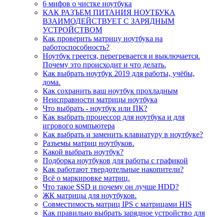
6 мифов о чистке ноутбука
КАК РАЗЪЕМ ПИТАНИЯ НОУТБУКА
ВЗАИМОДЕЙСТВУЕТ С ЗАРЯДНЫМ
УСТРОЙСТВОМ
Как проверить матрицу ноутбука на
работоспособность?
Ноутбук греется, перегревается и выключается.
Почему это происходит и что делать.
Как выбрать ноутбук 2019 для работы, учёбы,
дома.
Как сохранить ваш ноутбук прохладным
Неисправности матрицы ноутбука
Что выбрать - ноутбук или ПК?
Как выбрать процессор для ноутбука и для
игрового компьютера
Как выбрать и заменить клавиатуру в ноутбуке?
Разъемы матриц ноутбуков.
Какой выбрать ноутбук?
Подборка ноутбуков для работы с графикой
Как работают твердотельные накопители?
Всё о маркировке матриц.
Что такое SSD и почему он лучше HDD?
ЖК матрицы для ноутбуков.
Совместимость матриц IPS с матрицами HIS
Как правильно выбрать зарядное устройство для