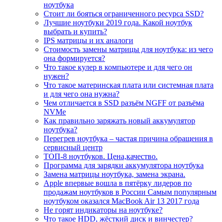
ноутбука
Стоит ли бояться ограниченного ресурса SSD?
Лучшие ноутбуки 2019 года. Какой ноутбук
выбрать и купить?
IPS матрицы и их аналоги
Стоимость замены матрицы для ноутбука: из чего
она формируется?
Что такое кулер в компьютере и для чего он
нужен?
Что такое материнская плата или системная плата
и для чего она нужна?
Чем отличается в SSD разъём NGFF от разъёма
NVMe
Как правильно заряжать новый аккумулятор
ноутбука?
Перегрев ноутбука – частая причина обращения в
сервисный центр
ТОП-8 ноутбуков. Цена,качество.
Программа для зарядки аккумулятора ноутбука
Замена матрицы ноутбука, замена экрана.
Apple впервые вошла в пятёрку лидеров по
продажам ноутбуков в России Самым популярным
ноутбуком оказался MacBook Air 13 2017 года
Не горят индикаторы на ноутбуке?
Что такое HDD, жёсткий диск и винчестер?