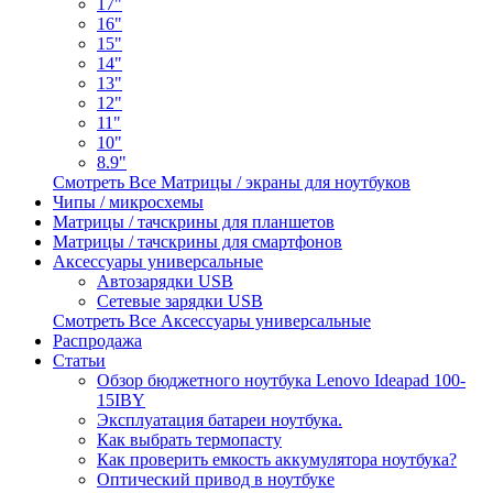
17"
16"
15"
14"
13"
12"
11"
10"
8.9"
Смотреть Все Матрицы / экраны для ноутбуков
Чипы / микросхемы
Матрицы / тачскрины для планшетов
Матрицы / тачскрины для смартфонов
Аксессуары универсальные
Автозарядки USB
Сетевые зарядки USB
Смотреть Все Аксессуары универсальные
Распродажа
Статьи
Обзор бюджетного ноутбука Lenovo Ideapad 100-
15IBY
Эксплуатация батареи ноутбука.
Как выбрать термопасту
Как проверить емкость аккумулятора ноутбука?
Оптический привод в ноутбуке