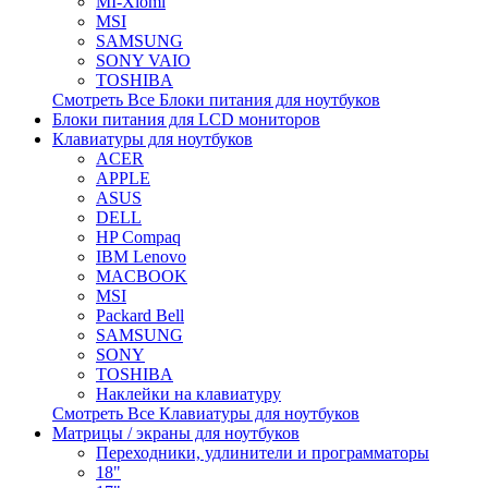
MI-Xiomi
MSI
SAMSUNG
SONY VAIO
TOSHIBA
Смотреть Все Блоки питания для ноутбуков
Блоки питания для LCD мониторов
Клавиатуры для ноутбуков
ACER
APPLE
ASUS
DELL
HP Compaq
IBM Lenovo
MACBOOK
MSI
Packard Bell
SAMSUNG
SONY
TOSHIBA
Наклейки на клавиатуру
Смотреть Все Клавиатуры для ноутбуков
Матрицы / экраны для ноутбуков
Переходники, удлинители и программаторы
18"