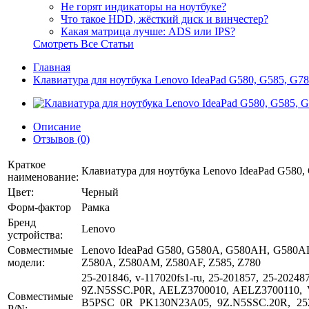
Не горят индикаторы на ноутбуке?
Что такое HDD, жёсткий диск и винчестер?
Какая матрица лучше: ADS или IPS?
Смотреть Все Статьи
Главная
Клавиатура для ноутбука Lenovo IdeaPad G580, G585, G780
Описание
Отзывов (0)
Краткое
Клавиатура для ноутбука Lenovo IdeaPad G580, 
наименование:
Цвет:
Черный
Форм-фактор
Рамка
Бренд
Lenovo
устройства:
Совместимые
Lenovo IdeaPad G580, G580A, G580AH, G580A
модели:
Z580A, Z580AM, Z580AF, Z585, Z780
25-201846, v-117020fs1-ru, 25-201857, 25-20
9Z.N5SSC.P0R, AELZ3700010, AELZ3700110,
Совместимые
B5PSC 0R PK130N23A05, 9Z.N5SSC.20R, 252
P/N: