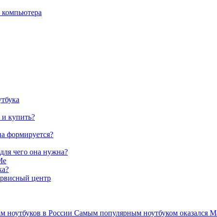
о компьютера
утбука
 и купить?
на формируется?
 для чего она нужна?
Me
ка?
ервисный центр
ам ноутбуков в России Самым популярным ноутбуком оказался Ma