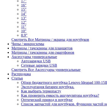
17"
16"
15"
14"
13"
12"
11"
10"
8.9"
Смотреть Все Матрицы / экраны для ноутбуков
Чипы / микросхемы
Матрицы / тачскрины для планшетов
Матрицы / тачскрины для смартфонов
Аксессуары универсальные
Автозарядки USB
Сетевые зарядки USB
Смотреть Все Аксессуары универсальные
Распродажа
Статьи
Обзор бюджетного ноутбука Lenovo Ideapad 100-15
Эксплуатация батареи ноутбука.
Как выбрать термопасту
Как проверить емкость аккумулятора ноутбука?
Оптический привод в ноутбуке
Список запчастей для ноутбуков. Функции частей н