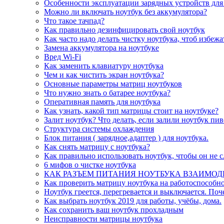
Особенности эксплуатации зарядных устройств для
Можно ли включать ноутбук без аккумулятора?
Что такое тачпад?
Как правильно дезинфицировать свой ноутбук
Как часто надо делать чистку ноутбука, чтоб избеж
Замена аккумулятора на ноутбуке
Вред Wi-Fi
Как заменить клавиатуру ноутбука
Чем и как чистить экран ноутбука?
Основные параметры матриц ноутбуков
Что нужно знать о батарее ноутбука?
Оперативная память для ноутбука
Как узнать, какой тип матрицы стоит на ноутбуке?
Залит ноутбук? Что делать, если залили ноутбук пи
Структура системы охлаждения
Блок питания ( зарядное,адаптер ) для ноутбука.
Как снять матрицу с ноутбука?
Как правильно использовать ноутбук, чтобы он не 
6 мифов о чистке ноутбука
КАК РАЗЪЕМ ПИТАНИЯ НОУТБУКА ВЗАИМОД
Как проверить матрицу ноутбука на работоспособно
Ноутбук греется, перегревается и выключается. Поч
Как выбрать ноутбук 2019 для работы, учёбы, дома.
Как сохранить ваш ноутбук прохладным
Неисправности матрицы ноутбука