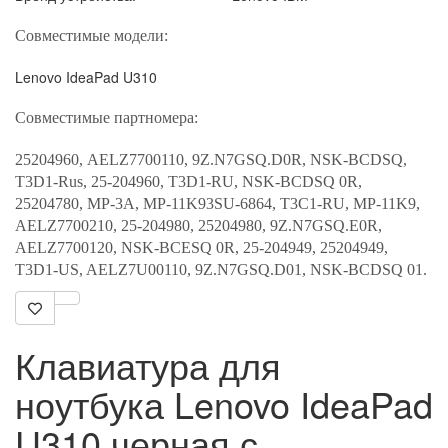
Lenovo IdeaPad U310
25204960, AELZ7700110, 9Z.N7GSQ.D0R, NSK-BCDSQ,
T3D1-Rus, 25-204960, T3D1-RU, NSK-BCDSQ 0R,
25204780, MP-3A, MP-11K93SU-6864, T3C1-RU, MP-11K9,
AELZ7700210, 25-204980, 25204980, 9Z.N7GSQ.E0R,
AELZ7700120, NSK-BCESQ 0R, 25-204949, 25204949,
T3D1-US, AELZ7U00110, 9Z.N7GSQ.D01, NSK-BCDSQ 01.
Клавиатура для
ноутбука Lenovo IdeaPad
U310 черная с