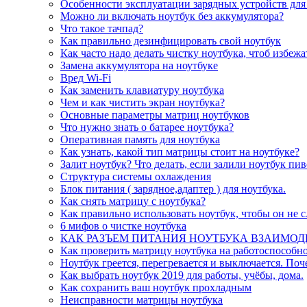
Особенности эксплуатации зарядных устройств для
Можно ли включать ноутбук без аккумулятора?
Что такое тачпад?
Как правильно дезинфицировать свой ноутбук
Как часто надо делать чистку ноутбука, чтоб избеж
Замена аккумулятора на ноутбуке
Вред Wi-Fi
Как заменить клавиатуру ноутбука
Чем и как чистить экран ноутбука?
Основные параметры матриц ноутбуков
Что нужно знать о батарее ноутбука?
Оперативная память для ноутбука
Как узнать, какой тип матрицы стоит на ноутбуке?
Залит ноутбук? Что делать, если залили ноутбук пи
Структура системы охлаждения
Блок питания ( зарядное,адаптер ) для ноутбука.
Как снять матрицу с ноутбука?
Как правильно использовать ноутбук, чтобы он не 
6 мифов о чистке ноутбука
КАК РАЗЪЕМ ПИТАНИЯ НОУТБУКА ВЗАИМОД
Как проверить матрицу ноутбука на работоспособно
Ноутбук греется, перегревается и выключается. Поч
Как выбрать ноутбук 2019 для работы, учёбы, дома.
Как сохранить ваш ноутбук прохладным
Неисправности матрицы ноутбука