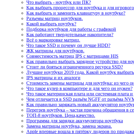
Что выбрать - ноутбук или ПК?
Как выбрать процессор для ноутбука и для игровог
Как выбрать и заменить клавиатуру в ноутбуке?
Разъемы матриц ноутбуков.
Какой выбрать ноутбук?
Подборка ноутбуков для работы с графикой
Как работают твердотельные накопители?
Всё о маркировке матриц.
Что такое SSD и почему он лучше HDD?
ЖК матрицы для ноутбуков.
Совместимость матриц IPS с матрицами HIS
Как правильно выбрать зарядное устройство для но
Стоит ли бояться ограниченного ресурса SSD?
Лучшие ноутбуки 2019 года. Какой ноутбук выбрать
IPS матрицы и их аналоги
Стоимость замены матрицы для ноутбука: из чего о
Что такое кулер в компьютере и для чего он нужен?
Что такое материнская плата или системная плата и
Чем отличается в SSD разъём NGFF от разъёма NV
Как правильно заряжать новый аккумулятор ноутбу
Перегрев ноутбука – частая причина обращения в с
ТОП-8 ноутбуков. Цена,качество.
Программа для зарядки аккумулятора ноутбука
Замена матрицы ноутбука, замена экрана.
Apple впервые вошла в пятёрку лидеров по продаж