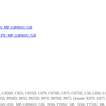
 PN: MP-11B96SU-528
50, C850D, C855, C855D, C870, C870D, C875, C875D, L50, L850, L
50, P850D, P855, P855D, P870, P870D, P875, Qosmio X870, X875 S
56SU-930, MP-11B96SU-528, NSK-TT0SU 0R, NSK-TT5SU 0R