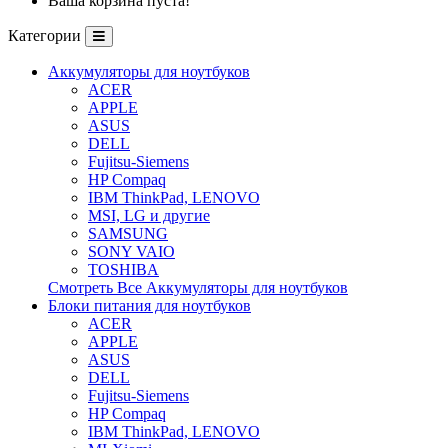
Ваша корзина пуста!
Категории
Аккумуляторы для ноутбуков
ACER
APPLE
ASUS
DELL
Fujitsu-Siemens
HP Compaq
IBM ThinkPad, LENOVO
MSI, LG и другие
SAMSUNG
SONY VAIO
TOSHIBA
Смотреть Все Аккумуляторы для ноутбуков
Блоки питания для ноутбуков
ACER
APPLE
ASUS
DELL
Fujitsu-Siemens
HP Compaq
IBM ThinkPad, LENOVO