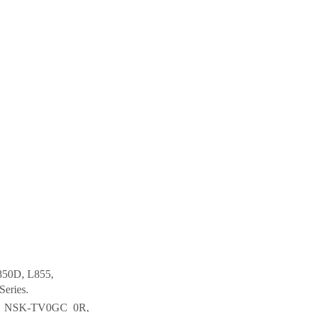
850D, L855,
eries.
, NSK-TV0GC 0R,