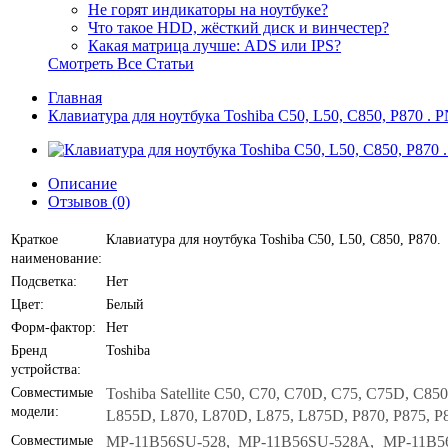
Не горят индикаторы на ноутбуке?
Что такое HDD, жёсткий диск и винчестер?
Какая матрица лучше: ADS или IPS?
Смотреть Все Статьи
Главная
Клавиатура для ноутбука Toshiba C50, L50, C850, P870 .
Описание
Отзывов (0)
Краткое
Клавиатура для ноутбука Toshiba C50, L50, C850, P870.
наименование:
Подсветка:
Нет
Цвет:
Белый
Форм-фактор:
Нет
Бренд
Toshiba
устройства:
Совместимые
Toshiba Satellite C50, C70, C70D, C75, C75D, C8
модели:
L855D, L870, L870D, L875, L875D, P870, P875, P8
Совместимые
MP-11B56SU-528, MP-11B56SU-528A, MP-11B