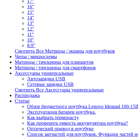
17"
16"
15"
14"
13"
12"
11"
10"
8.9"
Смотреть Все Матрицы / экраны для ноутбуков
Чипы / микросхемы
Матрицы / тачскрины для планшетов
Матрицы / тачскрины для смартфонов
Аксессуары универсальные
Автозарядки USB
Сетевые зарядки USB
Смотреть Все Аксессуары универсальные
Распродажа
Статьи
Обзор бюджетного ноутбука Lenovo Ideapad 100-15
Эксплуатация батареи ноутбука.
Как выбрать термопасту
Как проверить емкость аккумулятора ноутбука?
Оптический привод в ноутбуке
Список запчастей для ноутбуков. Функции частей н