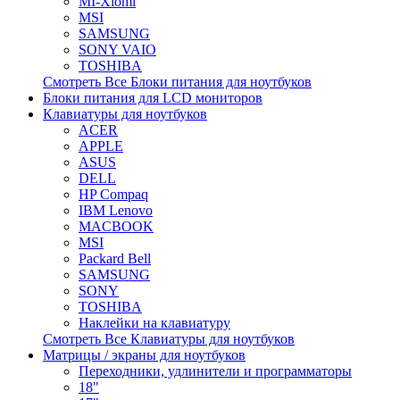
MI-Xiomi
MSI
SAMSUNG
SONY VAIO
TOSHIBA
Смотреть Все Блоки питания для ноутбуков
Блоки питания для LCD мониторов
Клавиатуры для ноутбуков
ACER
APPLE
ASUS
DELL
HP Compaq
IBM Lenovo
MACBOOK
MSI
Packard Bell
SAMSUNG
SONY
TOSHIBA
Наклейки на клавиатуру
Смотреть Все Клавиатуры для ноутбуков
Матрицы / экраны для ноутбуков
Переходники, удлинители и программаторы
18"