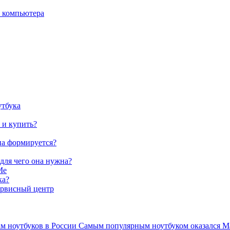
о компьютера
утбука
 и купить?
на формируется?
 для чего она нужна?
Me
ка?
ервисный центр
ам ноутбуков в России Самым популярным ноутбуком оказался Ma