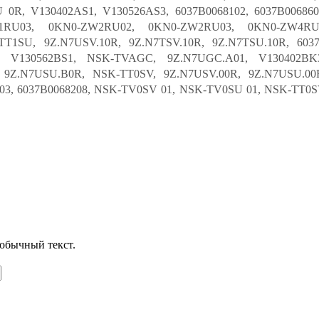
R, V130402AS1, V130526AS3, 6037B0068102, 6037B0068608
1RU03, 0KN0-ZW2RU02, 0KN0-ZW2RU03, 0KN0-ZW4RU2
T1SU, 9Z.N7USV.10R, 9Z.N7TSV.10R, 9Z.N7TSU.10R, 6037
 V130562BS1, NSK-TVAGC, 9Z.N7UGC.A01, V130402BK3
9Z.N7USU.B0R, NSK-TT0SV, 9Z.N7USV.00R, 9Z.N7USU.00R
3, 6037B0068208, NSK-TV0SV 01, NSK-TV0SU 01, NSK-TT0S
обычный текст.