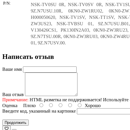
P/N:
NSK-TV0SU 0R, NSK-TV0SV 0R, NSK-TV1SU 0
9Z.N7USU.10R, 0KN0-ZW1RU02, 0KN0-ZW
H000050620, NSK-TV1SV, NSK-TT1SV, NSK-T
ZW3US23, NSK-TVBSU 01, 9Z.N7USU.B01,
V130426CS1, PK130IN2A03, 0KN0-ZW3RU23, 
9Z.N7TSU.00R, 0KN0-ZW3RU03, 0KN0-ZW4RU0
01, 9Z.N7USV.00.
Написать отзыв
Ваше имя
Ваш отзыв
Примечание:
HTML разметка не поддерживается! Используйте 
Оценка
Плохо
Хорошо
Введите код, указанный на картинке
Продолжить