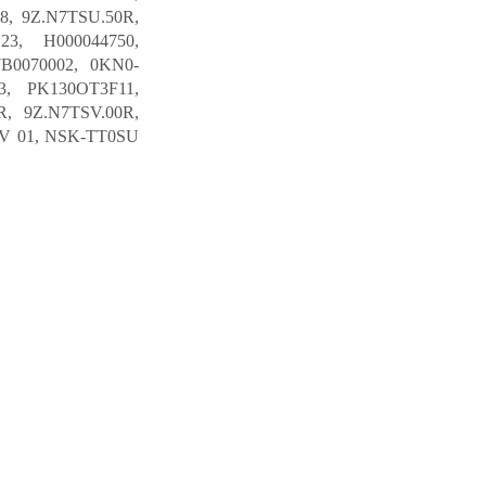
, 9Z.N7TSU.50R,
3, H000044750,
B0070002, 0KN0-
, PK130OT3F11,
, 9Z.N7TSV.00R,
V 01, NSK-TT0SU