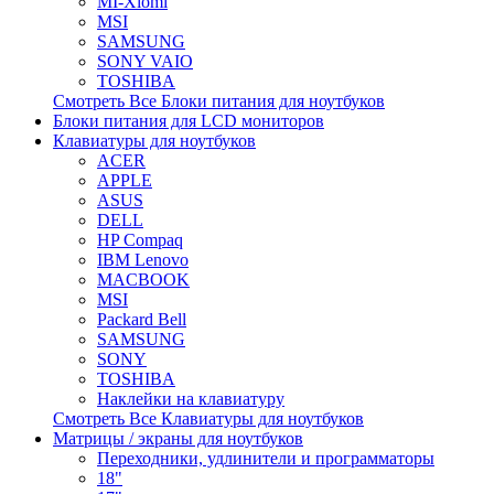
MI-Xiomi
MSI
SAMSUNG
SONY VAIO
TOSHIBA
Смотреть Все Блоки питания для ноутбуков
Блоки питания для LCD мониторов
Клавиатуры для ноутбуков
ACER
APPLE
ASUS
DELL
HP Compaq
IBM Lenovo
MACBOOK
MSI
Packard Bell
SAMSUNG
SONY
TOSHIBA
Наклейки на клавиатуру
Смотреть Все Клавиатуры для ноутбуков
Матрицы / экраны для ноутбуков
Переходники, удлинители и программаторы
18"