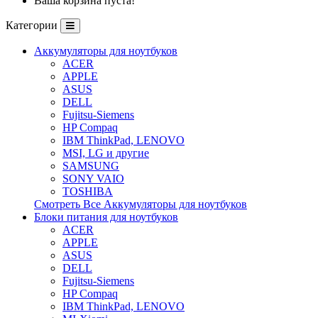
Ваша корзина пуста!
Категории
Аккумуляторы для ноутбуков
ACER
APPLE
ASUS
DELL
Fujitsu-Siemens
HP Compaq
IBM ThinkPad, LENOVO
MSI, LG и другие
SAMSUNG
SONY VAIO
TOSHIBA
Смотреть Все Аккумуляторы для ноутбуков
Блоки питания для ноутбуков
ACER
APPLE
ASUS
DELL
Fujitsu-Siemens
HP Compaq
IBM ThinkPad, LENOVO