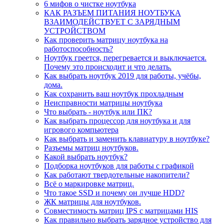
6 мифов о чистке ноутбука
КАК РАЗЪЕМ ПИТАНИЯ НОУТБУКА
ВЗАИМОДЕЙСТВУЕТ С ЗАРЯДНЫМ
УСТРОЙСТВОМ
Как проверить матрицу ноутбука на
работоспособность?
Ноутбук греется, перегревается и выключается.
Почему это происходит и что делать.
Как выбрать ноутбук 2019 для работы, учёбы,
дома.
Как сохранить ваш ноутбук прохладным
Неисправности матрицы ноутбука
Что выбрать - ноутбук или ПК?
Как выбрать процессор для ноутбука и для
игрового компьютера
Как выбрать и заменить клавиатуру в ноутбуке?
Разъемы матриц ноутбуков.
Какой выбрать ноутбук?
Подборка ноутбуков для работы с графикой
Как работают твердотельные накопители?
Всё о маркировке матриц.
Что такое SSD и почему он лучше HDD?
ЖК матрицы для ноутбуков.
Совместимость матриц IPS с матрицами HIS
Как правильно выбрать зарядное устройство для