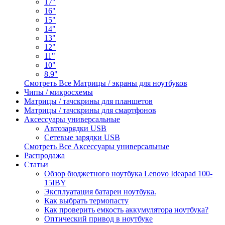
17"
16"
15"
14"
13"
12"
11"
10"
8.9"
Смотреть Все Матрицы / экраны для ноутбуков
Чипы / микросхемы
Матрицы / тачскрины для планшетов
Матрицы / тачскрины для смартфонов
Аксессуары универсальные
Автозарядки USB
Сетевые зарядки USB
Смотреть Все Аксессуары универсальные
Распродажа
Статьи
Обзор бюджетного ноутбука Lenovo Ideapad 100-
15IBY
Эксплуатация батареи ноутбука.
Как выбрать термопасту
Как проверить емкость аккумулятора ноутбука?
Оптический привод в ноутбуке