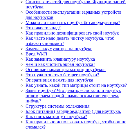
Список запчастей для ноутбуков. Функции частей
ноутбука.
Особенности эксплуатации зарядных устройств
для ноутбуков
Можно ли включать ноутбук без аккумулятора?
Что такое тачпад?
Как правильно дезинфицировать свой ноутбук
Как часто надо делать чистку ноутбука, чтоб
избежать поломки?
Замена аккумулятора на ноутбуке
Вред Wi-Fi
Как заменить клавиатуру ноутбука
Чем и как чистить экран ноутбука?
Основные параметры матриц ноутбуков
Что нужно знать о батарее ноутбука?
Оперативная память для ноутбука
Как узнать, какой тип матрицы стоит на ноутбуке?
Залит ноутбук? Что делать, если залили ноутбук
пивом, чаем, водой, шампанским или еще чем-
нибудь?
Структура системы охлаждения
Блок питания ( зарядное,адаптер ) для ноутбука.
Как снять матрицу с ноутбука?
Как правильно использовать ноутбук, чтобы он не
сломался?