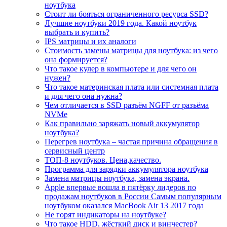
ноутбука
Стоит ли бояться ограниченного ресурса SSD?
Лучшие ноутбуки 2019 года. Какой ноутбук
выбрать и купить?
IPS матрицы и их аналоги
Стоимость замены матрицы для ноутбука: из чего
она формируется?
Что такое кулер в компьютере и для чего он
нужен?
Что такое материнская плата или системная плата
и для чего она нужна?
Чем отличается в SSD разъём NGFF от разъёма
NVMe
Как правильно заряжать новый аккумулятор
ноутбука?
Перегрев ноутбука – частая причина обращения в
сервисный центр
ТОП-8 ноутбуков. Цена,качество.
Программа для зарядки аккумулятора ноутбука
Замена матрицы ноутбука, замена экрана.
Apple впервые вошла в пятёрку лидеров по
продажам ноутбуков в России Самым популярным
ноутбуком оказался MacBook Air 13 2017 года
Не горят индикаторы на ноутбуке?
Что такое HDD, жёсткий диск и винчестер?