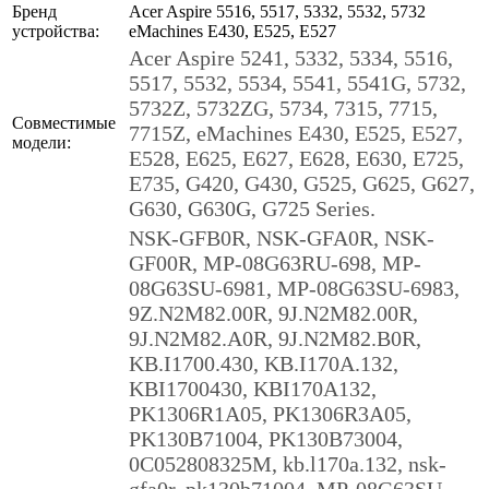
Бренд
Acer Aspire 5516, 5517, 5332, 5532, 5732
устройства:
eMachines E430, E525, E527
Acer Aspire 5241, 5332, 5334, 5516,
5517, 5532, 5534, 5541, 5541G, 5732,
5732Z, 5732ZG, 5734, 7315, 7715,
Совместимые
7715Z, eMachines E430, E525, E527,
модели:
E528, E625, E627, E628, E630, E725,
E735, G420, G430, G525, G625, G627,
G630, G630G, G725 Series.
NSK-GFB0R, NSK-GFA0R, NSK-
GF00R, MP-08G63RU-698, MP-
08G63SU-6981, MP-08G63SU-6983,
9Z.N2M82.00R, 9J.N2M82.00R,
9J.N2M82.A0R, 9J.N2M82.B0R,
KB.I1700.430, KB.I170A.132,
KBI1700430, KBI170A132,
PK1306R1A05, PK1306R3A05,
PK130B71004, PK130B73004,
0C052808325M, kb.l170a.132, nsk-