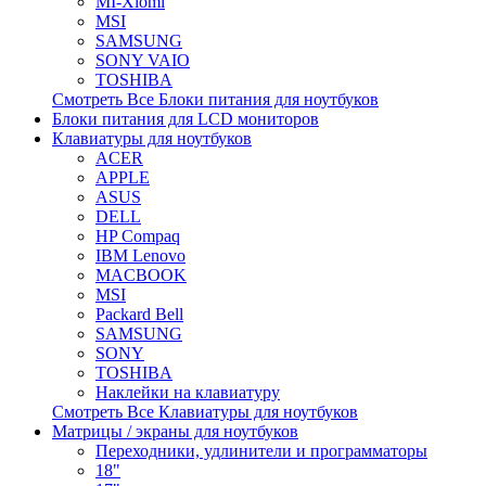
MI-Xiomi
MSI
SAMSUNG
SONY VAIO
TOSHIBA
Смотреть Все Блоки питания для ноутбуков
Блоки питания для LCD мониторов
Клавиатуры для ноутбуков
ACER
APPLE
ASUS
DELL
HP Compaq
IBM Lenovo
MACBOOK
MSI
Packard Bell
SAMSUNG
SONY
TOSHIBA
Наклейки на клавиатуру
Смотреть Все Клавиатуры для ноутбуков
Матрицы / экраны для ноутбуков
Переходники, удлинители и программаторы
18"