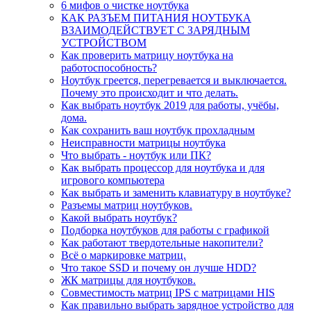
6 мифов о чистке ноутбука
КАК РАЗЪЕМ ПИТАНИЯ НОУТБУКА
ВЗАИМОДЕЙСТВУЕТ С ЗАРЯДНЫМ
УСТРОЙСТВОМ
Как проверить матрицу ноутбука на
работоспособность?
Ноутбук греется, перегревается и выключается.
Почему это происходит и что делать.
Как выбрать ноутбук 2019 для работы, учёбы,
дома.
Как сохранить ваш ноутбук прохладным
Неисправности матрицы ноутбука
Что выбрать - ноутбук или ПК?
Как выбрать процессор для ноутбука и для
игрового компьютера
Как выбрать и заменить клавиатуру в ноутбуке?
Разъемы матриц ноутбуков.
Какой выбрать ноутбук?
Подборка ноутбуков для работы с графикой
Как работают твердотельные накопители?
Всё о маркировке матриц.
Что такое SSD и почему он лучше HDD?
ЖК матрицы для ноутбуков.
Совместимость матриц IPS с матрицами HIS
Как правильно выбрать зарядное устройство для