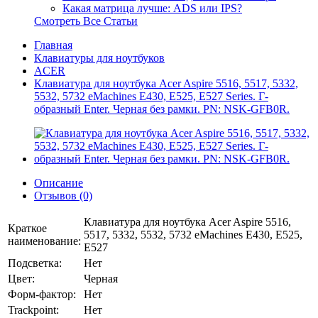
Какая матрица лучше: ADS или IPS?
Смотреть Все Статьи
Главная
Клавиатуры для ноутбуков
ACER
Клавиатура для ноутбука Acer Aspire 5516, 5517, 5332,
5532, 5732 eMachines E430, E525, E527 Series. Г-
образный Enter. Черная без рамки. PN: NSK-GFB0R.
Описание
Отзывов (0)
Клавиатура для ноутбука Acer Aspire 5516,
Краткое
5517, 5332, 5532, 5732 eMachines E430, E525,
наименование:
E527
Подсветка:
Нет
Цвет:
Черная
Форм-фактор:
Нет
Trackpoint:
Нет