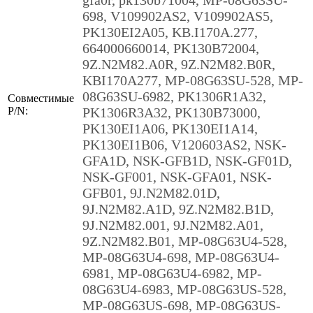
gfa0r, pk130b71004, MP-08G63SU-
698, V109902AS2, V109902AS5,
PK130EI2A05, KB.I170A.277,
664000660014, PK130B72004,
9Z.N2M82.A0R, 9Z.N2M82.B0R,
KBI170A277, MP-08G63SU-528, MP-
08G63SU-6982, PK1306R1A32,
Совместимые
P/N:
PK1306R3A32, PK130B73000,
PK130EI1A06, PK130EI1A14,
PK130EI1B06, V120603AS2, NSK-
GFA1D, NSK-GFB1D, NSK-GF01D,
NSK-GF001, NSK-GFA01, NSK-
GFB01, 9J.N2M82.01D,
9J.N2M82.A1D, 9Z.N2M82.B1D,
9J.N2M82.001, 9J.N2M82.A01,
9Z.N2M82.B01, MP-08G63U4-528,
MP-08G63U4-698, MP-08G63U4-
6981, MP-08G63U4-6982, MP-
08G63U4-6983, MP-08G63US-528,
MP-08G63US-698, MP-08G63US-