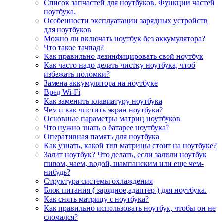
Список запчастей для ноутбуков. Функции частей
ноутбука.
Особенности эксплуатации зарядных устройств
для ноутбуков
Можно ли включать ноутбук без аккумулятора?
Что такое тачпад?
Как правильно дезинфицировать свой ноутбук
Как часто надо делать чистку ноутбука, чтоб
избежать поломки?
Замена аккумулятора на ноутбуке
Вред Wi-Fi
Как заменить клавиатуру ноутбука
Чем и как чистить экран ноутбука?
Основные параметры матриц ноутбуков
Что нужно знать о батарее ноутбука?
Оперативная память для ноутбука
Как узнать, какой тип матрицы стоит на ноутбуке?
Залит ноутбук? Что делать, если залили ноутбук
пивом, чаем, водой, шампанским или еще чем-
нибудь?
Структура системы охлаждения
Блок питания ( зарядное,адаптер ) для ноутбука.
Как снять матрицу с ноутбука?
Как правильно использовать ноутбук, чтобы он не
сломался?