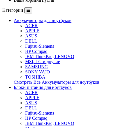
Ваша корзина пуста!
Категории
Аккумуляторы для ноутбуков
ACER
APPLE
ASUS
DELL
Fujitsu-Siemens
HP Compaq
IBM ThinkPad, LENOVO
MSI, LG и другие
SAMSUNG
SONY VAIO
TOSHIBA
Смотреть Все Аккумуляторы для ноутбуков
Блоки питания для ноутбуков
ACER
APPLE
ASUS
DELL
Fujitsu-Siemens
HP Compaq
IBM ThinkPad, LENOVO