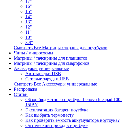
17"
16"
15"
14"
13"
12"
11"
10"
8.9"
Смотреть Все Матрицы / экраны для ноутбуков
Чипы / микросхемы
Матрицы / тачскрины для планшетов
Матрицы / тачскрины для смартфонов
Аксессуары универсальные
Автозарядки USB
Сетевые зарядки USB
Смотреть Все Аксессуары универсальные
Распродажа
Статьи
Обзор бюджетного ноутбука Lenovo Ideapad 100-
15IBY
Эксплуатация батареи ноутбука.
Как выбрать термопасту
Как проверить емкость аккумулятора ноутбука?
Оптический привод в ноутбуке