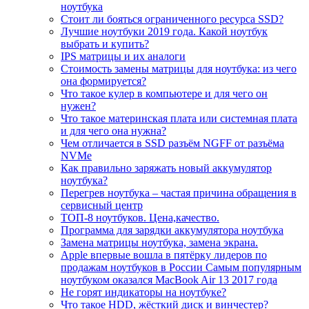
ноутбука
Стоит ли бояться ограниченного ресурса SSD?
Лучшие ноутбуки 2019 года. Какой ноутбук
выбрать и купить?
IPS матрицы и их аналоги
Стоимость замены матрицы для ноутбука: из чего
она формируется?
Что такое кулер в компьютере и для чего он
нужен?
Что такое материнская плата или системная плата
и для чего она нужна?
Чем отличается в SSD разъём NGFF от разъёма
NVMe
Как правильно заряжать новый аккумулятор
ноутбука?
Перегрев ноутбука – частая причина обращения в
сервисный центр
ТОП-8 ноутбуков. Цена,качество.
Программа для зарядки аккумулятора ноутбука
Замена матрицы ноутбука, замена экрана.
Apple впервые вошла в пятёрку лидеров по
продажам ноутбуков в России Самым популярным
ноутбуком оказался MacBook Air 13 2017 года
Не горят индикаторы на ноутбуке?
Что такое HDD, жёсткий диск и винчестер?