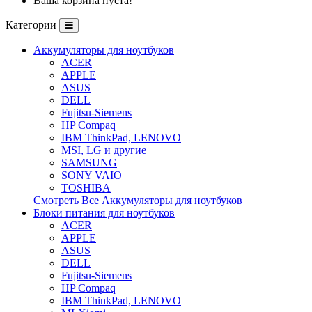
Ваша корзина пуста!
Категории
Аккумуляторы для ноутбуков
ACER
APPLE
ASUS
DELL
Fujitsu-Siemens
HP Compaq
IBM ThinkPad, LENOVO
MSI, LG и другие
SAMSUNG
SONY VAIO
TOSHIBA
Смотреть Все Аккумуляторы для ноутбуков
Блоки питания для ноутбуков
ACER
APPLE
ASUS
DELL
Fujitsu-Siemens
HP Compaq
IBM ThinkPad, LENOVO