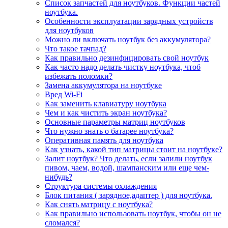
Список запчастей для ноутбуков. Функции частей
ноутбука.
Особенности эксплуатации зарядных устройств
для ноутбуков
Можно ли включать ноутбук без аккумулятора?
Что такое тачпад?
Как правильно дезинфицировать свой ноутбук
Как часто надо делать чистку ноутбука, чтоб
избежать поломки?
Замена аккумулятора на ноутбуке
Вред Wi-Fi
Как заменить клавиатуру ноутбука
Чем и как чистить экран ноутбука?
Основные параметры матриц ноутбуков
Что нужно знать о батарее ноутбука?
Оперативная память для ноутбука
Как узнать, какой тип матрицы стоит на ноутбуке?
Залит ноутбук? Что делать, если залили ноутбук
пивом, чаем, водой, шампанским или еще чем-
нибудь?
Структура системы охлаждения
Блок питания ( зарядное,адаптер ) для ноутбука.
Как снять матрицу с ноутбука?
Как правильно использовать ноутбук, чтобы он не
сломался?