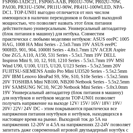
FSP090-1ADC21, FSP065-AAB, PR01U-70W, PR02U-70W,
PA030, PR31U-150W, PR11U-90W, PR41U-100WLED, NPA-
DC1. TOP-UN01 выгодно отличается от них числом
имеющихся в наличии переходников и большей выходной
мощностью, что позволяет назвать этот блок питания
действительно универсальным. Универсальный автоадаптер
(блок питания в машину) для нетбука. Совместим
практически с любыми моделями нетбуков: ASUS eeePC 1005
HAG, 1008 HA Mini Series - 2.5x0.7mm 19V ASUS eeePC
900HD, 901, 904, 1000H Series - 4.8x1.7mm 12V ACER Aspire
One ZG5, A110, A150, 531 Series - 5.5x1.7mm 19V DELL
Inspiron Mini 9, 10, 12, 910, 1210 Series - 5.5x1.7mm 19V MSI
Wind U90, U100, U115, U120, U123 Series - 5.5x2.5mm 20V
FUJITSU-SIEMENS Amilo Pro Mini UI3520 Series - 5.5x2.5mm
20V IBM Lenovo IdeaPad S9, S9e, S10, S10e Series - 5.5x2.5mm
20V TOSHIBA Mini NB100, NB200 Netbook Series - 5.5x2.5mm
19V SAMSUNG NC10, NC20 Netbook Mini Series - 5.0x3.0mm
19V Универсальный автоадаптер (блок питания в машину)
для ноутбуков и нетбуков модели TOP-UN01 позволяет
получать напряжение на выходе 12V/ 15V/ 16V/ 18V/ 19V/
20V/ 22V/ 24V DC - этим покрываются практически все
напряжения питания ноутбуков и нетбуков, находящихся в
настоящее время на рынке. Выходной ток до 5А на
напряжениях 12-20V и 4.5A на напряжениях 22-24V позволяет
запитать даже современный игровой двухъядерный ноутбук с