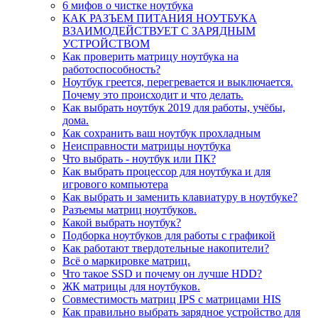
6 мифов о чистке ноутбука
КАК РАЗЪЕМ ПИТАНИЯ НОУТБУКА
ВЗАИМОДЕЙСТВУЕТ С ЗАРЯДНЫМ
УСТРОЙСТВОМ
Как проверить матрицу ноутбука на
работоспособность?
Ноутбук греется, перегревается и выключается.
Почему это происходит и что делать.
Как выбрать ноутбук 2019 для работы, учёбы,
дома.
Как сохранить ваш ноутбук прохладным
Неисправности матрицы ноутбука
Что выбрать - ноутбук или ПК?
Как выбрать процессор для ноутбука и для
игрового компьютера
Как выбрать и заменить клавиатуру в ноутбуке?
Разъемы матриц ноутбуков.
Какой выбрать ноутбук?
Подборка ноутбуков для работы с графикой
Как работают твердотельные накопители?
Всё о маркировке матриц.
Что такое SSD и почему он лучше HDD?
ЖК матрицы для ноутбуков.
Совместимость матриц IPS с матрицами HIS
Как правильно выбрать зарядное устройство для