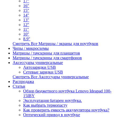
17"
16"
15"
14"
13"
12"
11"
10"
8.9"
Смотреть Все Матрицы / экраны для ноутбуков
Чипы / микросхемы
Матрицы / тачскрины для планшетов
Матрицы / тачскрины для смартфонов
Аксессуары универсальные
Автозарядки USB
Сетевые зарядки USB
Смотреть Все Аксессуары универсальные
Распродажа
Статьи
Обзор бюджетного ноутбука Lenovo Ideapad 100-
15IBY
Эксплуатация батареи ноутбука.
Как выбрать термопасту
Как проверить емкость аккумулятора ноутбука?
Оптический привод в ноутбуке