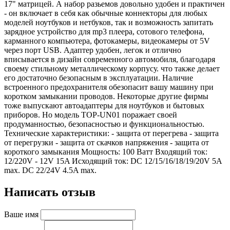
17" матрицей. А набор разьемов довольно удобен и практичен
- он включает в себя как обычные коннекторы для любых
моделей ноутбуков и нетбуков, так и возможность запитать
зарядное устройство для mp3 плеера, сотового телефона,
карманного компьютера, фотокамеры, видеокамеры от 5V
через порт USB. Адаптер удобен, легок и отлично
вписывается в дизайн современного автомобиля, благодаря
своему стильному металлическому корпусу. что также делает
его достаточно безопасным в эксплуатации. Наличие
встроенного предохранителя обезопасит вашу машину при
коротком замыкании проводов. Некоторые другие фирмы
тоже выпускают автоадаптеры для ноутбуков и бытовых
приборов. Но модель TOP-UN01 поражает своей
продуманностью, безопасностью и функциональностью.
Технические характеристики: - защита от перегрева - защита
от перегрузки - защита от скачков напряжения - защита от
короткого замыкания Мощность: 100 Ватт Входящий ток:
12/220V - 12V 15A Исходящий ток: DC 12/15/16/18/19/20V 5A
max. DC 22/24V 4.5A max.
Написать отзыв
Ваше имя