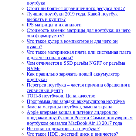
ноутбука
Стоит ли бояться ограниченного ресурса SSD?
Лучшие ноутбуки 2019 года. Какой ноутбук
выбрать и купить?
IPS матрицы и их аналоги
Стоимость замены матрицы для ноутбука: из чего
она формируется?
Что такое кулер в компьютере и для чего он
нужен?
Что такое материнская плата или системная плата
и для чего она нужна?
Чем отличается в SSD разъём NGFF от разъёма
NVMe
Как правильно заряжать новый аккумулятор
ноутбука?
Перегрев ноутбука – частая причина обращения в
сервисный центр
ТОП-8 ноутбуков. Цена,качество.
Программа для зарядки аккумулятора ноутбука
Замена матрицы ноутбука, замена экрана.
Apple впервые вошла в пятёрку лидеров по
продажам ноутбуков в России Самым популярным
ноутбуком оказался MacBook Air 13 2017 года
Не горят индикаторы на ноутбуке?
Что такое HDD, жёсткий диск и винчестер?