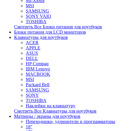
MI-Xiomi
MSI
SAMSUNG
SONY VAIO
TOSHIBA
Смотреть Все Блоки питания для ноутбуков
Блоки питания для LCD мониторов
Клавиатуры для ноутбуков
ACER
APPLE
ASUS
DELL
HP Compaq
IBM Lenovo
MACBOOK
MSI
Packard Bell
SAMSUNG
SONY
TOSHIBA
Наклейки на клавиатуру
Смотреть Все Клавиатуры для ноутбуков
Матрицы / экраны для ноутбуков
Переходники, удлинители и программаторы
18"