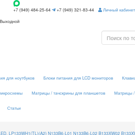
+7 (949) 484-25-64
+7 (949) 321-83-44
Личный кабинет
 Выходной
ия для ноутбуков
Блоки питания для LCD мониторов
Клави
микросхемы
Матрицы / тачскрины для планшетов
Матрицы /
Статьи
in, LED. LP133WH1(TL)(A2) N133B6-L01 N133B6-L02 B133XW02 B1