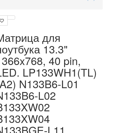
Матрица для
ноутбука 13.3"
1366x768, 40 pin,
LED. LP133WH1(TL)
(A2) N133B6-L01
N133B6-L02
B133XW02
B133XW04
N133BGE-L11