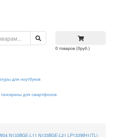
0
товаров
(0руб.)
атуры для ноутбуков
 тачскрины для смартфонов
33XW04 N133BGE-L11 N133BGE-L21 LP133WH1(TL)