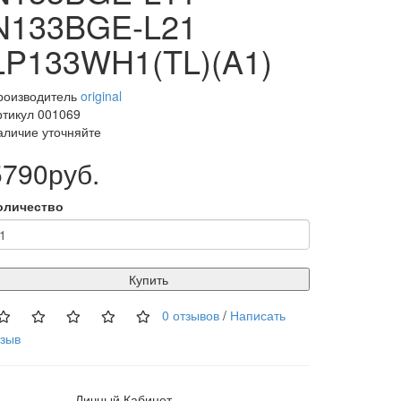
N133BGE-L21
LP133WH1(TL)(A1)
роизводитель
original
ртикул 001069
аличие уточняйте
5790руб.
оличество
Купить
0 отзывов
/
Написать
тзыв
Личный Кабинет