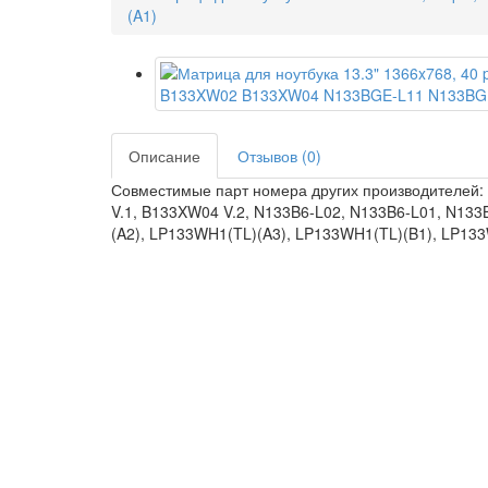
(A1)
Описание
Отзывов (0)
Совместимые парт номера других производителей:
V.1, B133XW04 V.2, N133B6-L02, N133B6-L01, N13
(A2), LP133WH1(TL)(A3), LP133WH1(TL)(B1), LP13