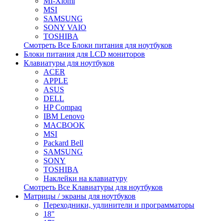
MI-Xiomi
MSI
SAMSUNG
SONY VAIO
TOSHIBA
Смотреть Все Блоки питания для ноутбуков
Блоки питания для LCD мониторов
Клавиатуры для ноутбуков
ACER
APPLE
ASUS
DELL
HP Compaq
IBM Lenovo
MACBOOK
MSI
Packard Bell
SAMSUNG
SONY
TOSHIBA
Наклейки на клавиатуру
Смотреть Все Клавиатуры для ноутбуков
Матрицы / экраны для ноутбуков
Переходники, удлинители и программаторы
18"