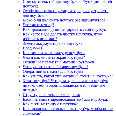
Список запчастей для ноутбуков. Функции частей
ноутбука.
Особенности эксплуатации зарядных устройств
для ноутбуков
Можно ли включать ноутбук без аккумулятора?
Что такое тачпад?
Как правильно дезинфицировать свой ноутбук
Как часто надо делать чистку ноутбука, чтоб
избежать поломки?
Замена аккумулятора на ноутбуке
Вред Wi-Fi
Как заменить клавиатуру ноутбука
Чем и как чистить экран ноутбука?
Основные параметры матриц ноутбуков
Что нужно знать о батарее ноутбука?
Оперативная память для ноутбука
Как узнать, какой тип матрицы стоит на ноутбуке?
Залит ноутбук? Что делать, если залили ноутбук
пивом, чаем, водой, шампанским или еще чем-
нибудь?
Структура системы охлаждения
Блок питания ( зарядное,адаптер ) для ноутбука.
Как снять матрицу с ноутбука?
Как правильно использовать ноутбук, чтобы он не
сломался?