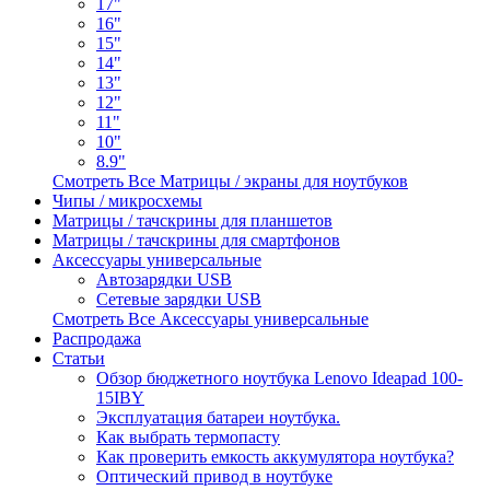
17"
16"
15"
14"
13"
12"
11"
10"
8.9"
Смотреть Все Матрицы / экраны для ноутбуков
Чипы / микросхемы
Матрицы / тачскрины для планшетов
Матрицы / тачскрины для смартфонов
Аксессуары универсальные
Автозарядки USB
Сетевые зарядки USB
Смотреть Все Аксессуары универсальные
Распродажа
Статьи
Обзор бюджетного ноутбука Lenovo Ideapad 100-
15IBY
Эксплуатация батареи ноутбука.
Как выбрать термопасту
Как проверить емкость аккумулятора ноутбука?
Оптический привод в ноутбуке