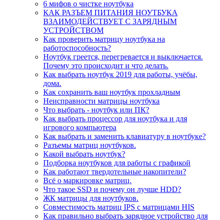
6 мифов о чистке ноутбука
КАК РАЗЪЕМ ПИТАНИЯ НОУТБУКА
ВЗАИМОДЕЙСТВУЕТ С ЗАРЯДНЫМ
УСТРОЙСТВОМ
Как проверить матрицу ноутбука на
работоспособность?
Ноутбук греется, перегревается и выключается.
Почему это происходит и что делать.
Как выбрать ноутбук 2019 для работы, учёбы,
дома.
Как сохранить ваш ноутбук прохладным
Неисправности матрицы ноутбука
Что выбрать - ноутбук или ПК?
Как выбрать процессор для ноутбука и для
игрового компьютера
Как выбрать и заменить клавиатуру в ноутбуке?
Разъемы матриц ноутбуков.
Какой выбрать ноутбук?
Подборка ноутбуков для работы с графикой
Как работают твердотельные накопители?
Всё о маркировке матриц.
Что такое SSD и почему он лучше HDD?
ЖК матрицы для ноутбуков.
Совместимость матриц IPS с матрицами HIS
Как правильно выбрать зарядное устройство для