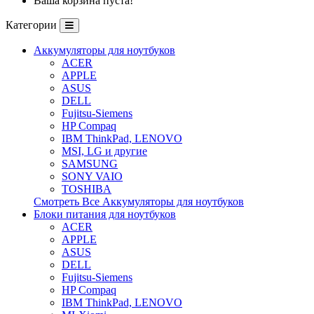
Ваша корзина пуста!
Категории
Аккумуляторы для ноутбуков
ACER
APPLE
ASUS
DELL
Fujitsu-Siemens
HP Compaq
IBM ThinkPad, LENOVO
MSI, LG и другие
SAMSUNG
SONY VAIO
TOSHIBA
Смотреть Все Аккумуляторы для ноутбуков
Блоки питания для ноутбуков
ACER
APPLE
ASUS
DELL
Fujitsu-Siemens
HP Compaq
IBM ThinkPad, LENOVO