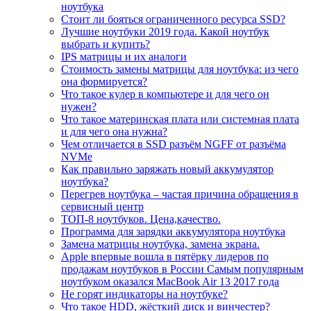
ноутбука
Стоит ли бояться ограниченного ресурса SSD?
Лучшие ноутбуки 2019 года. Какой ноутбук
выбрать и купить?
IPS матрицы и их аналоги
Стоимость замены матрицы для ноутбука: из чего
она формируется?
Что такое кулер в компьютере и для чего он
нужен?
Что такое материнская плата или системная плата
и для чего она нужна?
Чем отличается в SSD разъём NGFF от разъёма
NVMe
Как правильно заряжать новый аккумулятор
ноутбука?
Перегрев ноутбука – частая причина обращения в
сервисный центр
ТОП-8 ноутбуков. Цена,качество.
Программа для зарядки аккумулятора ноутбука
Замена матрицы ноутбука, замена экрана.
Apple впервые вошла в пятёрку лидеров по
продажам ноутбуков в России Самым популярным
ноутбуком оказался MacBook Air 13 2017 года
Не горят индикаторы на ноутбуке?
Что такое HDD, жёсткий диск и винчестер?