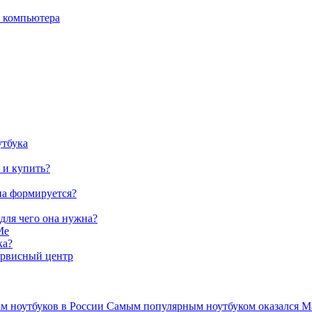
о компьютера
утбука
 и купить?
на формируется?
 для чего она нужна?
Me
ка?
ервисный центр
ам ноутбуков в России Самым популярным ноутбуком оказался Ma