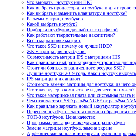
Что выбрать - ноутбук или ПК?
Как выбрать процессор для ноутбука и для игровог
Как выбрать и заменить клавиатуру в ноутбуке?
Разъемы матриц ноутбуков.
Какой выбрать ноутбук?
Подборка ноутбуков для работы с графикой
Как работают твердотельные накопители?
Всё о маркировке матриц.
Что такое SSD и почему он лучше HDD?
ЖК матрицы для ноутбуков.
Совместимость матриц IPS с матрицами HIS
Как правильно выбрать зарядное устройство для но
Стоит ли бояться ограниченного ресурса SSD?
Лучшие ноутбуки 2019 года. Какой ноутбук выбрать
IPS матрицы и их аналоги
Стоимость замены матрицы для ноутбука: из чего о
Что такое кулер в компьютере и для чего он нужен?
Что такое материнская плата или системная плата и
Чем отличается в SSD разъём NGFF от разъёма NV
Как правильно заряжать новый аккумулятор ноутбу
Перегрев ноутбука – частая причина обращения в с
ТОП-8 ноутбуков. Цена,качество.
Программа для зарядки аккумулятора ноутбука
Замена матрицы ноутбука, замена экрана.
Apple впервые вошла в пятёрку лидеров по продаж