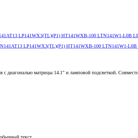
. LTN141AT13 LP141WX3(TL)(P1) HT141WXB-100 LTN141W1-L0B
иагональю матрицы 14.1" и ламповой подсветкой. Совместим
обычный текст.