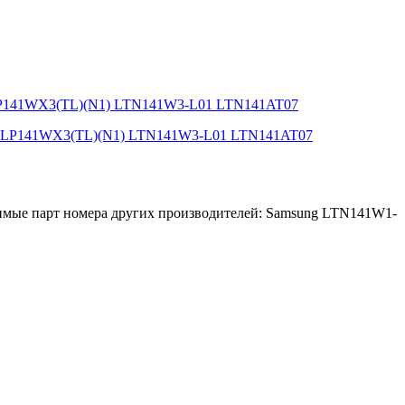
 LP141WX3(TL)(N1) LTN141W3-L01 LTN141AT07
ые парт номера других производителей: Samsung LTN141W1-