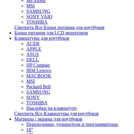
MI-Xiomi
MSI
SAMSUNG
SONY VAIO
TOSHIBA
Смотреть Все Блоки питания для ноутбуков
Блоки питания для LCD мониторов
Клавиатуры для ноутбуков
ACER
APPLE
ASUS
DELL
HP Compaq
IBM Lenovo
MACBOOK
MSI
Packard Bell
SAMSUNG
SONY
TOSHIBA
Наклейки на клавиатуру
Смотреть Все Клавиатуры для ноутбуков
Матрицы / экраны для ноутбуков
Переходники, удлинители и программаторы
18"