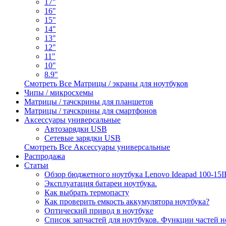
17"
16"
15"
14"
13"
12"
11"
10"
8.9"
Смотреть Все Матрицы / экраны для ноутбуков
Чипы / микросхемы
Матрицы / тачскрины для планшетов
Матрицы / тачскрины для смартфонов
Аксессуары универсальные
Автозарядки USB
Сетевые зарядки USB
Смотреть Все Аксессуары универсальные
Распродажа
Статьи
Обзор бюджетного ноутбука Lenovo Ideapad 100-15
Эксплуатация батареи ноутбука.
Как выбрать термопасту
Как проверить емкость аккумулятора ноутбука?
Оптический привод в ноутбуке
Список запчастей для ноутбуков. Функции частей н