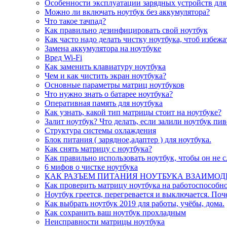
Особенности эксплуатации зарядных устройств для
Можно ли включать ноутбук без аккумулятора?
Что такое тачпад?
Как правильно дезинфицировать свой ноутбук
Как часто надо делать чистку ноутбука, чтоб избеж
Замена аккумулятора на ноутбуке
Вред Wi-Fi
Как заменить клавиатуру ноутбука
Чем и как чистить экран ноутбука?
Основные параметры матриц ноутбуков
Что нужно знать о батарее ноутбука?
Оперативная память для ноутбука
Как узнать, какой тип матрицы стоит на ноутбуке?
Залит ноутбук? Что делать, если залили ноутбук пи
Структура системы охлаждения
Блок питания ( зарядное,адаптер ) для ноутбука.
Как снять матрицу с ноутбука?
Как правильно использовать ноутбук, чтобы он не 
6 мифов о чистке ноутбука
КАК РАЗЪЕМ ПИТАНИЯ НОУТБУКА ВЗАИМОД
Как проверить матрицу ноутбука на работоспособно
Ноутбук греется, перегревается и выключается. Поч
Как выбрать ноутбук 2019 для работы, учёбы, дома.
Как сохранить ваш ноутбук прохладным
Неисправности матрицы ноутбука