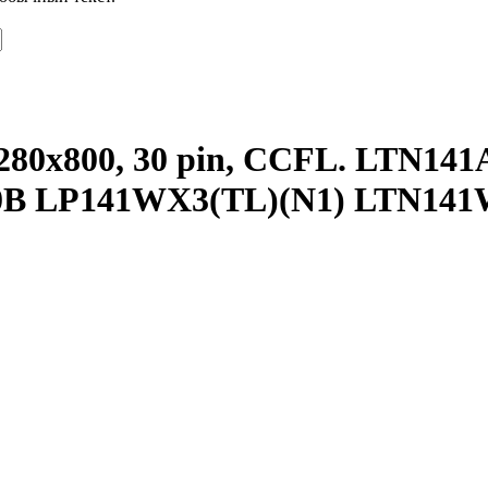
1280x800, 30 pin, CCFL. LTN1
B LP141WX3(TL)(N1) LTN141