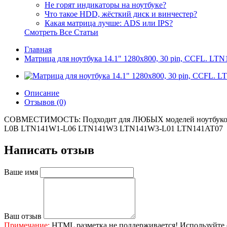
Не горят индикаторы на ноутбуке?
Что такое HDD, жёсткий диск и винчестер?
Какая матрица лучше: ADS или IPS?
Смотреть Все Статьи
Главная
Матрица для ноутбука 14.1" 1280x800, 30 pin, CCFL
Описание
Отзывов (0)
СОВМЕСТИМОСТЬ: Подходит для ЛЮБЫХ моделей ноутбуков с д
L0B LTN141W1-L06 LTN141W3 LTN141W3-L01 LTN141AT07
Написать отзыв
Ваше имя
Ваш отзыв
Примечание:
HTML разметка не поддерживается! Используйте 