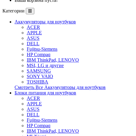
Ваша корзина пуста!
Категории
Аккумуляторы для ноутбуков
ACER
APPLE
ASUS
DELL
Fujitsu-Siemens
HP Compaq
IBM ThinkPad, LENOVO
MSI, LG и другие
SAMSUNG
SONY VAIO
TOSHIBA
Смотреть Все Аккумуляторы для ноутбуков
Блоки питания для ноутбуков
ACER
APPLE
ASUS
DELL
Fujitsu-Siemens
HP Compaq
IBM ThinkPad, LENOVO