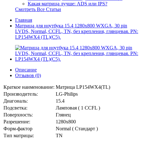
Какая матрица лучше: ADS или IPS?
Смотреть Все Статьи
Главная
Матрица для ноутбука 15.4 1280x800 WXGA, 30 pin
LVDS, Normal, CCFL, TN, без крепления, глянцевая. PN:
LP154WX4 (TL)(C5).
Описание
Отзывов (0)
Краткое наименование:
Матрица LP154WX4(TL)
Производитель:
LG-Philips
Диагональ:
15.4
Подсветка:
Ламповая ( 1 CCFL )
Поверхность:
Глянец
Разрешение:
1280x800
Форм-фактор
Normal ( Стандарт )
Тип матрицы:
TN