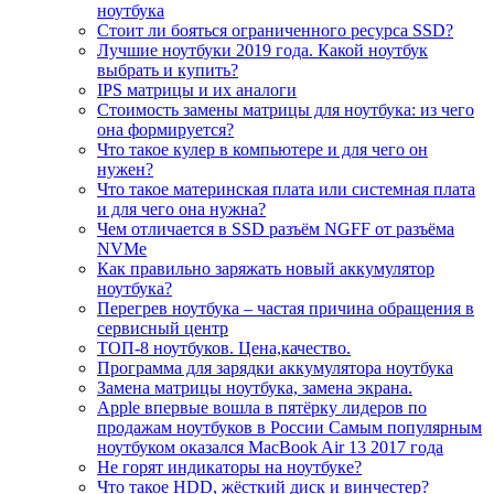
ноутбука
Стоит ли бояться ограниченного ресурса SSD?
Лучшие ноутбуки 2019 года. Какой ноутбук
выбрать и купить?
IPS матрицы и их аналоги
Стоимость замены матрицы для ноутбука: из чего
она формируется?
Что такое кулер в компьютере и для чего он
нужен?
Что такое материнская плата или системная плата
и для чего она нужна?
Чем отличается в SSD разъём NGFF от разъёма
NVMe
Как правильно заряжать новый аккумулятор
ноутбука?
Перегрев ноутбука – частая причина обращения в
сервисный центр
ТОП-8 ноутбуков. Цена,качество.
Программа для зарядки аккумулятора ноутбука
Замена матрицы ноутбука, замена экрана.
Apple впервые вошла в пятёрку лидеров по
продажам ноутбуков в России Самым популярным
ноутбуком оказался MacBook Air 13 2017 года
Не горят индикаторы на ноутбуке?
Что такое HDD, жёсткий диск и винчестер?