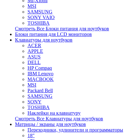
MI-Xiomi
MSI
SAMSUNG
SONY VAIO
TOSHIBA
Смотреть Все Блоки питания для ноутбуков
Блоки питания для LCD мониторов
Клавиатуры для ноутбуков
ACER
APPLE
ASUS
DELL
HP Compaq
IBM Lenovo
MACBOOK
MSI
Packard Bell
SAMSUNG
SONY
TOSHIBA
Наклейки на клавиатуру
Смотреть Все Клавиатуры для ноутбуков
Матрицы / экраны для ноутбуков
Переходники, удлинители и программаторы
18"