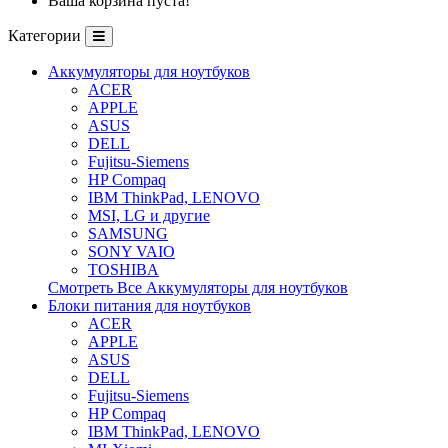
Ваша корзина пуста!
Категории
Аккумуляторы для ноутбуков
ACER
APPLE
ASUS
DELL
Fujitsu-Siemens
HP Compaq
IBM ThinkPad, LENOVO
MSI, LG и другие
SAMSUNG
SONY VAIO
TOSHIBA
Смотреть Все Аккумуляторы для ноутбуков
Блоки питания для ноутбуков
ACER
APPLE
ASUS
DELL
Fujitsu-Siemens
HP Compaq
IBM ThinkPad, LENOVO