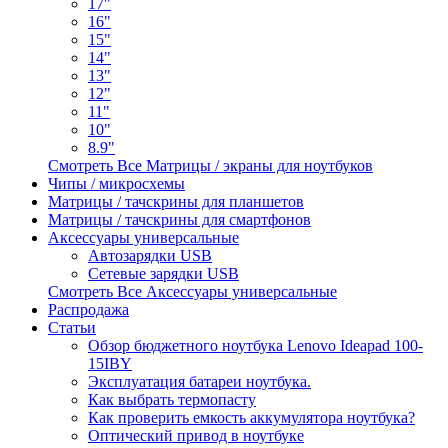
17"
16"
15"
14"
13"
12"
11"
10"
8.9"
Смотреть Все Матрицы / экраны для ноутбуков
Чипы / микросхемы
Матрицы / тачскрины для планшетов
Матрицы / тачскрины для смартфонов
Аксессуары универсальные
Автозарядки USB
Сетевые зарядки USB
Смотреть Все Аксессуары универсальные
Распродажа
Статьи
Обзор бюджетного ноутбука Lenovo Ideapad 100-
15IBY
Эксплуатация батареи ноутбука.
Как выбрать термопасту
Как проверить емкость аккумулятора ноутбука?
Оптический привод в ноутбуке