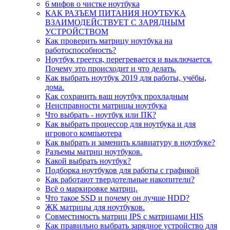
6 мифов о чистке ноутбука
КАК РАЗЪЕМ ПИТАНИЯ НОУТБУКА
ВЗАИМОДЕЙСТВУЕТ С ЗАРЯДНЫМ
УСТРОЙСТВОМ
Как проверить матрицу ноутбука на
работоспособность?
Ноутбук греется, перегревается и выключается.
Почему это происходит и что делать.
Как выбрать ноутбук 2019 для работы, учёбы,
дома.
Как сохранить ваш ноутбук прохладным
Неисправности матрицы ноутбука
Что выбрать - ноутбук или ПК?
Как выбрать процессор для ноутбука и для
игрового компьютера
Как выбрать и заменить клавиатуру в ноутбуке?
Разъемы матриц ноутбуков.
Какой выбрать ноутбук?
Подборка ноутбуков для работы с графикой
Как работают твердотельные накопители?
Всё о маркировке матриц.
Что такое SSD и почему он лучше HDD?
ЖК матрицы для ноутбуков.
Совместимость матриц IPS с матрицами HIS
Как правильно выбрать зарядное устройство для