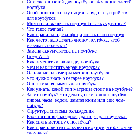
Список запчастей для ноутбуков. Функции частей
ноутбука.
Особенности эксплуатации зарядных устройств
для ноутбуков
Можно ли включать ноутбук без аккумулятора?
Что такое тачпад?
Как правильно дезинфицировать свой ноутбук
Как часто надо делать чистку ноутбука, чтоб
избежать поломки?
Замена аккумулятора на ноутбуке
Вред Wi-Fi
Как заменить клавиатуру ноутбука
Чем и как чистить экран ноутбука?
Основные параметры матриц ноутбуков
Что нужно знать о батарее ноутбука?
Оперативная память для ноутбука
Как узнать, какой тип матрицы стоит на ноутбуке?
Залит ноутбук? Что делать, если залили ноутбук
пивом, чаем, водой, шампанским или еще чем-
нибудь?
Структура системы охлаждения
Блок питания ( зарядное,адаптер ) для ноутбука.
Как снять матрицу с ноутбука?
Как правильно использовать ноутбук, чтобы он не
сломался?